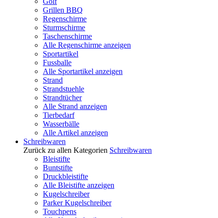
Golf
Grillen BBQ
Regenschirme
Sturmschirme
Taschenschirme
Alle Regenschirme anzeigen
Sportartikel
Fussballe
Alle Sportartikel anzeigen
Strand
Strandstuehle
Strandtücher
Alle Strand anzeigen
Tierbedarf
Wasserbälle
Alle Artikel anzeigen
Schreibwaren
Zurück zu allen Kategorien
Schreibwaren
Bleistifte
Buntstifte
Druckbleistifte
Alle Bleistifte anzeigen
Kugelschreiber
Parker Kugelschreiber
Touchpens