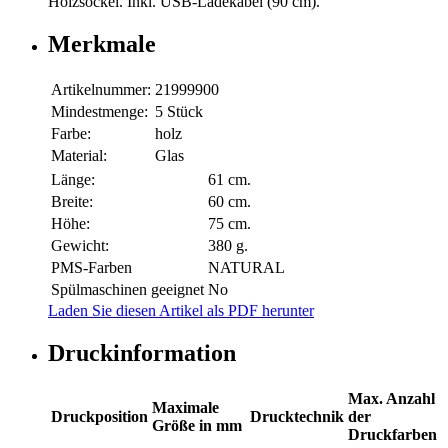
Holzsockel. Inkl. USB-Ladekabel (90 cm).
Merkmale
Artikelnummer:
21999900
Mindestmenge:
5 Stück
Farbe:
holz
Material:
Glas
Länge:
61 cm.
Breite:
60 cm.
Höhe:
75 cm.
Gewicht:
380 g.
PMS-Farben
NATURAL
Spülmaschinen geeignet
No
Laden Sie diesen Artikel als PDF herunter
Druckinformation
Max. Anzahl
Maximale
Druckposition
Drucktechnik
der
Größe in mm
Druckfarben