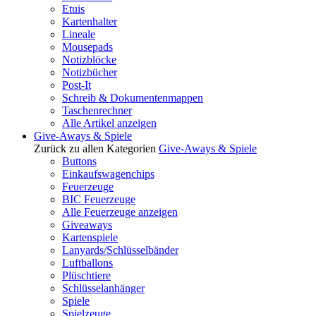
Etuis
Kartenhalter
Lineale
Mousepads
Notizblöcke
Notizbücher
Post-It
Schreib & Dokumentenmappen
Taschenrechner
Alle Artikel anzeigen
Give-Aways & Spiele
Zurück zu allen Kategorien
Give-Aways & Spiele
Buttons
Einkaufswagenchips
Feuerzeuge
BIC Feuerzeuge
Alle Feuerzeuge anzeigen
Giveaways
Kartenspiele
Lanyards/Schlüsselbänder
Luftballons
Plüschtiere
Schlüsselanhänger
Spiele
Spielzeuge