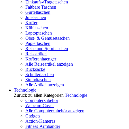
Einkaufs-/Tragetaschen
Faltbare Taschen
Gürteltaschen
Jutetaschen
Koffer
Kühltaschen
Laptoptaschen
Obst- & Gemüsetaschen
Papiertaschen
Reise und Sporttaschen
Reiseartikel
Kofferanhaenger
Alle Reiseartikel anzeigen
Rucksäcke
Schultertaschen
Strandtaschen
Alle Artikel anzeigen
Technologie
Zurück zu allen Kategorien
Technologie
Computerzubehör
Webcam-Cover
Alle Computerzubehör anzeigen
Gadgets
Action-Kameras
Fitness-Armbänder