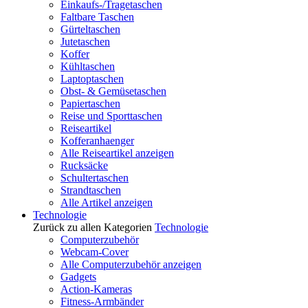
Einkaufs-/Tragetaschen
Faltbare Taschen
Gürteltaschen
Jutetaschen
Koffer
Kühltaschen
Laptoptaschen
Obst- & Gemüsetaschen
Papiertaschen
Reise und Sporttaschen
Reiseartikel
Kofferanhaenger
Alle Reiseartikel anzeigen
Rucksäcke
Schultertaschen
Strandtaschen
Alle Artikel anzeigen
Technologie
Zurück zu allen Kategorien
Technologie
Computerzubehör
Webcam-Cover
Alle Computerzubehör anzeigen
Gadgets
Action-Kameras
Fitness-Armbänder