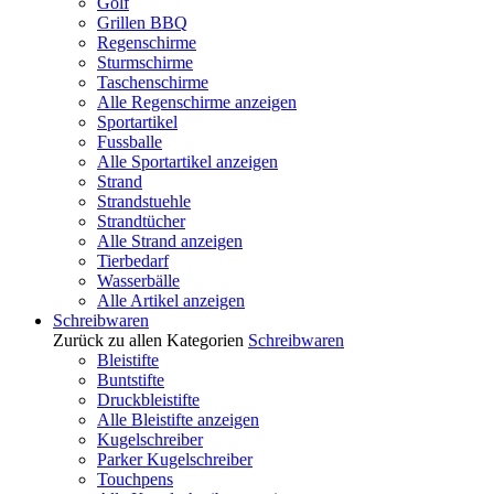
Golf
Grillen BBQ
Regenschirme
Sturmschirme
Taschenschirme
Alle Regenschirme anzeigen
Sportartikel
Fussballe
Alle Sportartikel anzeigen
Strand
Strandstuehle
Strandtücher
Alle Strand anzeigen
Tierbedarf
Wasserbälle
Alle Artikel anzeigen
Schreibwaren
Zurück zu allen Kategorien
Schreibwaren
Bleistifte
Buntstifte
Druckbleistifte
Alle Bleistifte anzeigen
Kugelschreiber
Parker Kugelschreiber
Touchpens