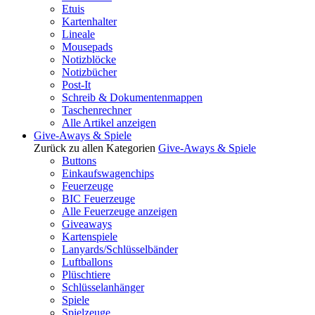
Etuis
Kartenhalter
Lineale
Mousepads
Notizblöcke
Notizbücher
Post-It
Schreib & Dokumentenmappen
Taschenrechner
Alle Artikel anzeigen
Give-Aways & Spiele
Zurück zu allen Kategorien
Give-Aways & Spiele
Buttons
Einkaufswagenchips
Feuerzeuge
BIC Feuerzeuge
Alle Feuerzeuge anzeigen
Giveaways
Kartenspiele
Lanyards/Schlüsselbänder
Luftballons
Plüschtiere
Schlüsselanhänger
Spiele
Spielzeuge