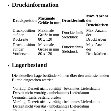
Druckinformation
Max. Anzahl
Maximale
Druckposition
Drucktechnik
der
Größe in mm
Druckfarben
Druckposition
Maximale
Max. Anzahl
Drucktechnik
auf der
Größe in mm
der
Siebdruck
Rückseite
80 x 120
Druckfarben
-
Druckposition
Maximale
Max. Anzahl
Drucktechnik
auf der
Größe in mm
der
Siebdruck
Vorderseite
80 x 120
Druckfarben
-
Lagerbestand
Die aktuellen Lagerbestände können über den untenstehenden
Button eingesehen werden
Vorrätig
Derzeit nicht vorrätig - bekanntes Lieferdatum
Derzeit nicht vorrätig - unbekanntes Lieferdatum
Gesamten Lagerbestand prüfen
Vorrätig
Derzeit nicht vorrätig - bekanntes Lieferdatum
Derzeit nicht vorrätig - unbekanntes Lieferdatum