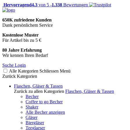
Hervorragend
4.3
von 5 -
1.338
Bewertungen
650K zufriedene Kunden
Dank persönlichem Service
Kostenlose Muster
Für Artikel bis zu 5 €
80 Jahre Erfahrung
Wir kennen Ihren Bedarf
Suche
Login
Alle Kategorien
Schliessen
Menü
Zurück
Kategorien
Flaschen, Gläser & Tassen
Zurück zu allen Kategorien
Flaschen, Gläser & Tassen
Becher
Coffee to go Becher
Shaker
Alle Becher anzeigen
Gläser
Biergläser
Teeglaeser