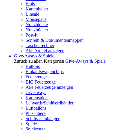
Etuis
Kartenhalter
Lineale
Mousepads
Notizblöcke
Notizbücher
Post-It
Schreib & Dokumentenmappen
Taschenrechner
Alle Artikel anzeigen
Give-Aways & Spiele
Zurück zu allen Kategorien
Give-Aways & Spiele
Buttons
Einkaufswagenchips
Feuerzeuge
BIC Feuerzeuge
Alle Feuerzeuge anzeigen
Giveaways
Kartenspiele
Lanyards/Schlüsselbänder
Luftballons
Plüschtiere
Schlüsselanhänger
Spiele
Spielzeuge