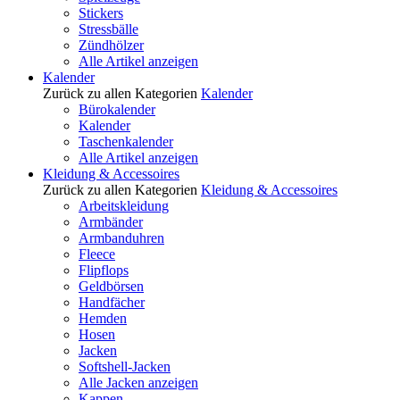
Stickers
Stressbälle
Zündhölzer
Alle Artikel anzeigen
Kalender
Zurück zu allen Kategorien
Kalender
Bürokalender
Kalender
Taschenkalender
Alle Artikel anzeigen
Kleidung & Accessoires
Zurück zu allen Kategorien
Kleidung & Accessoires
Arbeitskleidung
Armbänder
Armbanduhren
Fleece
Flipflops
Geldbörsen
Handfächer
Hemden
Hosen
Jacken
Softshell-Jacken
Alle Jacken anzeigen
Kappen