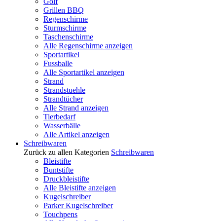
Golf
Grillen BBQ
Regenschirme
Sturmschirme
Taschenschirme
Alle Regenschirme anzeigen
Sportartikel
Fussballe
Alle Sportartikel anzeigen
Strand
Strandstuehle
Strandtücher
Alle Strand anzeigen
Tierbedarf
Wasserbälle
Alle Artikel anzeigen
Schreibwaren
Zurück zu allen Kategorien
Schreibwaren
Bleistifte
Buntstifte
Druckbleistifte
Alle Bleistifte anzeigen
Kugelschreiber
Parker Kugelschreiber
Touchpens