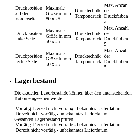
Max. Anzahl
Druckposition
Maximale
Drucktechnik
der
auf der
Größe in mm
Tampondruck
Druckfarben
Vorderseite
80 x 25
2
Max. Anzahl
Maximale
Druckposition
Drucktechnik
der
Größe in mm
linke Seite
Tampondruck
Druckfarben
50 x 25
5
Max. Anzahl
Maximale
Druckposition
Drucktechnik
der
Größe in mm
rechte Seite
Tampondruck
Druckfarben
50 x 25
5
Lagerbestand
Die aktuellen Lagerbestände können über den untenstehenden
Button eingesehen werden
Vorrätig
Derzeit nicht vorrätig - bekanntes Lieferdatum
Derzeit nicht vorrätig - unbekanntes Lieferdatum
Gesamten Lagerbestand prüfen
Vorrätig
Derzeit nicht vorrätig - bekanntes Lieferdatum
Derzeit nicht vorrätig - unbekanntes Lieferdatum