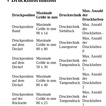
Max. Anzahl
Maximale
Druckposition
Drucktechnik
der
Größe in mm
Druckfarben
Maximale
Max. Anzahl
Druckposition
Drucktechnik
Größe in mm
der
Band
Siebdruck
90 x 14
Druckfarben
-
Max. Anzahl
Druckposition
Maximale
Drucktechnik
der
auf dem
Größe in mm
Lasergravur
Druckfarben
Deckel
80 x 80
0
Max. Anzahl
Druckposition
Maximale
Drucktechnik
der
auf dem
Größe in mm
Tampondruck
Druckfarben
Deckel
50 x 30
5
Max. Anzahl
Druckposition
Maximale
Drucktechnik
der
auf dem
Größe in mm
Tampondruck
Druckfarben
Deckel
80 x 40
2
Max. Anzahl
Druckposition
Maximale
Drucktechnik
der
auf der
Größe in mm
Tampondruck
Druckfarben
Rückseite
80 x 25
2