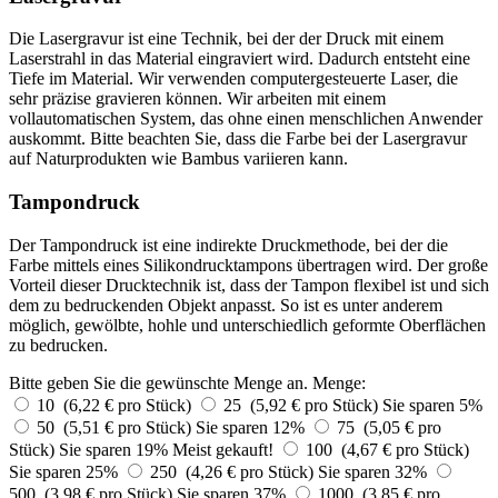
Die Lasergravur ist eine Technik, bei der der Druck mit einem
Laserstrahl in das Material eingraviert wird. Dadurch entsteht eine
Tiefe im Material. Wir verwenden computergesteuerte Laser, die
sehr präzise gravieren können. Wir arbeiten mit einem
vollautomatischen System, das ohne einen menschlichen Anwender
auskommt. Bitte beachten Sie, dass die Farbe bei der Lasergravur
auf Naturprodukten wie Bambus variieren kann.
Tampondruck
Der Tampondruck ist eine indirekte Druckmethode, bei der die
Farbe mittels eines Silikondrucktampons übertragen wird. Der große
Vorteil dieser Drucktechnik ist, dass der Tampon flexibel ist und sich
dem zu bedruckenden Objekt anpasst. So ist es unter anderem
möglich, gewölbte, hohle und unterschiedlich geformte Oberflächen
zu bedrucken.
Bitte geben Sie die gewünschte Menge an.
Menge:
10 (6,22 € pro Stück)
25 (5,92 € pro Stück)
Sie sparen 5%
50 (5,51 € pro Stück)
Sie sparen 12%
75 (5,05 € pro
Stück)
Sie sparen 19%
Meist gekauft!
100 (4,67 € pro Stück)
Sie sparen 25%
250 (4,26 € pro Stück)
Sie sparen 32%
500 (3,98 € pro Stück)
Sie sparen 37%
1000 (3,85 € pro