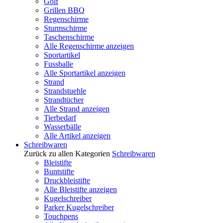
Golf
Grillen BBQ
Regenschirme
Sturmschirme
Taschenschirme
Alle Regenschirme anzeigen
Sportartikel
Fussballe
Alle Sportartikel anzeigen
Strand
Strandstuehle
Strandtücher
Alle Strand anzeigen
Tierbedarf
Wasserbälle
Alle Artikel anzeigen
Schreibwaren
Zurück zu allen Kategorien
Schreibwaren
Bleistifte
Buntstifte
Druckbleistifte
Alle Bleistifte anzeigen
Kugelschreiber
Parker Kugelschreiber
Touchpens