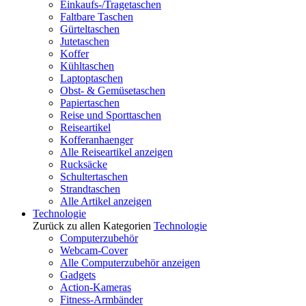
Einkaufs-/Tragetaschen
Faltbare Taschen
Gürteltaschen
Jutetaschen
Koffer
Kühltaschen
Laptoptaschen
Obst- & Gemüsetaschen
Papiertaschen
Reise und Sporttaschen
Reiseartikel
Kofferanhaenger
Alle Reiseartikel anzeigen
Rucksäcke
Schultertaschen
Strandtaschen
Alle Artikel anzeigen
Technologie
Zurück zu allen Kategorien
Technologie
Computerzubehör
Webcam-Cover
Alle Computerzubehör anzeigen
Gadgets
Action-Kameras
Fitness-Armbänder