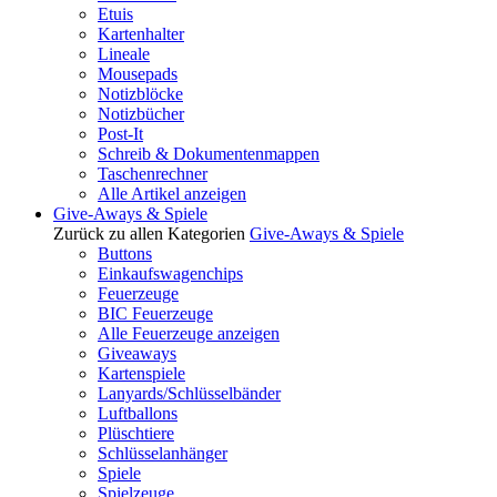
Etuis
Kartenhalter
Lineale
Mousepads
Notizblöcke
Notizbücher
Post-It
Schreib & Dokumentenmappen
Taschenrechner
Alle Artikel anzeigen
Give-Aways & Spiele
Zurück zu allen Kategorien
Give-Aways & Spiele
Buttons
Einkaufswagenchips
Feuerzeuge
BIC Feuerzeuge
Alle Feuerzeuge anzeigen
Giveaways
Kartenspiele
Lanyards/Schlüsselbänder
Luftballons
Plüschtiere
Schlüsselanhänger
Spiele
Spielzeuge