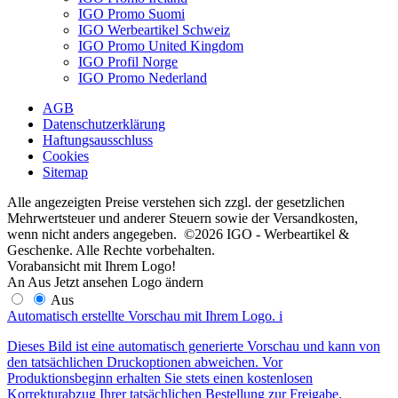
IGO Promo Suomi
IGO Werbeartikel Schweiz
IGO Promo United Kingdom
IGO Profil Norge
IGO Promo Nederland
AGB
Datenschutzerklärung
Haftungsausschluss
Cookies
Sitemap
Alle angezeigten Preise verstehen sich zzgl. der gesetzlichen
Mehrwertsteuer und anderer Steuern sowie der Versandkosten,
wenn nicht anders angegeben. ©2026 IGO - Werbeartikel &
Geschenke. Alle Rechte vorbehalten.
Vorabansicht mit Ihrem Logo!
An
Aus
Jetzt ansehen
Logo ändern
Aus
Automatisch erstellte Vorschau mit Ihrem Logo.
i
Dieses Bild ist eine automatisch generierte Vorschau und kann von
den tatsächlichen Druckoptionen abweichen. Vor
Produktionsbeginn erhalten Sie stets einen kostenlosen
Korrekturabzug Ihrer tatsächlichen Bestellung zur Freigabe.