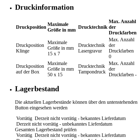
Druckinformation
Max. Anzahl
Maximale
Druckposition
Drucktechnik
der
Größe in mm
Druckfarben
Max. Anzahl
Maximale
Druckposition
Drucktechnik
der
Größe in mm
Klinge
Lasergravur
Druckfarben
15 x 7
0
Maximale
Max. Anzahl
Druckposition
Drucktechnik
Größe in mm
der
auf der Box
Tampondruck
50 x 15
Druckfarben
-
Lagerbestand
Die aktuellen Lagerbestände können über den untenstehenden
Button eingesehen werden
Vorrätig
Derzeit nicht vorrätig - bekanntes Lieferdatum
Derzeit nicht vorrätig - unbekanntes Lieferdatum
Gesamten Lagerbestand prüfen
Vorrätig
Derzeit nicht vorrätig - bekanntes Lieferdatum