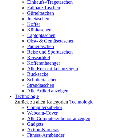
Einkaufs-/Tragetaschen
Faltbare Taschen
Gürteltaschen
Jutetaschen
Koffer
Kühltaschen
Laptoptaschen
Obst- & Gemüsetaschen
Papiertaschen
Reise und Sporttaschen
Reiseartikel
Kofferanhaenger
Alle Reiseartikel anzeigen
Rucksäcke
Schultertaschen
Strandtaschen
Alle Artikel anzeigen
Technologie
Zurück zu allen Kategorien
Technologie
Computerzubehör
Webcam-Cover
Alle Computerzubehör anzeigen
Gadgets
Action-Kameras
Fitness-Armbänder