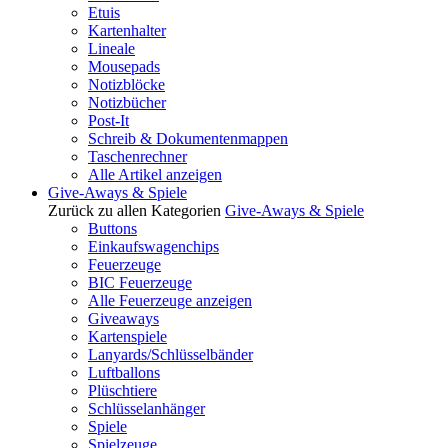
Etuis
Kartenhalter
Lineale
Mousepads
Notizblöcke
Notizbücher
Post-It
Schreib & Dokumentenmappen
Taschenrechner
Alle Artikel anzeigen
Give-Aways & Spiele
Zurück zu allen Kategorien
Give-Aways & Spiele
Buttons
Einkaufswagenchips
Feuerzeuge
BIC Feuerzeuge
Alle Feuerzeuge anzeigen
Giveaways
Kartenspiele
Lanyards/Schlüsselbänder
Luftballons
Plüschtiere
Schlüsselanhänger
Spiele
Spielzeuge