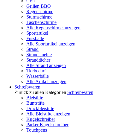
Golf
Grillen BBQ
Regenschirme
Sturmschirme
Taschenschirme
Alle Regenschirme anzeigen
Sportartikel
Fussballe
Alle Sportartikel anzeigen
Strand
Strandstuehle
Strandtücher
Alle Strand anzeigen
Tierbedarf
Wasserbälle
Alle Artikel anzeigen
Schreibwaren
Zurück zu allen Kategorien
Schreibwaren
Bleistifte
Buntstifte
Druckbleistifte
Alle Bleistifte anzeigen
Kugelschreiber
Parker Kugelschreiber
Touchpens