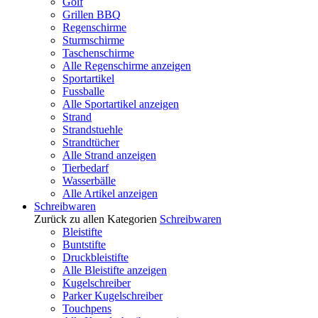
Golf
Grillen BBQ
Regenschirme
Sturmschirme
Taschenschirme
Alle Regenschirme anzeigen
Sportartikel
Fussballe
Alle Sportartikel anzeigen
Strand
Strandstuehle
Strandtücher
Alle Strand anzeigen
Tierbedarf
Wasserbälle
Alle Artikel anzeigen
Schreibwaren
Zurück zu allen Kategorien
Schreibwaren
Bleistifte
Buntstifte
Druckbleistifte
Alle Bleistifte anzeigen
Kugelschreiber
Parker Kugelschreiber
Touchpens