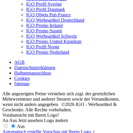
IGO Profil Sverige
IGO Profil Danmark
IGO Objets Pub France
IGO Werbeartikel Deutschland
IGO Promo Ireland
IGO Promo Suomi
IGO Werbeartikel Schweiz
IGO Promo United Kingdom
IGO Profil Norge
IGO Promo Nederland
AGB
Datenschutzerklärung
Haftungsausschluss
Cookies
Sitemap
Alle angezeigten Preise verstehen sich zzgl. der gesetzlichen
Mehrwertsteuer und anderer Steuern sowie der Versandkosten,
wenn nicht anders angegeben. ©2026 IGO - Werbeartikel &
Geschenke. Alle Rechte vorbehalten.
Vorabansicht mit Ihrem Logo!
An
Aus
Jetzt ansehen
Logo ändern
Aus
Automatisch erstellte Vorschau mit Ihrem Logo.
i