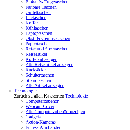
Einkaufs-/Tragetaschen
Faltbare Taschen
Gürteltaschen
Jutetaschen
Koffer
Kühltaschen
Laptoptaschen
Obst- & Gemüsetaschen
Papiertaschen
Reise und Sporttaschen
Reiseartikel
Kofferanhaenger
Alle Reiseartikel anzeigen
Rucksäcke
Schultertaschen
Strandtaschen
Alle Artikel anzeigen
Technologie
Zurück zu allen Kategorien
Technologie
Computerzubehör
Webcam-Cover
Alle Computerzubehör anzeigen
Gadgets
Action-Kameras
Fitness-Armbänder