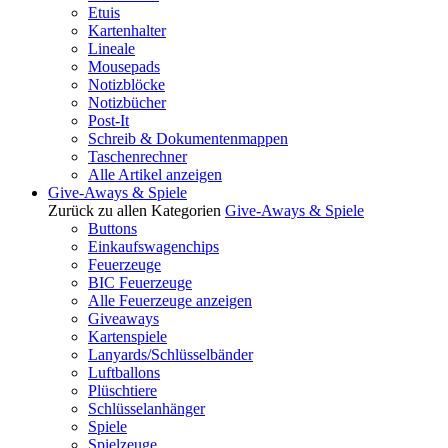
Etuis
Kartenhalter
Lineale
Mousepads
Notizblöcke
Notizbücher
Post-It
Schreib & Dokumentenmappen
Taschenrechner
Alle Artikel anzeigen
Give-Aways & Spiele
Zurück zu allen Kategorien
Give-Aways & Spiele
Buttons
Einkaufswagenchips
Feuerzeuge
BIC Feuerzeuge
Alle Feuerzeuge anzeigen
Giveaways
Kartenspiele
Lanyards/Schlüsselbänder
Luftballons
Plüschtiere
Schlüsselanhänger
Spiele
Spielzeuge