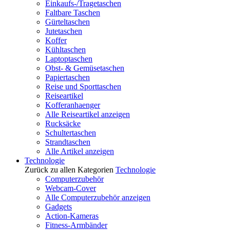
Einkaufs-/Tragetaschen
Faltbare Taschen
Gürteltaschen
Jutetaschen
Koffer
Kühltaschen
Laptoptaschen
Obst- & Gemüsetaschen
Papiertaschen
Reise und Sporttaschen
Reiseartikel
Kofferanhaenger
Alle Reiseartikel anzeigen
Rucksäcke
Schultertaschen
Strandtaschen
Alle Artikel anzeigen
Technologie
Zurück zu allen Kategorien
Technologie
Computerzubehör
Webcam-Cover
Alle Computerzubehör anzeigen
Gadgets
Action-Kameras
Fitness-Armbänder