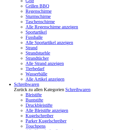
Golf
Grillen BBQ
Regenschirme
Sturmschirme
Taschenschirme
Alle Regenschirme anzeigen
Sportartikel
Fussballe
Alle Sportartikel anzeigen
Strand
Strandstuehle
Strandtücher
Alle Strand anzeigen
Tierbedarf
Wasserbälle
Alle Artikel anzeigen
Schreibwaren
Zurück zu allen Kategorien
Schreibwaren
Bleistifte
Buntstifte
Druckbleistifte
Alle Bleistifte anzeigen
Kugelschreiber
Parker Kugelschreiber
Touchpens