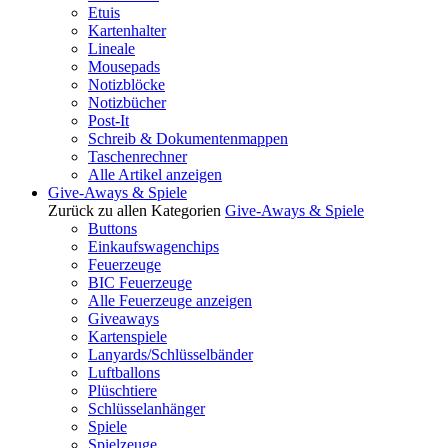
Etuis
Kartenhalter
Lineale
Mousepads
Notizblöcke
Notizbücher
Post-It
Schreib & Dokumentenmappen
Taschenrechner
Alle Artikel anzeigen
Give-Aways & Spiele
Zurück zu allen Kategorien
Give-Aways & Spiele
Buttons
Einkaufswagenchips
Feuerzeuge
BIC Feuerzeuge
Alle Feuerzeuge anzeigen
Giveaways
Kartenspiele
Lanyards/Schlüsselbänder
Luftballons
Plüschtiere
Schlüsselanhänger
Spiele
Spielzeuge