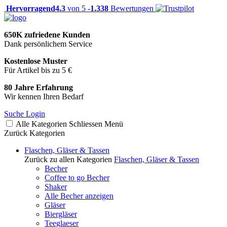
Hervorragend
4.3
von 5 -
1.338
Bewertungen
650K zufriedene Kunden
Dank persönlichem Service
Kostenlose Muster
Für Artikel bis zu 5 €
80 Jahre Erfahrung
Wir kennen Ihren Bedarf
Suche
Login
Alle Kategorien
Schliessen
Menü
Zurück
Kategorien
Flaschen, Gläser & Tassen
Zurück zu allen Kategorien
Flaschen, Gläser & Tassen
Becher
Coffee to go Becher
Shaker
Alle Becher anzeigen
Gläser
Biergläser
Teeglaeser