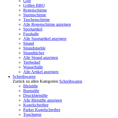
Golf
Grillen BBQ
Regenschirme
Sturmschirme
Taschenschirme
Alle Regenschirme anzeigen
Sportartikel
Fussballe
Alle Sportartikel anzeigen
Strand
Strandstuehle
Strandtücher
Alle Strand anzeigen
Tierbedarf
Wasserbälle
Alle Artikel anzeigen
Schreibwaren
Zurück zu allen Kategorien
Schreibwaren
Bleistifte
Buntstifte
Druckbleistifte
Alle Bleistifte anzeigen
Kugelschreiber
Parker Kugelschreiber
Touchpens