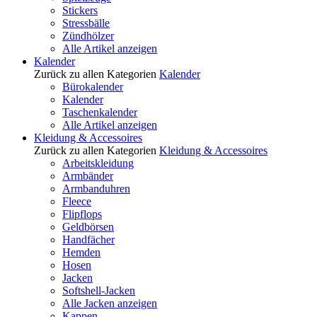
Stickers
Stressbälle
Zündhölzer
Alle Artikel anzeigen
Kalender
Zurück zu allen Kategorien
Kalender
Bürokalender
Kalender
Taschenkalender
Alle Artikel anzeigen
Kleidung & Accessoires
Zurück zu allen Kategorien
Kleidung & Accessoires
Arbeitskleidung
Armbänder
Armbanduhren
Fleece
Flipflops
Geldbörsen
Handfächer
Hemden
Hosen
Jacken
Softshell-Jacken
Alle Jacken anzeigen
Kappen