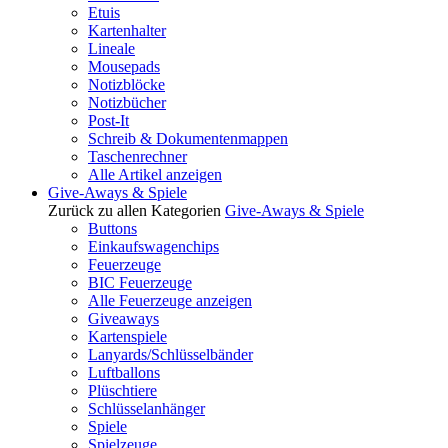
Etuis
Kartenhalter
Lineale
Mousepads
Notizblöcke
Notizbücher
Post-It
Schreib & Dokumentenmappen
Taschenrechner
Alle Artikel anzeigen
Give-Aways & Spiele
Zurück zu allen Kategorien
Give-Aways & Spiele
Buttons
Einkaufswagenchips
Feuerzeuge
BIC Feuerzeuge
Alle Feuerzeuge anzeigen
Giveaways
Kartenspiele
Lanyards/Schlüsselbänder
Luftballons
Plüschtiere
Schlüsselanhänger
Spiele
Spielzeuge