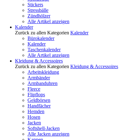
Stickers
Stressbälle
Zündhölzer
Alle Artikel anzeigen
Kalender
Zurück zu allen Kategorien
Kalender
Bürokalender
Kalender
Taschenkalender
Alle Artikel anzeigen
Kleidung & Accessoires
Zurück zu allen Kategorien
Kleidung & Accessoires
Arbeitskleidung
Armbänder
Armbanduhren
Fleece
Flipflops
Geldbörsen
Handfächer
Hemden
Hosen
Jacken
Softshell-Jacken
Alle Jacken anzeigen
Kappen