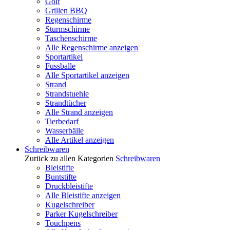
Golf
Grillen BBQ
Regenschirme
Sturmschirme
Taschenschirme
Alle Regenschirme anzeigen
Sportartikel
Fussballe
Alle Sportartikel anzeigen
Strand
Strandstuehle
Strandtücher
Alle Strand anzeigen
Tierbedarf
Wasserbälle
Alle Artikel anzeigen
Schreibwaren
Zurück zu allen Kategorien
Schreibwaren
Bleistifte
Buntstifte
Druckbleistifte
Alle Bleistifte anzeigen
Kugelschreiber
Parker Kugelschreiber
Touchpens