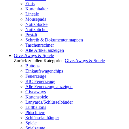
Etuis
Kartenhalter
Lineale
Mousepads
Notizblöcke
Notizbücher
Post-It
Schreib & Dokumentenmappen
Taschenrechner
Alle Artikel anzeigen
Give-Aways & Spiele
Zurück zu allen Kategorien
Give-Aways & Spiele
Buttons
Einkaufswagenchips
Feuerzeuge
BIC Feuerzeuge
Alle Feuerzeuge anzeigen
Giveaways
Kartenspiele
Lanyards/Schlüsselbänder
Luftballons
Plüschtiere
Schlüsselanhänger
Spiele
Spielzeuge