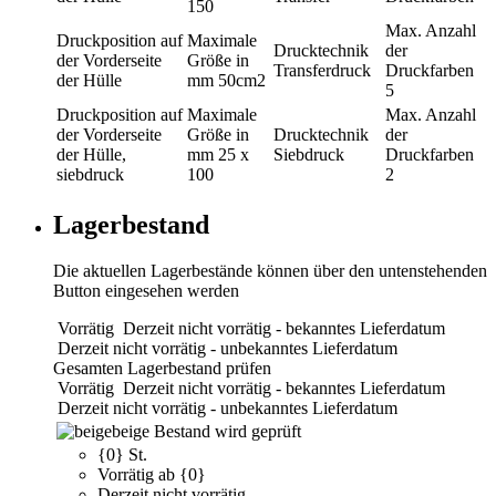
150
Max. Anzahl
Druckposition
auf
Maximale
Drucktechnik
der
der Vorderseite
Größe in
Transferdruck
Druckfarben
der Hülle
mm
50cm2
5
Druckposition
auf
Maximale
Max. Anzahl
der Vorderseite
Größe in
Drucktechnik
der
der Hülle,
mm
25 x
Siebdruck
Druckfarben
siebdruck
100
2
Lagerbestand
Die aktuellen Lagerbestände können über den untenstehenden
Button eingesehen werden
Vorrätig
Derzeit nicht vorrätig - bekanntes Lieferdatum
Derzeit nicht vorrätig - unbekanntes Lieferdatum
Gesamten Lagerbestand prüfen
Vorrätig
Derzeit nicht vorrätig - bekanntes Lieferdatum
Derzeit nicht vorrätig - unbekanntes Lieferdatum
beige
Bestand wird geprüft
{0} St.
Vorrätig ab {0}
Derzeit nicht vorrätig