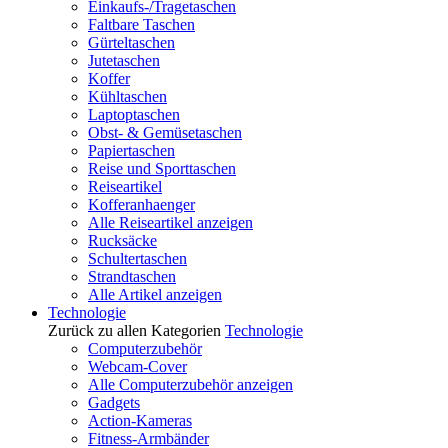
Einkaufs-/Tragetaschen
Faltbare Taschen
Gürteltaschen
Jutetaschen
Koffer
Kühltaschen
Laptoptaschen
Obst- & Gemüsetaschen
Papiertaschen
Reise und Sporttaschen
Reiseartikel
Kofferanhaenger
Alle Reiseartikel anzeigen
Rucksäcke
Schultertaschen
Strandtaschen
Alle Artikel anzeigen
Technologie
Zurück zu allen Kategorien
Technologie
Computerzubehör
Webcam-Cover
Alle Computerzubehör anzeigen
Gadgets
Action-Kameras
Fitness-Armbänder