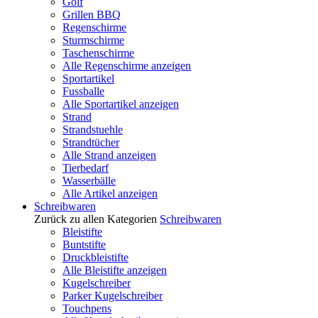
Golf
Grillen BBQ
Regenschirme
Sturmschirme
Taschenschirme
Alle Regenschirme anzeigen
Sportartikel
Fussballe
Alle Sportartikel anzeigen
Strand
Strandstuehle
Strandtücher
Alle Strand anzeigen
Tierbedarf
Wasserbälle
Alle Artikel anzeigen
Schreibwaren
Zurück zu allen Kategorien
Schreibwaren
Bleistifte
Buntstifte
Druckbleistifte
Alle Bleistifte anzeigen
Kugelschreiber
Parker Kugelschreiber
Touchpens