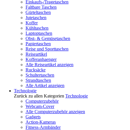
Einkaufs-/Tragetaschen
Faltbare Taschen
Gürteltaschen
Jutetaschen
Koffer
Kühltaschen
Laptoptaschen
Obst- & Gemüsetaschen
Papiertaschen
Reise und Sporttaschen
Reiseartikel
Kofferanhaenger
Alle Reiseartikel anzeigen
Rucksäcke
Schultertaschen
Strandtaschen
Alle Artikel anzeigen
Technologie
Zurück zu allen Kategorien
Technologie
Computerzubehör
Webcam-Cover
Alle Computerzubehör anzeigen
Gadgets
Action-Kameras
Fitness-Armbänder