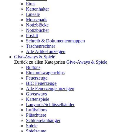
Etuis
Kartenhalter
Lineale
Mousepads
Notizblöcke
Notizbücher
Post-It
Schreib & Dokumentenmappen
Taschenrechner
Alle Artikel anzeigen
Give-Aways & Spiele
Zurück zu allen Kategorien
Give-Aways & Spiele
Buttons
Einkaufswagenchips
Feuerzeuge
BIC Feuerzeuge
Alle Feuerzeuge anzeigen
Giveaways
Kartenspiele
Lanyards/Schlüsselbänder
Luftballons
Plüschtiere
Schlüsselanhänger
Spiele
Spielzeuge