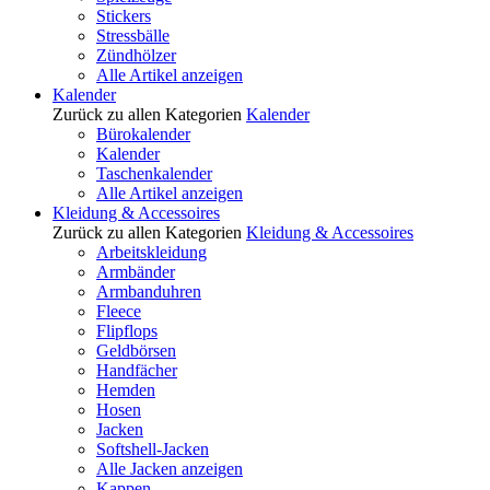
Stickers
Stressbälle
Zündhölzer
Alle Artikel anzeigen
Kalender
Zurück zu allen Kategorien
Kalender
Bürokalender
Kalender
Taschenkalender
Alle Artikel anzeigen
Kleidung & Accessoires
Zurück zu allen Kategorien
Kleidung & Accessoires
Arbeitskleidung
Armbänder
Armbanduhren
Fleece
Flipflops
Geldbörsen
Handfächer
Hemden
Hosen
Jacken
Softshell-Jacken
Alle Jacken anzeigen
Kappen