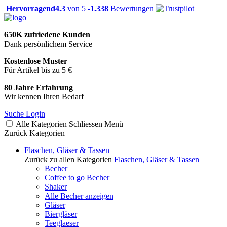
Hervorragend
4.3
von 5 -
1.338
Bewertungen
650K zufriedene Kunden
Dank persönlichem Service
Kostenlose Muster
Für Artikel bis zu 5 €
80 Jahre Erfahrung
Wir kennen Ihren Bedarf
Suche
Login
Alle Kategorien
Schliessen
Menü
Zurück
Kategorien
Flaschen, Gläser & Tassen
Zurück zu allen Kategorien
Flaschen, Gläser & Tassen
Becher
Coffee to go Becher
Shaker
Alle Becher anzeigen
Gläser
Biergläser
Teeglaeser