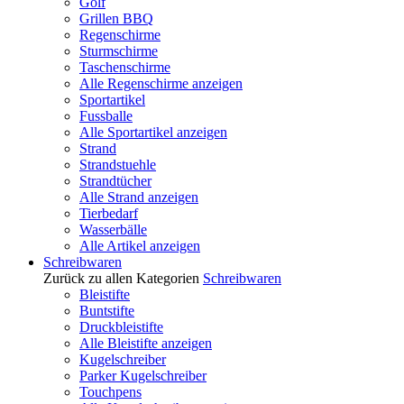
Golf
Grillen BBQ
Regenschirme
Sturmschirme
Taschenschirme
Alle Regenschirme anzeigen
Sportartikel
Fussballe
Alle Sportartikel anzeigen
Strand
Strandstuehle
Strandtücher
Alle Strand anzeigen
Tierbedarf
Wasserbälle
Alle Artikel anzeigen
Schreibwaren
Zurück zu allen Kategorien
Schreibwaren
Bleistifte
Buntstifte
Druckbleistifte
Alle Bleistifte anzeigen
Kugelschreiber
Parker Kugelschreiber
Touchpens