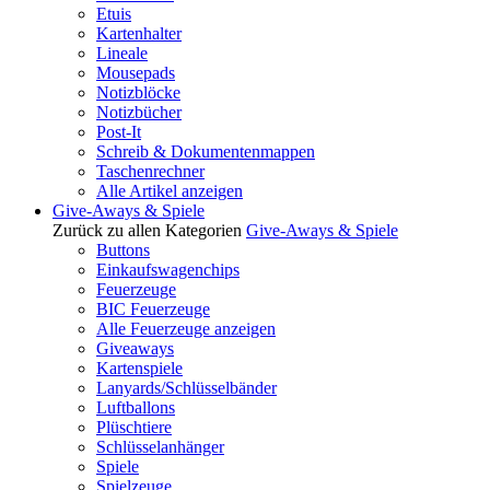
Etuis
Kartenhalter
Lineale
Mousepads
Notizblöcke
Notizbücher
Post-It
Schreib & Dokumentenmappen
Taschenrechner
Alle Artikel anzeigen
Give-Aways & Spiele
Zurück zu allen Kategorien
Give-Aways & Spiele
Buttons
Einkaufswagenchips
Feuerzeuge
BIC Feuerzeuge
Alle Feuerzeuge anzeigen
Giveaways
Kartenspiele
Lanyards/Schlüsselbänder
Luftballons
Plüschtiere
Schlüsselanhänger
Spiele
Spielzeuge