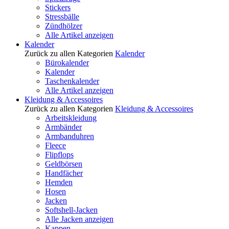
Stickers
Stressbälle
Zündhölzer
Alle Artikel anzeigen
Kalender
Zurück zu allen Kategorien
Kalender
Bürokalender
Kalender
Taschenkalender
Alle Artikel anzeigen
Kleidung & Accessoires
Zurück zu allen Kategorien
Kleidung & Accessoires
Arbeitskleidung
Armbänder
Armbanduhren
Fleece
Flipflops
Geldbörsen
Handfächer
Hemden
Hosen
Jacken
Softshell-Jacken
Alle Jacken anzeigen
Kappen