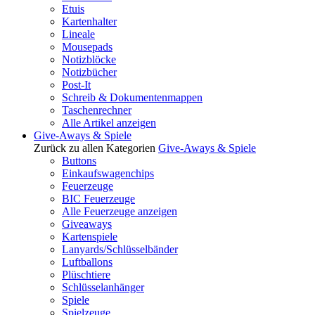
Etuis
Kartenhalter
Lineale
Mousepads
Notizblöcke
Notizbücher
Post-It
Schreib & Dokumentenmappen
Taschenrechner
Alle Artikel anzeigen
Give-Aways & Spiele
Zurück zu allen Kategorien
Give-Aways & Spiele
Buttons
Einkaufswagenchips
Feuerzeuge
BIC Feuerzeuge
Alle Feuerzeuge anzeigen
Giveaways
Kartenspiele
Lanyards/Schlüsselbänder
Luftballons
Plüschtiere
Schlüsselanhänger
Spiele
Spielzeuge