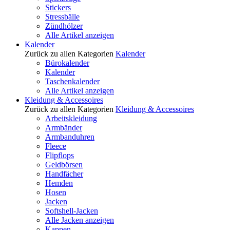
Stickers
Stressbälle
Zündhölzer
Alle Artikel anzeigen
Kalender
Zurück zu allen Kategorien
Kalender
Bürokalender
Kalender
Taschenkalender
Alle Artikel anzeigen
Kleidung & Accessoires
Zurück zu allen Kategorien
Kleidung & Accessoires
Arbeitskleidung
Armbänder
Armbanduhren
Fleece
Flipflops
Geldbörsen
Handfächer
Hemden
Hosen
Jacken
Softshell-Jacken
Alle Jacken anzeigen
Kappen