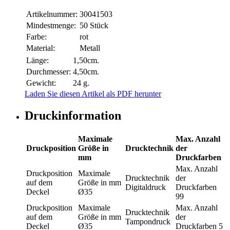
Artikelnummer:
30041503
Mindestmenge:
50 Stück
Farbe:
rot
Material:
Metall
Länge:
1,50cm.
Durchmesser:
4,50cm.
Gewicht:
24 g.
Laden Sie diesen Artikel als PDF herunter
Druckinformation
Maximale
Max. Anzahl
Druckposition
Größe in
Drucktechnik
der
mm
Druckfarben
Max. Anzahl
Druckposition
Maximale
Drucktechnik
der
auf dem
Größe in mm
Digitaldruck
Druckfarben
Deckel
Ø35
99
Druckposition
Maximale
Max. Anzahl
Drucktechnik
auf dem
Größe in mm
der
Tampondruck
Deckel
Ø35
Druckfarben
5