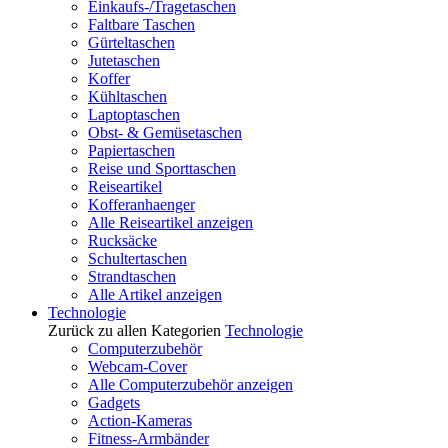
Einkaufs-/Tragetaschen
Faltbare Taschen
Gürteltaschen
Jutetaschen
Koffer
Kühltaschen
Laptoptaschen
Obst- & Gemüsetaschen
Papiertaschen
Reise und Sporttaschen
Reiseartikel
Kofferanhaenger
Alle Reiseartikel anzeigen
Rucksäcke
Schultertaschen
Strandtaschen
Alle Artikel anzeigen
Technologie
Zurück zu allen Kategorien
Technologie
Computerzubehör
Webcam-Cover
Alle Computerzubehör anzeigen
Gadgets
Action-Kameras
Fitness-Armbänder