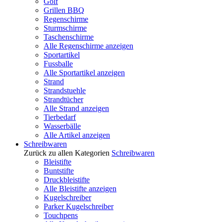
Golf
Grillen BBQ
Regenschirme
Sturmschirme
Taschenschirme
Alle Regenschirme anzeigen
Sportartikel
Fussballe
Alle Sportartikel anzeigen
Strand
Strandstuehle
Strandtücher
Alle Strand anzeigen
Tierbedarf
Wasserbälle
Alle Artikel anzeigen
Schreibwaren
Zurück zu allen Kategorien
Schreibwaren
Bleistifte
Buntstifte
Druckbleistifte
Alle Bleistifte anzeigen
Kugelschreiber
Parker Kugelschreiber
Touchpens