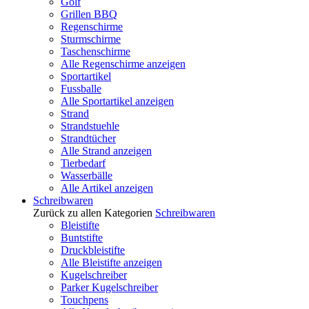
Golf
Grillen BBQ
Regenschirme
Sturmschirme
Taschenschirme
Alle Regenschirme anzeigen
Sportartikel
Fussballe
Alle Sportartikel anzeigen
Strand
Strandstuehle
Strandtücher
Alle Strand anzeigen
Tierbedarf
Wasserbälle
Alle Artikel anzeigen
Schreibwaren
Zurück zu allen Kategorien
Schreibwaren
Bleistifte
Buntstifte
Druckbleistifte
Alle Bleistifte anzeigen
Kugelschreiber
Parker Kugelschreiber
Touchpens