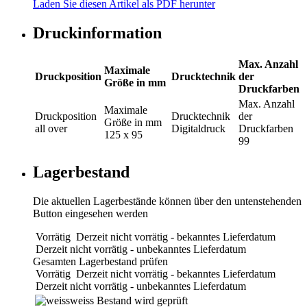
Laden Sie diesen Artikel als PDF herunter
Druckinformation
Max. Anzahl
Maximale
Druckposition
Drucktechnik
der
Größe in mm
Druckfarben
Max. Anzahl
Maximale
Druckposition
Drucktechnik
der
Größe in mm
all over
Digitaldruck
Druckfarben
125 x 95
99
Lagerbestand
Die aktuellen Lagerbestände können über den untenstehenden
Button eingesehen werden
Vorrätig
Derzeit nicht vorrätig - bekanntes Lieferdatum
Derzeit nicht vorrätig - unbekanntes Lieferdatum
Gesamten Lagerbestand prüfen
Vorrätig
Derzeit nicht vorrätig - bekanntes Lieferdatum
Derzeit nicht vorrätig - unbekanntes Lieferdatum
weiss
Bestand wird geprüft