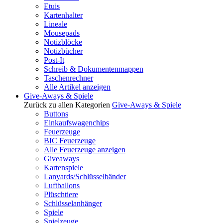
Etuis
Kartenhalter
Lineale
Mousepads
Notizblöcke
Notizbücher
Post-It
Schreib & Dokumentenmappen
Taschenrechner
Alle Artikel anzeigen
Give-Aways & Spiele
Zurück zu allen Kategorien
Give-Aways & Spiele
Buttons
Einkaufswagenchips
Feuerzeuge
BIC Feuerzeuge
Alle Feuerzeuge anzeigen
Giveaways
Kartenspiele
Lanyards/Schlüsselbänder
Luftballons
Plüschtiere
Schlüsselanhänger
Spiele
Spielzeuge