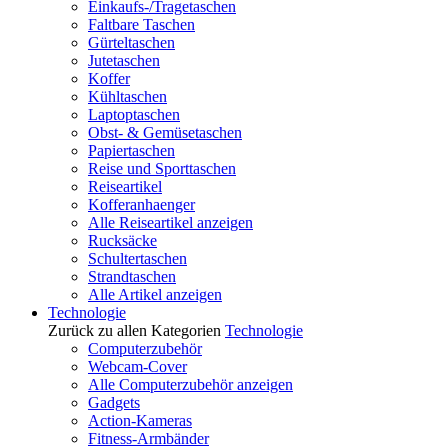
Einkaufs-/Tragetaschen
Faltbare Taschen
Gürteltaschen
Jutetaschen
Koffer
Kühltaschen
Laptoptaschen
Obst- & Gemüsetaschen
Papiertaschen
Reise und Sporttaschen
Reiseartikel
Kofferanhaenger
Alle Reiseartikel anzeigen
Rucksäcke
Schultertaschen
Strandtaschen
Alle Artikel anzeigen
Technologie
Zurück zu allen Kategorien
Technologie
Computerzubehör
Webcam-Cover
Alle Computerzubehör anzeigen
Gadgets
Action-Kameras
Fitness-Armbänder