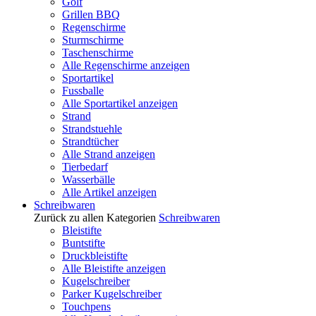
Golf
Grillen BBQ
Regenschirme
Sturmschirme
Taschenschirme
Alle Regenschirme anzeigen
Sportartikel
Fussballe
Alle Sportartikel anzeigen
Strand
Strandstuehle
Strandtücher
Alle Strand anzeigen
Tierbedarf
Wasserbälle
Alle Artikel anzeigen
Schreibwaren
Zurück zu allen Kategorien
Schreibwaren
Bleistifte
Buntstifte
Druckbleistifte
Alle Bleistifte anzeigen
Kugelschreiber
Parker Kugelschreiber
Touchpens