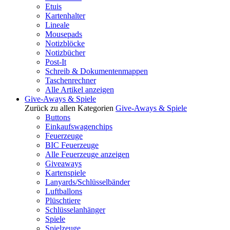
Etuis
Kartenhalter
Lineale
Mousepads
Notizblöcke
Notizbücher
Post-It
Schreib & Dokumentenmappen
Taschenrechner
Alle Artikel anzeigen
Give-Aways & Spiele
Zurück zu allen Kategorien
Give-Aways & Spiele
Buttons
Einkaufswagenchips
Feuerzeuge
BIC Feuerzeuge
Alle Feuerzeuge anzeigen
Giveaways
Kartenspiele
Lanyards/Schlüsselbänder
Luftballons
Plüschtiere
Schlüsselanhänger
Spiele
Spielzeuge