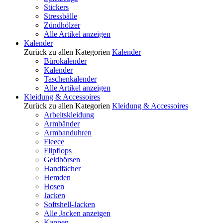
Stickers
Stressbälle
Zündhölzer
Alle Artikel anzeigen
Kalender
Zurück zu allen Kategorien
Kalender
Bürokalender
Kalender
Taschenkalender
Alle Artikel anzeigen
Kleidung & Accessoires
Zurück zu allen Kategorien
Kleidung & Accessoires
Arbeitskleidung
Armbänder
Armbanduhren
Fleece
Flipflops
Geldbörsen
Handfächer
Hemden
Hosen
Jacken
Softshell-Jacken
Alle Jacken anzeigen
Kappen