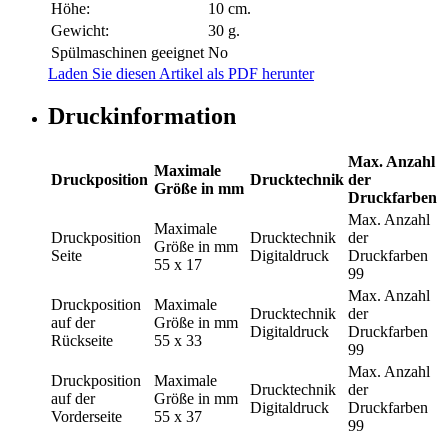
Höhe:
10 cm.
Gewicht:
30 g.
Spülmaschinen geeignet
No
Laden Sie diesen Artikel als PDF herunter
Druckinformation
Max. Anzahl
Maximale
Druckposition
Drucktechnik
der
Größe in mm
Druckfarben
Max. Anzahl
Maximale
Druckposition
Drucktechnik
der
Größe in mm
Seite
Digitaldruck
Druckfarben
55 x 17
99
Max. Anzahl
Druckposition
Maximale
Drucktechnik
der
auf der
Größe in mm
Digitaldruck
Druckfarben
Rückseite
55 x 33
99
Max. Anzahl
Druckposition
Maximale
Drucktechnik
der
auf der
Größe in mm
Digitaldruck
Druckfarben
Vorderseite
55 x 37
99