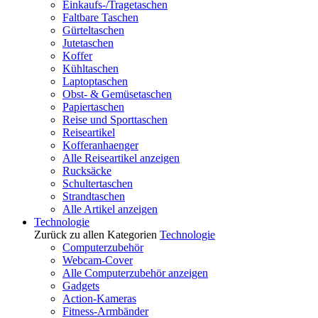
Einkaufs-/Tragetaschen
Faltbare Taschen
Gürteltaschen
Jutetaschen
Koffer
Kühltaschen
Laptoptaschen
Obst- & Gemüsetaschen
Papiertaschen
Reise und Sporttaschen
Reiseartikel
Kofferanhaenger
Alle Reiseartikel anzeigen
Rucksäcke
Schultertaschen
Strandtaschen
Alle Artikel anzeigen
Technologie
Zurück zu allen Kategorien
Technologie
Computerzubehör
Webcam-Cover
Alle Computerzubehör anzeigen
Gadgets
Action-Kameras
Fitness-Armbänder