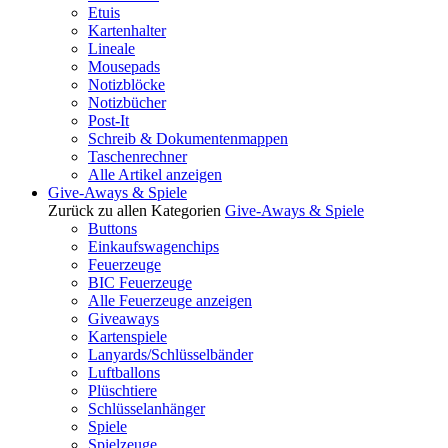
Etuis
Kartenhalter
Lineale
Mousepads
Notizblöcke
Notizbücher
Post-It
Schreib & Dokumentenmappen
Taschenrechner
Alle Artikel anzeigen
Give-Aways & Spiele
Zurück zu allen Kategorien
Give-Aways & Spiele
Buttons
Einkaufswagenchips
Feuerzeuge
BIC Feuerzeuge
Alle Feuerzeuge anzeigen
Giveaways
Kartenspiele
Lanyards/Schlüsselbänder
Luftballons
Plüschtiere
Schlüsselanhänger
Spiele
Spielzeuge