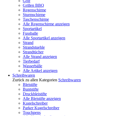
Golf
Grillen BBQ
Regenschirme
Sturmschirme
Taschenschirme
Alle Regenschirme anzeigen
Sportartikel
Fussballe
Alle Sportartikel anzeigen
Strand
Strandstuehle
Strandtücher
Alle Strand anzeigen
Tierbedarf
Wasserbälle
Alle Artikel anzeigen
Schreibwaren
Zurück zu allen Kategorien
Schreibwaren
Bleistifte
Buntstifte
Druckbleistifte
Alle Bleistifte anzeigen
Kugelschreiber
Parker Kugelschreiber
Touchpens