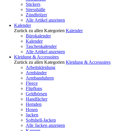
Stickers
Stressbälle
Zündhölzer
Alle Artikel anzeigen
Kalender
Zurück zu allen Kategorien
Kalender
Bürokalender
Kalender
Taschenkalender
Alle Artikel anzeigen
Kleidung & Accessoires
Zurück zu allen Kategorien
Kleidung & Accessoires
Arbeitskleidung
Armbänder
Armbanduhren
Fleece
Flipflops
Geldbörsen
Handfächer
Hemden
Hosen
Jacken
Softshell-Jacken
Alle Jacken anzeigen
Kappen