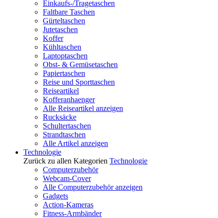
Einkaufs-/Tragetaschen
Faltbare Taschen
Gürteltaschen
Jutetaschen
Koffer
Kühltaschen
Laptoptaschen
Obst- & Gemüsetaschen
Papiertaschen
Reise und Sporttaschen
Reiseartikel
Kofferanhaenger
Alle Reiseartikel anzeigen
Rucksäcke
Schultertaschen
Strandtaschen
Alle Artikel anzeigen
Technologie
Zurück zu allen Kategorien
Technologie
Computerzubehör
Webcam-Cover
Alle Computerzubehör anzeigen
Gadgets
Action-Kameras
Fitness-Armbänder