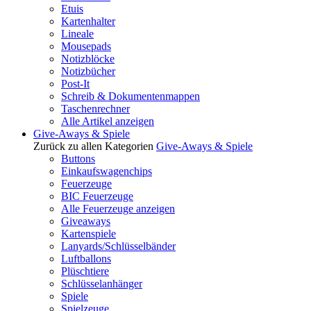
Etuis
Kartenhalter
Lineale
Mousepads
Notizblöcke
Notizbücher
Post-It
Schreib & Dokumentenmappen
Taschenrechner
Alle Artikel anzeigen
Give-Aways & Spiele
Zurück zu allen Kategorien
Give-Aways & Spiele
Buttons
Einkaufswagenchips
Feuerzeuge
BIC Feuerzeuge
Alle Feuerzeuge anzeigen
Giveaways
Kartenspiele
Lanyards/Schlüsselbänder
Luftballons
Plüschtiere
Schlüsselanhänger
Spiele
Spielzeuge