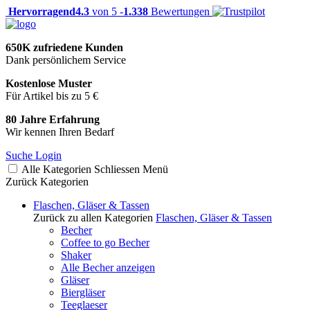
Hervorragend
4.3
von 5 -
1.338
Bewertungen
650K zufriedene Kunden
Dank persönlichem Service
Kostenlose Muster
Für Artikel bis zu 5 €
80 Jahre Erfahrung
Wir kennen Ihren Bedarf
Suche
Login
Alle Kategorien
Schliessen
Menü
Zurück
Kategorien
Flaschen, Gläser & Tassen
Zurück zu allen Kategorien
Flaschen, Gläser & Tassen
Becher
Coffee to go Becher
Shaker
Alle Becher anzeigen
Gläser
Biergläser
Teeglaeser