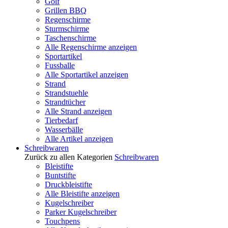
Golf
Grillen BBQ
Regenschirme
Sturmschirme
Taschenschirme
Alle Regenschirme anzeigen
Sportartikel
Fussballe
Alle Sportartikel anzeigen
Strand
Strandstuehle
Strandtücher
Alle Strand anzeigen
Tierbedarf
Wasserbälle
Alle Artikel anzeigen
Schreibwaren
Zurück zu allen Kategorien
Schreibwaren
Bleistifte
Buntstifte
Druckbleistifte
Alle Bleistifte anzeigen
Kugelschreiber
Parker Kugelschreiber
Touchpens