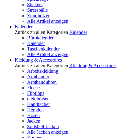
Stickers
Stressbälle
Zündhölzer
Alle Artikel anzeigen
Kalender
Zurück zu allen Kategorien
Kalender
Bürokalender
Kalender
Taschenkalender
Alle Artikel anzeigen
Kleidung & Accessoires
Zurück zu allen Kategorien
Kleidung & Accessoires
Arbeitskleidung
Armbänder
Armbanduhren
Fleece
Flipflops
Geldbörsen
Handfächer
Hemden
Hosen
Jacken
Softshell-Jacken
Alle Jacken anzeigen
Kappen