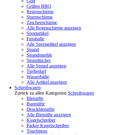
Golf
Grillen BBQ
Regenschirme
Sturmschirme
Taschenschirme
Alle Regenschirme anzeigen
Sportartikel
Fussballe
Alle Sportartikel anzeigen
Strand
Strandstuehle
Strandtücher
Alle Strand anzeigen
Tierbedarf
Wasserbälle
Alle Artikel anzeigen
Schreibwaren
Zurück zu allen Kategorien
Schreibwaren
Bleistifte
Buntstifte
Druckbleistifte
Alle Bleistifte anzeigen
Kugelschreiber
Parker Kugelschreiber
Touchpens