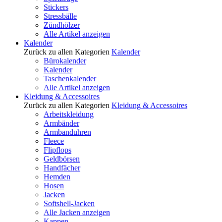
Stickers
Stressbälle
Zündhölzer
Alle Artikel anzeigen
Kalender
Zurück zu allen Kategorien
Kalender
Bürokalender
Kalender
Taschenkalender
Alle Artikel anzeigen
Kleidung & Accessoires
Zurück zu allen Kategorien
Kleidung & Accessoires
Arbeitskleidung
Armbänder
Armbanduhren
Fleece
Flipflops
Geldbörsen
Handfächer
Hemden
Hosen
Jacken
Softshell-Jacken
Alle Jacken anzeigen
Kappen