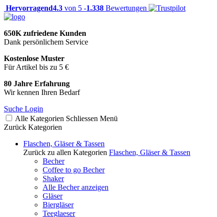
Hervorragend
4.3
von 5 -
1.338
Bewertungen
650K zufriedene Kunden
Dank persönlichem Service
Kostenlose Muster
Für Artikel bis zu 5 €
80 Jahre Erfahrung
Wir kennen Ihren Bedarf
Suche
Login
Alle Kategorien
Schliessen
Menü
Zurück
Kategorien
Flaschen, Gläser & Tassen
Zurück zu allen Kategorien
Flaschen, Gläser & Tassen
Becher
Coffee to go Becher
Shaker
Alle Becher anzeigen
Gläser
Biergläser
Teeglaeser