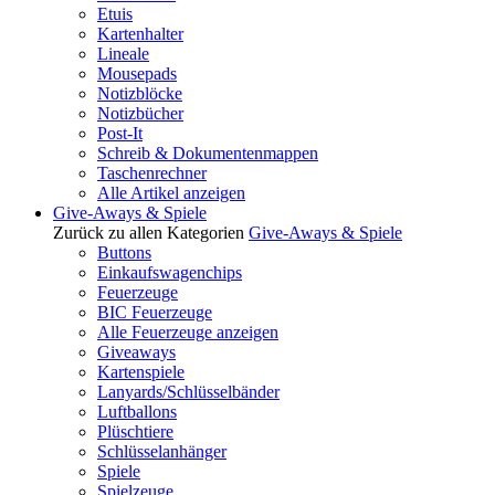
Etuis
Kartenhalter
Lineale
Mousepads
Notizblöcke
Notizbücher
Post-It
Schreib & Dokumentenmappen
Taschenrechner
Alle Artikel anzeigen
Give-Aways & Spiele
Zurück zu allen Kategorien
Give-Aways & Spiele
Buttons
Einkaufswagenchips
Feuerzeuge
BIC Feuerzeuge
Alle Feuerzeuge anzeigen
Giveaways
Kartenspiele
Lanyards/Schlüsselbänder
Luftballons
Plüschtiere
Schlüsselanhänger
Spiele
Spielzeuge