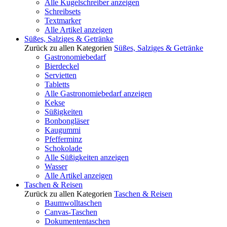
Alle Kugelschreiber anzeigen
Schreibsets
Textmarker
Alle Artikel anzeigen
Süßes, Salziges & Getränke
Zurück zu allen Kategorien
Süßes, Salziges & Getränke
Gastronomiebedarf
Bierdeckel
Servietten
Tabletts
Alle Gastronomiebedarf anzeigen
Kekse
Süßigkeiten
Bonbongläser
Kaugummi
Pfefferminz
Schokolade
Alle Süßigkeiten anzeigen
Wasser
Alle Artikel anzeigen
Taschen & Reisen
Zurück zu allen Kategorien
Taschen & Reisen
Baumwolltaschen
Canvas-Taschen
Dokumententaschen