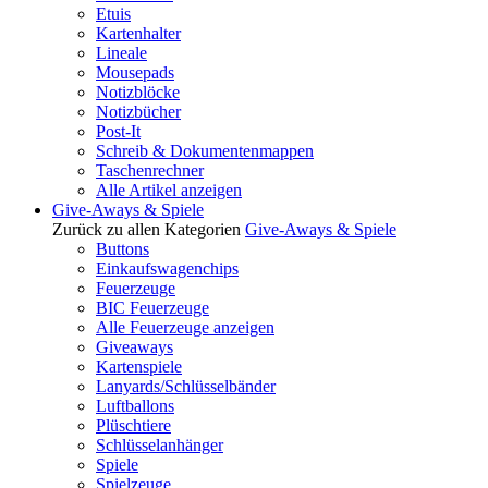
Etuis
Kartenhalter
Lineale
Mousepads
Notizblöcke
Notizbücher
Post-It
Schreib & Dokumentenmappen
Taschenrechner
Alle Artikel anzeigen
Give-Aways & Spiele
Zurück zu allen Kategorien
Give-Aways & Spiele
Buttons
Einkaufswagenchips
Feuerzeuge
BIC Feuerzeuge
Alle Feuerzeuge anzeigen
Giveaways
Kartenspiele
Lanyards/Schlüsselbänder
Luftballons
Plüschtiere
Schlüsselanhänger
Spiele
Spielzeuge