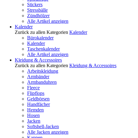
Stickers
Stressbälle
Zündhölzer
Alle Artikel anzeigen
Kalender
Zurück zu allen Kategorien
Kalender
Bürokalender
Kalender
Taschenkalender
Alle Artikel anzeigen
Kleidung & Accessoires
Zurück zu allen Kategorien
Kleidung & Accessoires
Arbeitskleidung
Armbänder
Armbanduhren
Fleece
Flipflops
Geldbörsen
Handfächer
Hemden
Hosen
Jacken
Softshell-Jacken
Alle Jacken anzeigen
Kappen