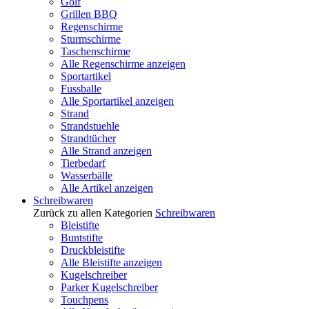
Golf
Grillen BBQ
Regenschirme
Sturmschirme
Taschenschirme
Alle Regenschirme anzeigen
Sportartikel
Fussballe
Alle Sportartikel anzeigen
Strand
Strandstuehle
Strandtücher
Alle Strand anzeigen
Tierbedarf
Wasserbälle
Alle Artikel anzeigen
Schreibwaren
Zurück zu allen Kategorien
Schreibwaren
Bleistifte
Buntstifte
Druckbleistifte
Alle Bleistifte anzeigen
Kugelschreiber
Parker Kugelschreiber
Touchpens