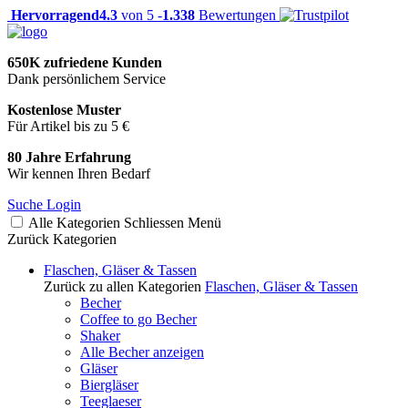
Hervorragend
4.3
von 5 -
1.338
Bewertungen
650K zufriedene Kunden
Dank persönlichem Service
Kostenlose Muster
Für Artikel bis zu 5 €
80 Jahre Erfahrung
Wir kennen Ihren Bedarf
Suche
Login
Alle Kategorien
Schliessen
Menü
Zurück
Kategorien
Flaschen, Gläser & Tassen
Zurück zu allen Kategorien
Flaschen, Gläser & Tassen
Becher
Coffee to go Becher
Shaker
Alle Becher anzeigen
Gläser
Biergläser
Teeglaeser