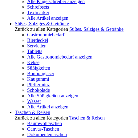
Alle Kugelschreiber anzeigen
Schreibsets
Textmarker
Alle Artikel anzeigen
Süßes, Salziges & Getränke
Zurück zu allen Kategorien
Süßes, Salziges & Getränke
Gastronomiebedarf
Bierdeckel
Servietten
Tabletts
Alle Gastronomiebedarf anzeigen
Kekse
Süßigkeiten
Bonbongläser
Kaugummi
Pfefferminz
Schokolade
Alle Süßigkeiten anzeigen
Wasser
Alle Artikel anzeigen
Taschen & Reisen
Zurück zu allen Kategorien
Taschen & Reisen
Baumwolltaschen
Canvas-Taschen
Dokumententaschen