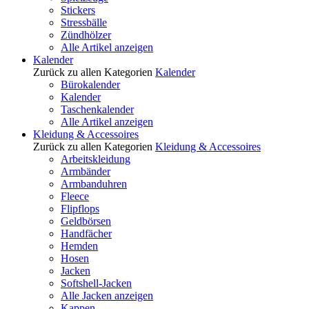
Stickers
Stressbälle
Zündhölzer
Alle Artikel anzeigen
Kalender
Zurück zu allen Kategorien
Kalender
Bürokalender
Kalender
Taschenkalender
Alle Artikel anzeigen
Kleidung & Accessoires
Zurück zu allen Kategorien
Kleidung & Accessoires
Arbeitskleidung
Armbänder
Armbanduhren
Fleece
Flipflops
Geldbörsen
Handfächer
Hemden
Hosen
Jacken
Softshell-Jacken
Alle Jacken anzeigen
Kappen