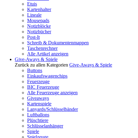
Etuis
Kartenhalter
Lineale
Mousepads
Notizblöcke
Notizbücher
Post-It
Schreib & Dokumentenmappen
Taschenrechner
Alle Artikel anzeigen
Give-Aways & Spiele
Zurück zu allen Kategorien
Give-Aways & Spiele
Buttons
Einkaufswagenchips
Feuerzeuge
BIC Feuerzeuge
Alle Feuerzeuge anzeigen
Giveaways
Kartenspiele
Lanyards/Schlüsselbänder
Luftballons
Plüschtiere
Schlüsselanhänger
Spiele
Spielzeuge