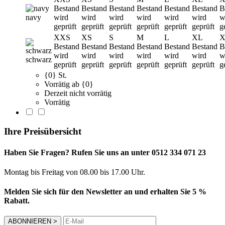
Bestand
Bestand
Bestand
Bestand
Bestand
Bestand
B
navy
wird
wird
wird
wird
wird
wird
w
geprüft
geprüft
geprüft
geprüft
geprüft
geprüft
g
XXS
XS
S
M
L
XL
X
Bestand
Bestand
Bestand
Bestand
Bestand
Bestand
B
wird
wird
wird
wird
wird
wird
w
schwarz
geprüft
geprüft
geprüft
geprüft
geprüft
geprüft
g
{0} St.
Vorrätig ab {0}
Derzeit nicht vorrätig
Vorrätig
Ihre Preisübersicht
Haben Sie Fragen? Rufen Sie uns an unter 0512 334 071 23
Montag bis Freitag von 08.00 bis 17.00 Uhr.
Melden Sie sich für den Newsletter an und erhalten Sie 5 %
Rabatt.
ABONNIEREN
>