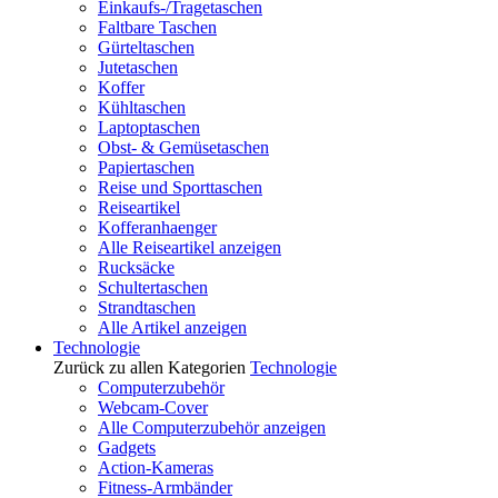
Einkaufs-/Tragetaschen
Faltbare Taschen
Gürteltaschen
Jutetaschen
Koffer
Kühltaschen
Laptoptaschen
Obst- & Gemüsetaschen
Papiertaschen
Reise und Sporttaschen
Reiseartikel
Kofferanhaenger
Alle Reiseartikel anzeigen
Rucksäcke
Schultertaschen
Strandtaschen
Alle Artikel anzeigen
Technologie
Zurück zu allen Kategorien
Technologie
Computerzubehör
Webcam-Cover
Alle Computerzubehör anzeigen
Gadgets
Action-Kameras
Fitness-Armbänder