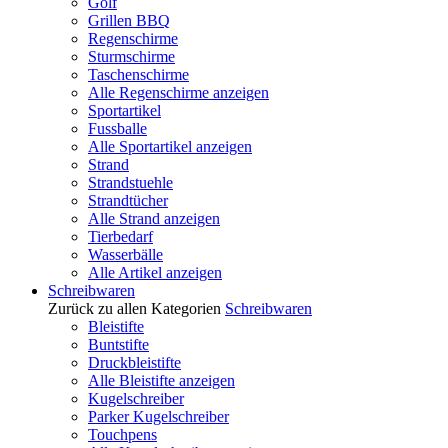
Golf
Grillen BBQ
Regenschirme
Sturmschirme
Taschenschirme
Alle Regenschirme anzeigen
Sportartikel
Fussballe
Alle Sportartikel anzeigen
Strand
Strandstuehle
Strandtücher
Alle Strand anzeigen
Tierbedarf
Wasserbälle
Alle Artikel anzeigen
Schreibwaren
Zurück zu allen Kategorien
Schreibwaren
Bleistifte
Buntstifte
Druckbleistifte
Alle Bleistifte anzeigen
Kugelschreiber
Parker Kugelschreiber
Touchpens