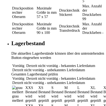
5
Max. Anzahl
Druckposition
Maximale
Drucktechnik
der
rechter
Größe in mm
Stickerei
Druckfarben
Oberarm
57 x 57
99
Druckposition
Maximale
Max. Anzahl
Drucktechnik
rechter
Größe in mm
der
Transferdruck
Oberarm
90 x 100
Druckfarben
-
Lagerbestand
Die aktuellen Lagerbestände können über den untenstehenden
Button eingesehen werden
Vorrätig
Derzeit nicht vorrätig - bekanntes Lieferdatum
Derzeit nicht vorrätig - unbekanntes Lieferdatum
Gesamten Lagerbestand prüfen
Vorrätig
Derzeit nicht vorrätig - bekanntes Lieferdatum
Derzeit nicht vorrätig - unbekanntes Lieferdatum
XXS
XS
S
M
L
XL
X
Bestand
Bestand
Bestand
Bestand
Bestand
Bestand
B
grau
wird
wird
wird
wird
wird
wird
w
melliert
geprüft
geprüft
geprüft
geprüft
geprüft
geprüft
g
XXS
XS
S
M
L
XL
X