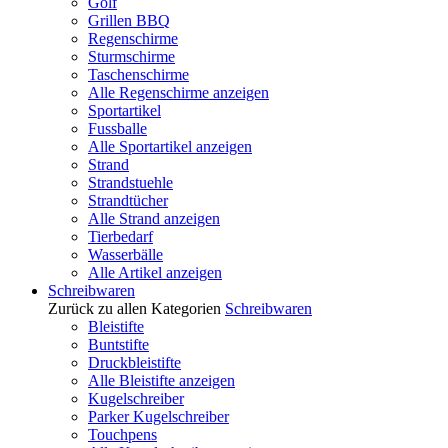
Golf
Grillen BBQ
Regenschirme
Sturmschirme
Taschenschirme
Alle Regenschirme anzeigen
Sportartikel
Fussballe
Alle Sportartikel anzeigen
Strand
Strandstuehle
Strandtücher
Alle Strand anzeigen
Tierbedarf
Wasserbälle
Alle Artikel anzeigen
Schreibwaren
Zurück zu allen Kategorien
Schreibwaren
Bleistifte
Buntstifte
Druckbleistifte
Alle Bleistifte anzeigen
Kugelschreiber
Parker Kugelschreiber
Touchpens