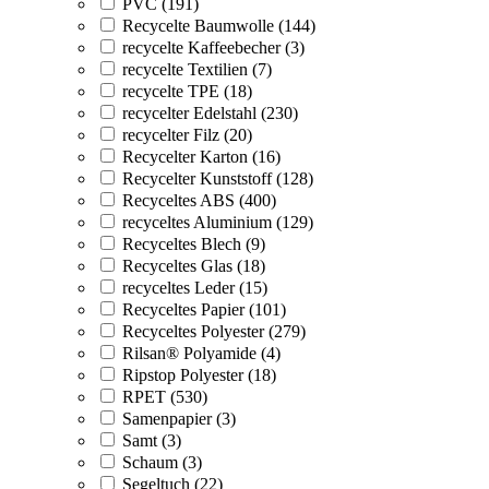
PVC (191)
Recycelte Baumwolle (144)
recycelte Kaffeebecher (3)
recycelte Textilien (7)
recycelte TPE (18)
recycelter Edelstahl (230)
recycelter Filz (20)
Recycelter Karton (16)
Recycelter Kunststoff (128)
Recyceltes ABS (400)
recyceltes Aluminium (129)
Recyceltes Blech (9)
Recyceltes Glas (18)
recyceltes Leder (15)
Recyceltes Papier (101)
Recyceltes Polyester (279)
Rilsan® Polyamide (4)
Ripstop Polyester (18)
RPET (530)
Samenpapier (3)
Samt (3)
Schaum (3)
Segeltuch (22)