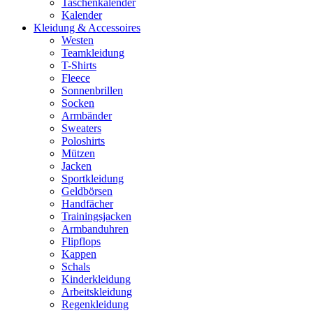
Taschenkalender
Kalender
Kleidung & Accessoires
Westen
Teamkleidung
T-Shirts
Fleece
Sonnenbrillen
Socken
Armbänder
Sweaters
Poloshirts
Mützen
Jacken
Sportkleidung
Geldbörsen
Handfächer
Trainingsjacken
Armbanduhren
Flipflops
Kappen
Schals
Kinderkleidung
Arbeitskleidung
Regenkleidung