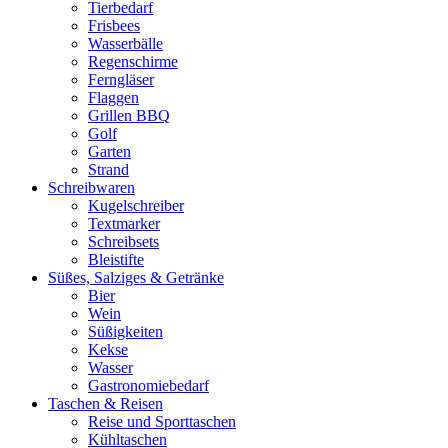
Tierbedarf
Frisbees
Wasserbälle
Regenschirme
Ferngläser
Flaggen
Grillen BBQ
Golf
Garten
Strand
Schreibwaren
Kugelschreiber
Textmarker
Schreibsets
Bleistifte
Süßes, Salziges & Getränke
Bier
Wein
Süßigkeiten
Kekse
Wasser
Gastronomiebedarf
Taschen & Reisen
Reise und Sporttaschen
Kühltaschen