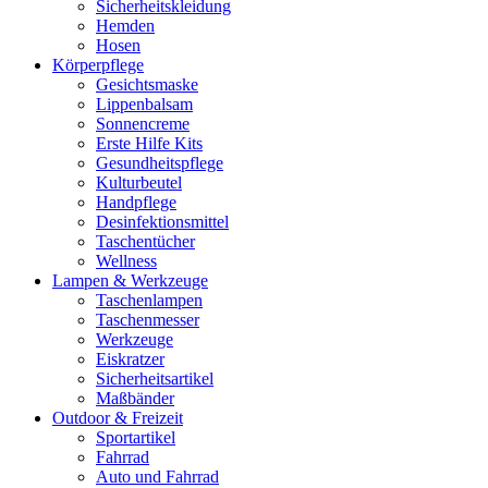
Sicherheitskleidung
Hemden
Hosen
Körperpflege
Gesichtsmaske
Lippenbalsam
Sonnencreme
Erste Hilfe Kits
Gesundheitspflege
Kulturbeutel
Handpflege
Desinfektionsmittel
Taschentücher
Wellness
Lampen & Werkzeuge
Taschenlampen
Taschenmesser
Werkzeuge
Eiskratzer
Sicherheitsartikel
Maßbänder
Outdoor & Freizeit
Sportartikel
Fahrrad
Auto und Fahrrad