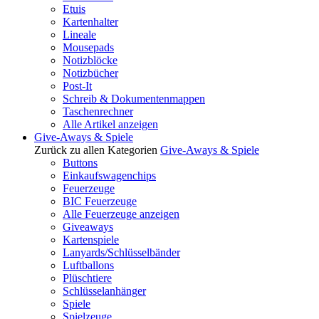
Etuis
Kartenhalter
Lineale
Mousepads
Notizblöcke
Notizbücher
Post-It
Schreib & Dokumentenmappen
Taschenrechner
Alle Artikel anzeigen
Give-Aways & Spiele
Zurück zu allen Kategorien
Give-Aways & Spiele
Buttons
Einkaufswagenchips
Feuerzeuge
BIC Feuerzeuge
Alle Feuerzeuge anzeigen
Giveaways
Kartenspiele
Lanyards/Schlüsselbänder
Luftballons
Plüschtiere
Schlüsselanhänger
Spiele
Spielzeuge