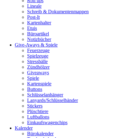
Roll ups
Lineale
Schreib & Dokumentenmappen
Post-It
Kartenhalter
Etuis
Büroartikel
Notizbücher
Give-Aways & Spiele
Feuerzeuge
Spielzeuge
Stressbälle
Zündhölzer
Giveaways
Spiele
Kartenspiele
Buttons
Schlüsselanhänger
Lanyards/Schlüsselbänder
Stickers
Plüschtiere
Luftballons
Einkaufswagenchips
Kalender
Bürokalender