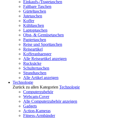
Einkaufs-/Tragetaschen
Faltbare Taschen
Gürteltaschen
Jutetaschen
Koffer
Kühltaschen
Laptoptaschen
Obst- & Gemüsetaschen
Papiertaschen
Reise und Sporttaschen
Reiseartikel
Kofferanhaenger
Alle Reiseartikel anzeigen
Rucksäcke
Schultertaschen
Strandtaschen
Alle Artikel anzeigen
Technologie
Zurück zu allen Kategorien
Technologie
Computerzubehör
Webcam-Cover
Alle Computerzubehör anzeigen
Gadgets
Action-Kameras
Fitness-Armbänder