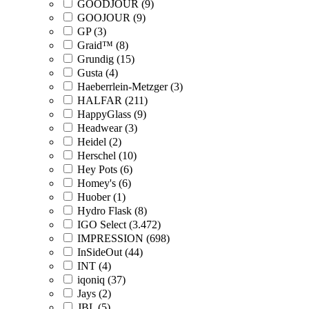
GOODJOUR (9)
GOOJOUR (9)
GP (3)
Graid™ (8)
Grundig (15)
Gusta (4)
Haeberrlein-Metzger (3)
HALFAR (211)
HappyGlass (9)
Headwear (3)
Heidel (2)
Herschel (10)
Hey Pots (6)
Homey's (6)
Huober (1)
Hydro Flask (8)
IGO Select (3.472)
IMPRESSION (698)
InSideOut (44)
INT (4)
iqoniq (37)
Jays (2)
JBL (5)