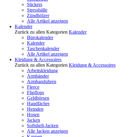
Stickers
Stressbälle
Zündhölzer
Alle Artikel anzeigen
Kalender
Zurück zu allen Kategorien
Kalender
Bürokalender
Kalender
Taschenkalender
Alle Artikel anzeigen
Kleidung & Accessoires
Zurück zu allen Kategorien
Kleidung & Accessoires
Arbeitskleidung
Armbänder
Armbanduhren
Fleece
Flipflops
Geldbörsen
Handfächer
Hemden
Hosen
Jacken
Softshell-Jacken
Alle Jacken anzeigen
Kappen