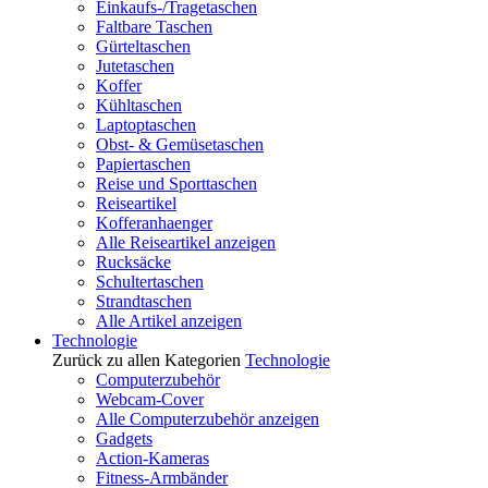
Einkaufs-/Tragetaschen
Faltbare Taschen
Gürteltaschen
Jutetaschen
Koffer
Kühltaschen
Laptoptaschen
Obst- & Gemüsetaschen
Papiertaschen
Reise und Sporttaschen
Reiseartikel
Kofferanhaenger
Alle Reiseartikel anzeigen
Rucksäcke
Schultertaschen
Strandtaschen
Alle Artikel anzeigen
Technologie
Zurück zu allen Kategorien
Technologie
Computerzubehör
Webcam-Cover
Alle Computerzubehör anzeigen
Gadgets
Action-Kameras
Fitness-Armbänder