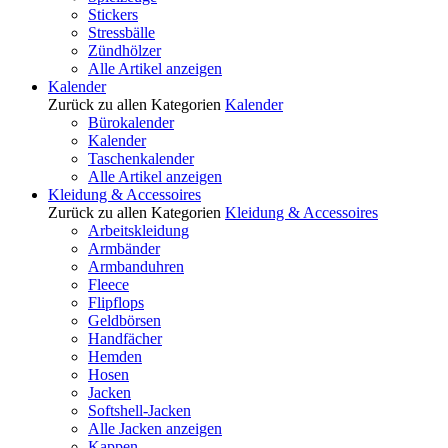
Stickers
Stressbälle
Zündhölzer
Alle Artikel anzeigen
Kalender
Zurück zu allen Kategorien
Kalender
Bürokalender
Kalender
Taschenkalender
Alle Artikel anzeigen
Kleidung & Accessoires
Zurück zu allen Kategorien
Kleidung & Accessoires
Arbeitskleidung
Armbänder
Armbanduhren
Fleece
Flipflops
Geldbörsen
Handfächer
Hemden
Hosen
Jacken
Softshell-Jacken
Alle Jacken anzeigen
Kappen