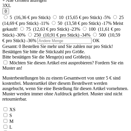
+ Alle Größen anzeigen
3XL
0
5 (16,36 € pro Stück)
10 (15,65 € pro Stück)
-5%
25
(14,69 € pro Stück)
-11%
50 (13,58 € pro Stück)
-17%
Meist
gekauft!
75 (12,63 € pro Stück)
-23%
100 (11,61 € pro
Stück)
-30%
250 (10,91 € pro Stück)
-34%
500 (10,59
€ pro Stück)
-36%
OK
Gesamt:
0
Bestellen Sie
mehr und Sie zahlen nur
pro Stück!
Bestätigen Sie bitte die Stückzahl pro Größe.
Bitte bestätigen Sie die Menge(n) und Größe(n).
Möchten Sie diesen Artikel erst ausprobieren? Fordern Sie ein
Muster an!
Musterbestellungen bis zu einem Gesamtwert von unter 5 € sind
kostenfrei. Musterartikel über diesem Bestellwert werden
ausgebucht, wenn Sie eine Bestellung für diesen Artikel vornehmen.
Muster werden immer ohne Aufdruck geliefert. Muster sind nicht
retournierbar.
XS
S
M
L