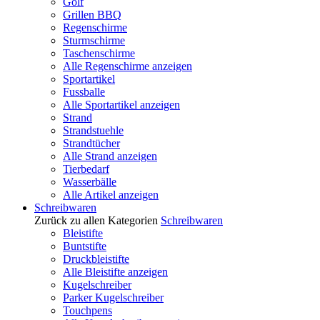
Golf
Grillen BBQ
Regenschirme
Sturmschirme
Taschenschirme
Alle Regenschirme anzeigen
Sportartikel
Fussballe
Alle Sportartikel anzeigen
Strand
Strandstuehle
Strandtücher
Alle Strand anzeigen
Tierbedarf
Wasserbälle
Alle Artikel anzeigen
Schreibwaren
Zurück zu allen Kategorien
Schreibwaren
Bleistifte
Buntstifte
Druckbleistifte
Alle Bleistifte anzeigen
Kugelschreiber
Parker Kugelschreiber
Touchpens