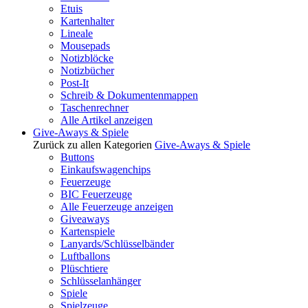
Etuis
Kartenhalter
Lineale
Mousepads
Notizblöcke
Notizbücher
Post-It
Schreib & Dokumentenmappen
Taschenrechner
Alle Artikel anzeigen
Give-Aways & Spiele
Zurück zu allen Kategorien
Give-Aways & Spiele
Buttons
Einkaufswagenchips
Feuerzeuge
BIC Feuerzeuge
Alle Feuerzeuge anzeigen
Giveaways
Kartenspiele
Lanyards/Schlüsselbänder
Luftballons
Plüschtiere
Schlüsselanhänger
Spiele
Spielzeuge