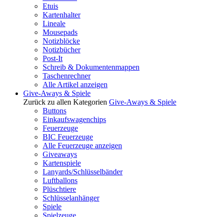
Etuis
Kartenhalter
Lineale
Mousepads
Notizblöcke
Notizbücher
Post-It
Schreib & Dokumentenmappen
Taschenrechner
Alle Artikel anzeigen
Give-Aways & Spiele
Zurück zu allen Kategorien
Give-Aways & Spiele
Buttons
Einkaufswagenchips
Feuerzeuge
BIC Feuerzeuge
Alle Feuerzeuge anzeigen
Giveaways
Kartenspiele
Lanyards/Schlüsselbänder
Luftballons
Plüschtiere
Schlüsselanhänger
Spiele
Spielzeuge