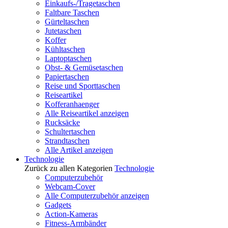
Einkaufs-/Tragetaschen
Faltbare Taschen
Gürteltaschen
Jutetaschen
Koffer
Kühltaschen
Laptoptaschen
Obst- & Gemüsetaschen
Papiertaschen
Reise und Sporttaschen
Reiseartikel
Kofferanhaenger
Alle Reiseartikel anzeigen
Rucksäcke
Schultertaschen
Strandtaschen
Alle Artikel anzeigen
Technologie
Zurück zu allen Kategorien
Technologie
Computerzubehör
Webcam-Cover
Alle Computerzubehör anzeigen
Gadgets
Action-Kameras
Fitness-Armbänder