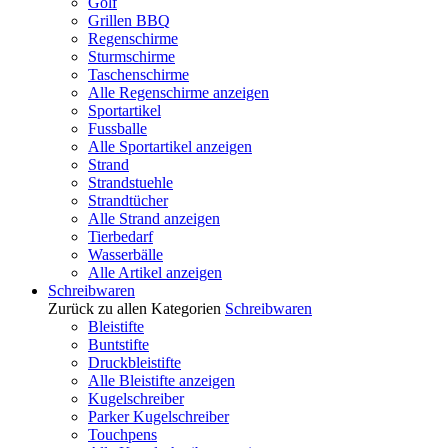
Golf
Grillen BBQ
Regenschirme
Sturmschirme
Taschenschirme
Alle Regenschirme anzeigen
Sportartikel
Fussballe
Alle Sportartikel anzeigen
Strand
Strandstuehle
Strandtücher
Alle Strand anzeigen
Tierbedarf
Wasserbälle
Alle Artikel anzeigen
Schreibwaren
Zurück zu allen Kategorien
Schreibwaren
Bleistifte
Buntstifte
Druckbleistifte
Alle Bleistifte anzeigen
Kugelschreiber
Parker Kugelschreiber
Touchpens