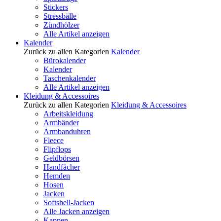
Stickers
Stressbälle
Zündhölzer
Alle Artikel anzeigen
Kalender
Zurück zu allen Kategorien
Kalender
Bürokalender
Kalender
Taschenkalender
Alle Artikel anzeigen
Kleidung & Accessoires
Zurück zu allen Kategorien
Kleidung & Accessoires
Arbeitskleidung
Armbänder
Armbanduhren
Fleece
Flipflops
Geldbörsen
Handfächer
Hemden
Hosen
Jacken
Softshell-Jacken
Alle Jacken anzeigen
Kappen