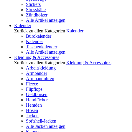
Stickers
Stressbälle
Zündhölzer
Alle Artikel anzeigen
Kalender
Zurück zu allen Kategorien
Kalender
Bürokalender
Kalender
Taschenkalender
Alle Artikel anzeigen
Kleidung & Accessoires
Zurück zu allen Kategorien
Kleidung & Accessoires
Arbeitskleidung
Armbänder
Armbanduhren
Fleece
Flipflops
Geldbörsen
Handfächer
Hemden
Hosen
Jacken
Softshell-Jacken
Alle Jacken anzeigen
Kappen