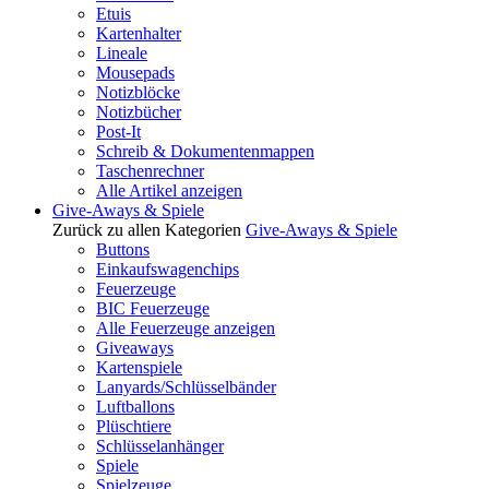
Etuis
Kartenhalter
Lineale
Mousepads
Notizblöcke
Notizbücher
Post-It
Schreib & Dokumentenmappen
Taschenrechner
Alle Artikel anzeigen
Give-Aways & Spiele
Zurück zu allen Kategorien
Give-Aways & Spiele
Buttons
Einkaufswagenchips
Feuerzeuge
BIC Feuerzeuge
Alle Feuerzeuge anzeigen
Giveaways
Kartenspiele
Lanyards/Schlüsselbänder
Luftballons
Plüschtiere
Schlüsselanhänger
Spiele
Spielzeuge