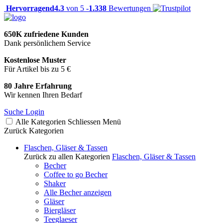
Hervorragend
4.3
von 5 -
1.338
Bewertungen
650K zufriedene Kunden
Dank persönlichem Service
Kostenlose Muster
Für Artikel bis zu 5 €
80 Jahre Erfahrung
Wir kennen Ihren Bedarf
Suche
Login
Alle Kategorien
Schliessen
Menü
Zurück
Kategorien
Flaschen, Gläser & Tassen
Zurück zu allen Kategorien
Flaschen, Gläser & Tassen
Becher
Coffee to go Becher
Shaker
Alle Becher anzeigen
Gläser
Biergläser
Teeglaeser