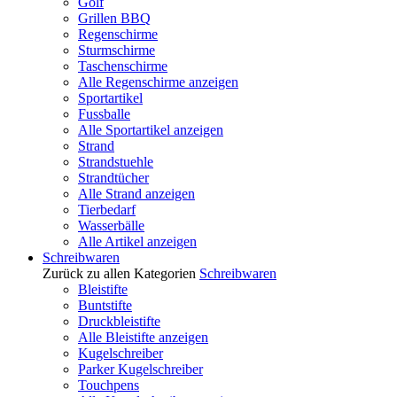
Golf
Grillen BBQ
Regenschirme
Sturmschirme
Taschenschirme
Alle Regenschirme anzeigen
Sportartikel
Fussballe
Alle Sportartikel anzeigen
Strand
Strandstuehle
Strandtücher
Alle Strand anzeigen
Tierbedarf
Wasserbälle
Alle Artikel anzeigen
Schreibwaren
Zurück zu allen Kategorien
Schreibwaren
Bleistifte
Buntstifte
Druckbleistifte
Alle Bleistifte anzeigen
Kugelschreiber
Parker Kugelschreiber
Touchpens