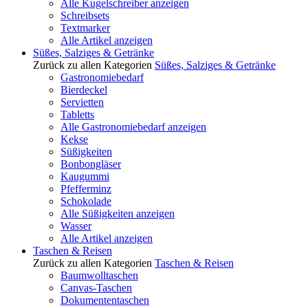
Alle Kugelschreiber anzeigen
Schreibsets
Textmarker
Alle Artikel anzeigen
Süßes, Salziges & Getränke
Zurück zu allen Kategorien
Süßes, Salziges & Getränke
Gastronomiebedarf
Bierdeckel
Servietten
Tabletts
Alle Gastronomiebedarf anzeigen
Kekse
Süßigkeiten
Bonbongläser
Kaugummi
Pfefferminz
Schokolade
Alle Süßigkeiten anzeigen
Wasser
Alle Artikel anzeigen
Taschen & Reisen
Zurück zu allen Kategorien
Taschen & Reisen
Baumwolltaschen
Canvas-Taschen
Dokumententaschen