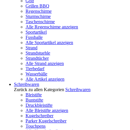
Golf
Grillen BBQ
Regenschirme
Sturmschirme
Taschenschirme
Alle Regenschirme anzeigen
Sportartikel
Fussballe
Alle Sportartikel anzeigen
Strand
Strandstuehle
Strandtücher
Alle Strand anzeigen
Tierbedarf
Wasserbälle
Alle Artikel anzeigen
Schreibwaren
Zurück zu allen Kategorien
Schreibwaren
Bleistifte
Buntstifte
Druckbleistifte
Alle Bleistifte anzeigen
Kugelschreiber
Parker Kugelschreiber
Touchpens