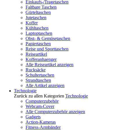
Einkaufs-/Tragetaschen
Faltbare Taschen
Gürteltaschen
Jutetaschen
Koffer
Kühltaschen
Laptoptaschen
Obst- & Gemüsetaschen
Papiertaschen
Reise und Sporttaschen
Reiseartikel
Kofferanhaenger
Alle Reiseartikel anzeigen
Rucksäcke
Schultertaschen
Strandtaschen
Alle Artikel anzeigen
Technologie
Zurück zu allen Kategorien
Technologie
Computerzubehör
Webcam-Cover
Alle Computerzubehör anzeigen
Gadgets
Action-Kameras
Fitness-Armbänder