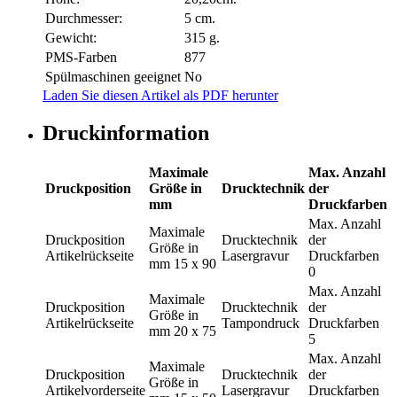
Durchmesser:
5 cm.
Gewicht:
315 g.
PMS-Farben
877
Spülmaschinen geeignet
No
Laden Sie diesen Artikel als PDF herunter
Druckinformation
Maximale
Max. Anzahl
Druckposition
Größe in
Drucktechnik
der
mm
Druckfarben
Max. Anzahl
Maximale
Druckposition
Drucktechnik
der
Größe in
Artikelrückseite
Lasergravur
Druckfarben
mm
15 x 90
0
Max. Anzahl
Maximale
Druckposition
Drucktechnik
der
Größe in
Artikelrückseite
Tampondruck
Druckfarben
mm
20 x 75
5
Max. Anzahl
Maximale
Druckposition
Drucktechnik
der
Größe in
Artikelvorderseite
Lasergravur
Druckfarben