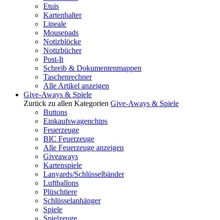
Etuis
Kartenhalter
Lineale
Mousepads
Notizblöcke
Notizbücher
Post-It
Schreib & Dokumentenmappen
Taschenrechner
Alle Artikel anzeigen
Give-Aways & Spiele
Zurück zu allen Kategorien
Give-Aways & Spiele
Buttons
Einkaufswagenchips
Feuerzeuge
BIC Feuerzeuge
Alle Feuerzeuge anzeigen
Giveaways
Kartenspiele
Lanyards/Schlüsselbänder
Luftballons
Plüschtiere
Schlüsselanhänger
Spiele
Spielzeuge