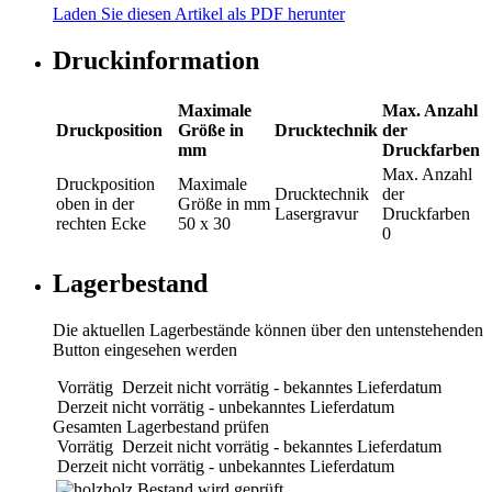
Laden Sie diesen Artikel als PDF herunter
Druckinformation
Maximale
Max. Anzahl
Druckposition
Größe in
Drucktechnik
der
mm
Druckfarben
Max. Anzahl
Druckposition
Maximale
Drucktechnik
der
oben in der
Größe in mm
Lasergravur
Druckfarben
rechten Ecke
50 x 30
0
Lagerbestand
Die aktuellen Lagerbestände können über den untenstehenden
Button eingesehen werden
Vorrätig
Derzeit nicht vorrätig - bekanntes Lieferdatum
Derzeit nicht vorrätig - unbekanntes Lieferdatum
Gesamten Lagerbestand prüfen
Vorrätig
Derzeit nicht vorrätig - bekanntes Lieferdatum
Derzeit nicht vorrätig - unbekanntes Lieferdatum
holz
Bestand wird geprüft