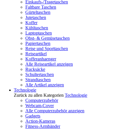
Einkaufs-/Tragetaschen
Faltbare Taschen
Gürteltaschen
Jutetaschen
Koffer
Kühltaschen
Laptoptaschen
Obst- & Gemüsetaschen
Papiertaschen
Reise und Sporttaschen
Reiseartikel
Kofferanhaenger
Alle Reiseartikel anzeigen
Rucksäcke
Schultertaschen
Strandtaschen
Alle Artikel anzeigen
Technologie
Zurück zu allen Kategorien
Technologie
Computerzubehör
Webcam-Cover
Alle Computerzubehör anzeigen
Gadgets
Action-Kameras
Fitness-Armbänder