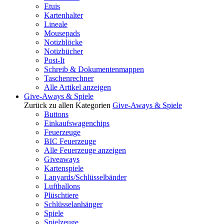
Etuis
Kartenhalter
Lineale
Mousepads
Notizblöcke
Notizbücher
Post-It
Schreib & Dokumentenmappen
Taschenrechner
Alle Artikel anzeigen
Give-Aways & Spiele
Zurück zu allen Kategorien
Give-Aways & Spiele
Buttons
Einkaufswagenchips
Feuerzeuge
BIC Feuerzeuge
Alle Feuerzeuge anzeigen
Giveaways
Kartenspiele
Lanyards/Schlüsselbänder
Luftballons
Plüschtiere
Schlüsselanhänger
Spiele
Spielzeuge