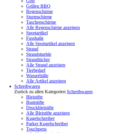
Golf
Grillen BBQ
Regenschirme
Sturmschirme
Taschenschirme
Alle Regenschirme anzeigen
Sportartikel
Fussballe
Alle Sportartikel anzeigen
Strand
Strandstuehle
Strandtücher
Alle Strand anzeigen
Tierbedarf
Wasserbälle
Alle Artikel anzeigen
Schreibwaren
Zurück zu allen Kategorien
Schreibwaren
Bleistifte
Buntstifte
Druckbleistifte
Alle Bleistifte anzeigen
Kugelschreiber
Parker Kugelschreiber
Touchpens