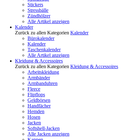
Stickers
Stressbälle
Zündhölzer
Alle Artikel anzeigen
Kalender
Zurück zu allen Kategorien
Kalender
Bürokalender
Kalender
Taschenkalender
Alle Artikel anzeigen
Kleidung & Accessoires
Zurück zu allen Kategorien
Kleidung & Accessoires
Arbeitskleidung
Armbänder
Armbanduhren
Fleece
Flipflops
Geldbörsen
Handfächer
Hemden
Hosen
Jacken
Softshell-Jacken
Alle Jacken anzeigen
Kappen