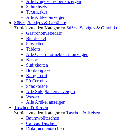
Alle Kugelschreiber anzeigen
Schreibsets
Textmarker
Alle Artikel anzeigen
Süßes, Salziges & Getränke
Zurück zu allen Kategorien
Süßes, Salziges & Getränke
Gastronomiebedarf
Bierdeckel
Servietten
Tabletts
Alle Gastronomiebedarf anzeigen
Kekse
Süßigkeiten
Bonbongläser
Kaugummi
Pfefferminz
Schokolade
Alle Süßigkeiten anzeigen
Wasser
Alle Artikel anzeigen
Taschen & Reisen
Zurück zu allen Kategorien
Taschen & Reisen
Baumwolltaschen
Canvas-Taschen
Dokumententaschen