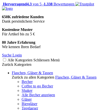
Hervorragend
4.3
von 5 -
1.338
Bewertungen
650K zufriedene Kunden
Dank persönlichem Service
Kostenlose Muster
Für Artikel bis zu 5 €
80 Jahre Erfahrung
Wir kennen Ihren Bedarf
Suche
Login
Alle Kategorien
Schliessen
Menü
Zurück
Kategorien
Flaschen, Gläser & Tassen
Zurück zu allen Kategorien
Flaschen, Gläser & Tassen
Becher
Coffee to go Becher
Shaker
Alle Becher anzeigen
Gläser
Biergläser
Teeglaeser