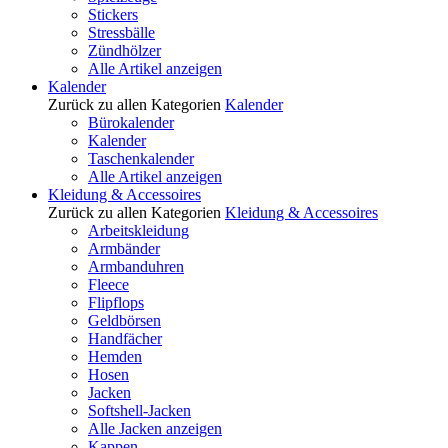
Stickers
Stressbälle
Zündhölzer
Alle Artikel anzeigen
Kalender
Zurück zu allen Kategorien
Kalender
Bürokalender
Kalender
Taschenkalender
Alle Artikel anzeigen
Kleidung & Accessoires
Zurück zu allen Kategorien
Kleidung & Accessoires
Arbeitskleidung
Armbänder
Armbanduhren
Fleece
Flipflops
Geldbörsen
Handfächer
Hemden
Hosen
Jacken
Softshell-Jacken
Alle Jacken anzeigen
Kappen