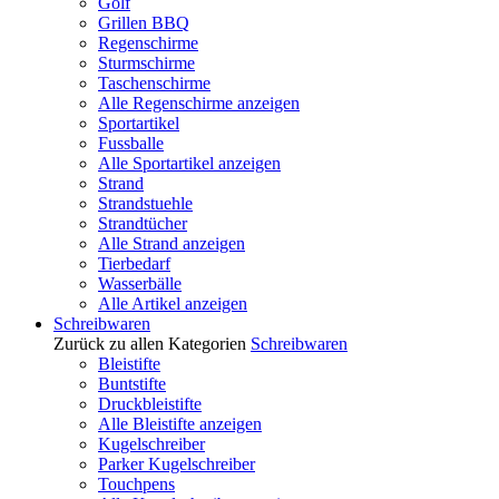
Golf
Grillen BBQ
Regenschirme
Sturmschirme
Taschenschirme
Alle Regenschirme anzeigen
Sportartikel
Fussballe
Alle Sportartikel anzeigen
Strand
Strandstuehle
Strandtücher
Alle Strand anzeigen
Tierbedarf
Wasserbälle
Alle Artikel anzeigen
Schreibwaren
Zurück zu allen Kategorien
Schreibwaren
Bleistifte
Buntstifte
Druckbleistifte
Alle Bleistifte anzeigen
Kugelschreiber
Parker Kugelschreiber
Touchpens