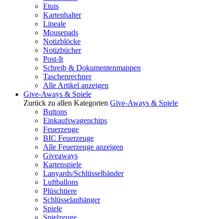
Etuis
Kartenhalter
Lineale
Mousepads
Notizblöcke
Notizbücher
Post-It
Schreib & Dokumentenmappen
Taschenrechner
Alle Artikel anzeigen
Give-Aways & Spiele
Zurück zu allen Kategorien
Give-Aways & Spiele
Buttons
Einkaufswagenchips
Feuerzeuge
BIC Feuerzeuge
Alle Feuerzeuge anzeigen
Giveaways
Kartenspiele
Lanyards/Schlüsselbänder
Luftballons
Plüschtiere
Schlüsselanhänger
Spiele
Spielzeuge