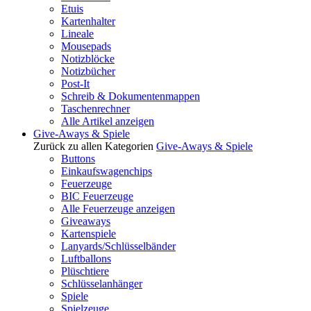
Etuis
Kartenhalter
Lineale
Mousepads
Notizblöcke
Notizbücher
Post-It
Schreib & Dokumentenmappen
Taschenrechner
Alle Artikel anzeigen
Give-Aways & Spiele
Zurück zu allen Kategorien
Give-Aways & Spiele
Buttons
Einkaufswagenchips
Feuerzeuge
BIC Feuerzeuge
Alle Feuerzeuge anzeigen
Giveaways
Kartenspiele
Lanyards/Schlüsselbänder
Luftballons
Plüschtiere
Schlüsselanhänger
Spiele
Spielzeuge