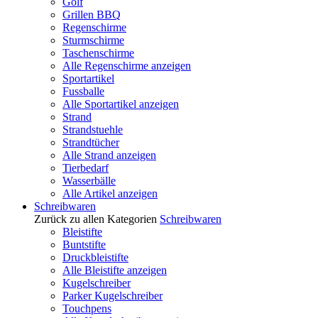
Golf
Grillen BBQ
Regenschirme
Sturmschirme
Taschenschirme
Alle Regenschirme anzeigen
Sportartikel
Fussballe
Alle Sportartikel anzeigen
Strand
Strandstuehle
Strandtücher
Alle Strand anzeigen
Tierbedarf
Wasserbälle
Alle Artikel anzeigen
Schreibwaren
Zurück zu allen Kategorien
Schreibwaren
Bleistifte
Buntstifte
Druckbleistifte
Alle Bleistifte anzeigen
Kugelschreiber
Parker Kugelschreiber
Touchpens