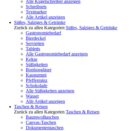
Alle Kugelschreiber anzeigen
Schreibsets
Textmarker
Alle Artikel anzeigen
Süßes, Salziges & Getränke
Zurück zu allen Kategorien
Süßes, Salziges & Getränke
Gastronomiebedarf
Bierdeckel
Servietten
Tabletts
Alle Gastronomiebedarf anzeigen
Kekse
Süßigkeiten
Bonbongläser
Kaugummi
Pfefferminz
Schokolade
Alle Süßigkeiten anzeigen
Wasser
Alle Artikel anzeigen
Taschen & Reisen
Zurück zu allen Kategorien
Taschen & Reisen
Baumwolltaschen
Canvas-Taschen
Dokumententaschen