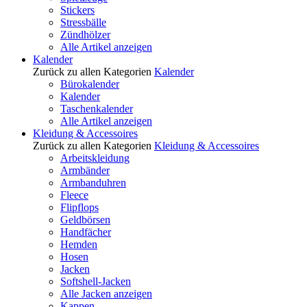
Stickers
Stressbälle
Zündhölzer
Alle Artikel anzeigen
Kalender
Zurück zu allen Kategorien
Kalender
Bürokalender
Kalender
Taschenkalender
Alle Artikel anzeigen
Kleidung & Accessoires
Zurück zu allen Kategorien
Kleidung & Accessoires
Arbeitskleidung
Armbänder
Armbanduhren
Fleece
Flipflops
Geldbörsen
Handfächer
Hemden
Hosen
Jacken
Softshell-Jacken
Alle Jacken anzeigen
Kappen