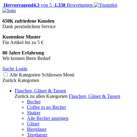
Hervorragend
4.3
von 5 -
1.338
Bewertungen
650K zufriedene Kunden
Dank persönlichem Service
Kostenlose Muster
Für Artikel bis zu 5 €
80 Jahre Erfahrung
Wir kennen Ihren Bedarf
Suche
Login
Alle Kategorien
Schliessen
Menü
Zurück
Kategorien
Flaschen, Gläser & Tassen
Zurück zu allen Kategorien
Flaschen, Gläser & Tassen
Becher
Coffee to go Becher
Shaker
Alle Becher anzeigen
Gläser
Biergläser
Teeglaeser