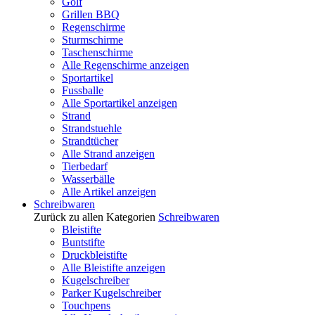
Golf
Grillen BBQ
Regenschirme
Sturmschirme
Taschenschirme
Alle Regenschirme anzeigen
Sportartikel
Fussballe
Alle Sportartikel anzeigen
Strand
Strandstuehle
Strandtücher
Alle Strand anzeigen
Tierbedarf
Wasserbälle
Alle Artikel anzeigen
Schreibwaren
Zurück zu allen Kategorien
Schreibwaren
Bleistifte
Buntstifte
Druckbleistifte
Alle Bleistifte anzeigen
Kugelschreiber
Parker Kugelschreiber
Touchpens