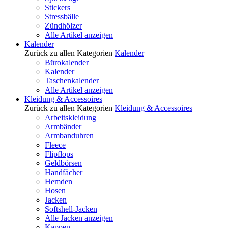
Stickers
Stressbälle
Zündhölzer
Alle Artikel anzeigen
Kalender
Zurück zu allen Kategorien
Kalender
Bürokalender
Kalender
Taschenkalender
Alle Artikel anzeigen
Kleidung & Accessoires
Zurück zu allen Kategorien
Kleidung & Accessoires
Arbeitskleidung
Armbänder
Armbanduhren
Fleece
Flipflops
Geldbörsen
Handfächer
Hemden
Hosen
Jacken
Softshell-Jacken
Alle Jacken anzeigen
Kappen