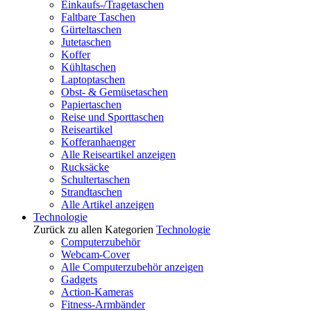
Einkaufs-/Tragetaschen
Faltbare Taschen
Gürteltaschen
Jutetaschen
Koffer
Kühltaschen
Laptoptaschen
Obst- & Gemüsetaschen
Papiertaschen
Reise und Sporttaschen
Reiseartikel
Kofferanhaenger
Alle Reiseartikel anzeigen
Rucksäcke
Schultertaschen
Strandtaschen
Alle Artikel anzeigen
Technologie
Zurück zu allen Kategorien
Technologie
Computerzubehör
Webcam-Cover
Alle Computerzubehör anzeigen
Gadgets
Action-Kameras
Fitness-Armbänder