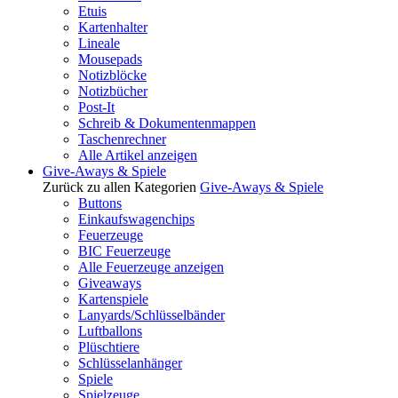
Etuis
Kartenhalter
Lineale
Mousepads
Notizblöcke
Notizbücher
Post-It
Schreib & Dokumentenmappen
Taschenrechner
Alle Artikel anzeigen
Give-Aways & Spiele
Zurück zu allen Kategorien
Give-Aways & Spiele
Buttons
Einkaufswagenchips
Feuerzeuge
BIC Feuerzeuge
Alle Feuerzeuge anzeigen
Giveaways
Kartenspiele
Lanyards/Schlüsselbänder
Luftballons
Plüschtiere
Schlüsselanhänger
Spiele
Spielzeuge