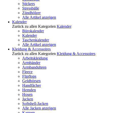
Stickers
Stressbälle
Zündhölzer
Alle Artikel anzeigen
Kalender
Zurück zu allen Kategorien
Kalender
Bürokalender
Kalender
Taschenkalender
Alle Artikel anzeigen
Kleidung & Accessoires
Zurück zu allen Kategorien
Kleidung & Accessoires
Arbeitskleidung
Armbänder
Armbanduhren
Fleece
Flipflops
Geldbörsen
Handfächer
Hemden
Hosen
Jacken
Softshell-Jacken
Alle Jacken anzeigen
Kappen