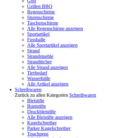
Golf
Grillen BBQ
Regenschirme
Sturmschirme
Taschenschirme
Alle Regenschirme anzeigen
Sportartikel
Fussballe
Alle Sportartikel anzeigen
Strand
Strandstuehle
Strandtücher
Alle Strand anzeigen
Tierbedarf
Wasserbälle
Alle Artikel anzeigen
Schreibwaren
Zurück zu allen Kategorien
Schreibwaren
Bleistifte
Buntstifte
Druckbleistifte
Alle Bleistifte anzeigen
Kugelschreiber
Parker Kugelschreiber
Touchpens