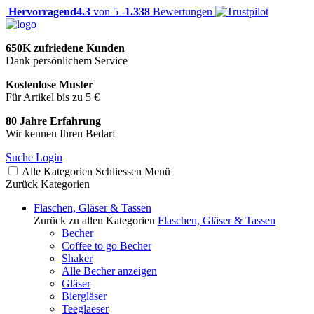
Hervorragend
4.3
von 5 -
1.338
Bewertungen
650K zufriedene Kunden
Dank persönlichem Service
Kostenlose Muster
Für Artikel bis zu 5 €
80 Jahre Erfahrung
Wir kennen Ihren Bedarf
Suche
Login
Alle Kategorien
Schliessen
Menü
Zurück
Kategorien
Flaschen, Gläser & Tassen
Zurück zu allen Kategorien
Flaschen, Gläser & Tassen
Becher
Coffee to go Becher
Shaker
Alle Becher anzeigen
Gläser
Biergläser
Teeglaeser