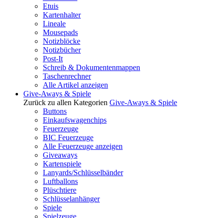
Etuis
Kartenhalter
Lineale
Mousepads
Notizblöcke
Notizbücher
Post-It
Schreib & Dokumentenmappen
Taschenrechner
Alle Artikel anzeigen
Give-Aways & Spiele
Zurück zu allen Kategorien
Give-Aways & Spiele
Buttons
Einkaufswagenchips
Feuerzeuge
BIC Feuerzeuge
Alle Feuerzeuge anzeigen
Giveaways
Kartenspiele
Lanyards/Schlüsselbänder
Luftballons
Plüschtiere
Schlüsselanhänger
Spiele
Spielzeuge