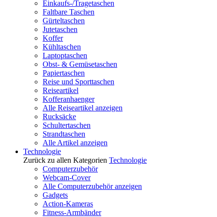
Einkaufs-/Tragetaschen
Faltbare Taschen
Gürteltaschen
Jutetaschen
Koffer
Kühltaschen
Laptoptaschen
Obst- & Gemüsetaschen
Papiertaschen
Reise und Sporttaschen
Reiseartikel
Kofferanhaenger
Alle Reiseartikel anzeigen
Rucksäcke
Schultertaschen
Strandtaschen
Alle Artikel anzeigen
Technologie
Zurück zu allen Kategorien
Technologie
Computerzubehör
Webcam-Cover
Alle Computerzubehör anzeigen
Gadgets
Action-Kameras
Fitness-Armbänder