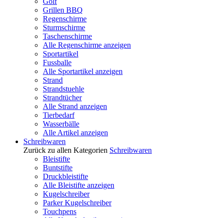
Golf
Grillen BBQ
Regenschirme
Sturmschirme
Taschenschirme
Alle Regenschirme anzeigen
Sportartikel
Fussballe
Alle Sportartikel anzeigen
Strand
Strandstuehle
Strandtücher
Alle Strand anzeigen
Tierbedarf
Wasserbälle
Alle Artikel anzeigen
Schreibwaren
Zurück zu allen Kategorien
Schreibwaren
Bleistifte
Buntstifte
Druckbleistifte
Alle Bleistifte anzeigen
Kugelschreiber
Parker Kugelschreiber
Touchpens