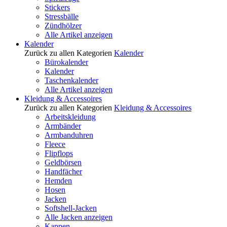
Stickers
Stressbälle
Zündhölzer
Alle Artikel anzeigen
Kalender
Zurück zu allen Kategorien
Kalender
Bürokalender
Kalender
Taschenkalender
Alle Artikel anzeigen
Kleidung & Accessoires
Zurück zu allen Kategorien
Kleidung & Accessoires
Arbeitskleidung
Armbänder
Armbanduhren
Fleece
Flipflops
Geldbörsen
Handfächer
Hemden
Hosen
Jacken
Softshell-Jacken
Alle Jacken anzeigen
Kappen