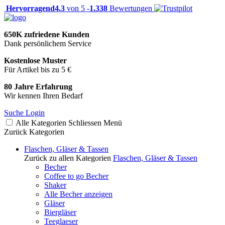
Hervorragend
4.3
von 5 -
1.338
Bewertungen
650K zufriedene Kunden
Dank persönlichem Service
Kostenlose Muster
Für Artikel bis zu 5 €
80 Jahre Erfahrung
Wir kennen Ihren Bedarf
Suche
Login
Alle Kategorien
Schliessen
Menü
Zurück
Kategorien
Flaschen, Gläser & Tassen
Zurück zu allen Kategorien
Flaschen, Gläser & Tassen
Becher
Coffee to go Becher
Shaker
Alle Becher anzeigen
Gläser
Biergläser
Teeglaeser