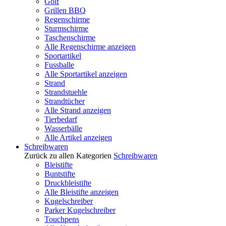
Golf
Grillen BBQ
Regenschirme
Sturmschirme
Taschenschirme
Alle Regenschirme anzeigen
Sportartikel
Fussballe
Alle Sportartikel anzeigen
Strand
Strandstuehle
Strandtücher
Alle Strand anzeigen
Tierbedarf
Wasserbälle
Alle Artikel anzeigen
Schreibwaren
Zurück zu allen Kategorien
Schreibwaren
Bleistifte
Buntstifte
Druckbleistifte
Alle Bleistifte anzeigen
Kugelschreiber
Parker Kugelschreiber
Touchpens