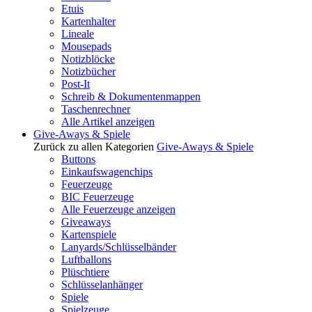
Etuis
Kartenhalter
Lineale
Mousepads
Notizblöcke
Notizbücher
Post-It
Schreib & Dokumentenmappen
Taschenrechner
Alle Artikel anzeigen
Give-Aways & Spiele
Zurück zu allen Kategorien
Give-Aways & Spiele
Buttons
Einkaufswagenchips
Feuerzeuge
BIC Feuerzeuge
Alle Feuerzeuge anzeigen
Giveaways
Kartenspiele
Lanyards/Schlüsselbänder
Luftballons
Plüschtiere
Schlüsselanhänger
Spiele
Spielzeuge