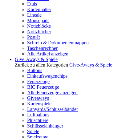
Etuis
Kartenhalter
Lineale
Mousepads
Notizblöcke
Notizbücher
Post-It
Schreib & Dokumentenmappen
Taschenrechner
Alle Artikel anzeigen
Give-Aways & Spiele
Zurück zu allen Kategorien
Give-Aways & Spiele
Buttons
Einkaufswagenchips
Feuerzeuge
BIC Feuerzeuge
Alle Feuerzeuge anzeigen
Giveaways
Kartenspiele
Lanyards/Schlüsselbänder
Luftballons
Plüschtiere
Schlüsselanhänger
Spiele
Spielzeuge