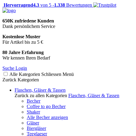
Hervorragend
4.3
von 5 -
1.338
Bewertungen
650K zufriedene Kunden
Dank persönlichem Service
Kostenlose Muster
Für Artikel bis zu 5 €
80 Jahre Erfahrung
Wir kennen Ihren Bedarf
Suche
Login
Alle Kategorien
Schliessen
Menü
Zurück
Kategorien
Flaschen, Gläser & Tassen
Zurück zu allen Kategorien
Flaschen, Gläser & Tassen
Becher
Coffee to go Becher
Shaker
Alle Becher anzeigen
Gläser
Biergläser
Teeglaeser