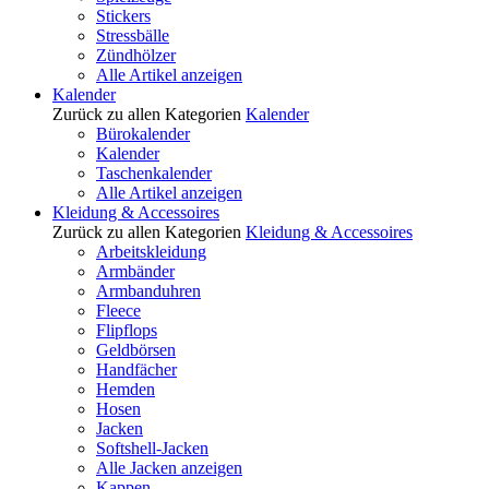
Stickers
Stressbälle
Zündhölzer
Alle Artikel anzeigen
Kalender
Zurück zu allen Kategorien
Kalender
Bürokalender
Kalender
Taschenkalender
Alle Artikel anzeigen
Kleidung & Accessoires
Zurück zu allen Kategorien
Kleidung & Accessoires
Arbeitskleidung
Armbänder
Armbanduhren
Fleece
Flipflops
Geldbörsen
Handfächer
Hemden
Hosen
Jacken
Softshell-Jacken
Alle Jacken anzeigen
Kappen