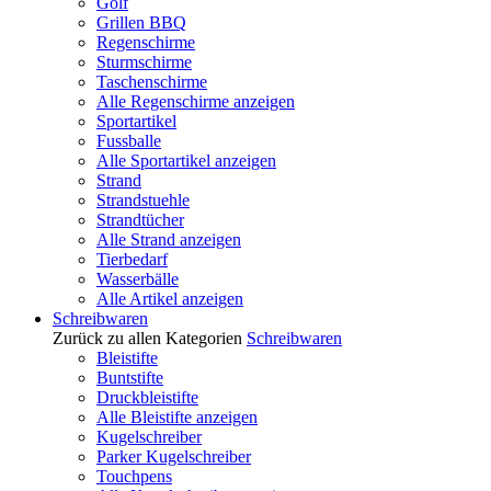
Golf
Grillen BBQ
Regenschirme
Sturmschirme
Taschenschirme
Alle Regenschirme anzeigen
Sportartikel
Fussballe
Alle Sportartikel anzeigen
Strand
Strandstuehle
Strandtücher
Alle Strand anzeigen
Tierbedarf
Wasserbälle
Alle Artikel anzeigen
Schreibwaren
Zurück zu allen Kategorien
Schreibwaren
Bleistifte
Buntstifte
Druckbleistifte
Alle Bleistifte anzeigen
Kugelschreiber
Parker Kugelschreiber
Touchpens