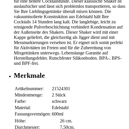
für eine heitere Cocktailstunde. Dieser klassische Shaker ist
auslaufsicher und lässt sich problemlos transportieren, so dass
Sie Ihre Lieblingsgetränke überall mixen können. Die
vakuumisolierte Konstruktion aus Edelstahl hält Ihre
Cocktails 14 Stunden lang kalt. Die langlebige, leicht zu
reinigende Pulverbeschichtung verhindert Kondensation auf
der Außenseite des Shakers. Dieser Shaker wird mit einer
Kappe geliefert, die gleichzeitig als Jigger dient und mit
Messmarkierungen versehen ist. Er eignet sich somit perfekt
für Aktivitäten im Freien und für die Zubereitung von
Mixgetränken unterwegs. Lebenslange Garantie auf
Herstellungsfehler. Rutschfester Silikonboden. BPA-, BPS-
und BPF-frei.
Merkmale
Artikelnummer:
21524301
Mindestmenge:
2 Stück
Farbe:
schwarz
Material:
Edelstahl
Fassungsvermögen:
600ml
Höhe:
26 cm.
Durchmesser:
7,50cm.