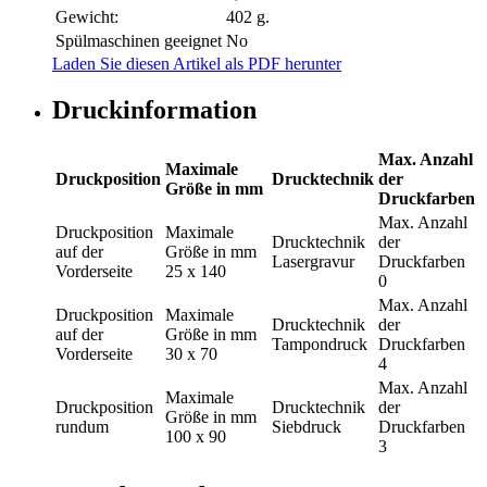
Gewicht:
402 g.
Spülmaschinen geeignet
No
Laden Sie diesen Artikel als PDF herunter
Druckinformation
Max. Anzahl
Maximale
Druckposition
Drucktechnik
der
Größe in mm
Druckfarben
Max. Anzahl
Druckposition
Maximale
Drucktechnik
der
auf der
Größe in mm
Lasergravur
Druckfarben
Vorderseite
25 x 140
0
Max. Anzahl
Druckposition
Maximale
Drucktechnik
der
auf der
Größe in mm
Tampondruck
Druckfarben
Vorderseite
30 x 70
4
Max. Anzahl
Maximale
Druckposition
Drucktechnik
der
Größe in mm
rundum
Siebdruck
Druckfarben
100 x 90
3