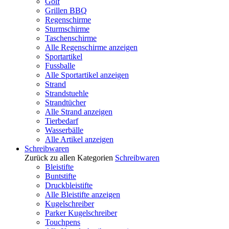
Golf
Grillen BBQ
Regenschirme
Sturmschirme
Taschenschirme
Alle Regenschirme anzeigen
Sportartikel
Fussballe
Alle Sportartikel anzeigen
Strand
Strandstuehle
Strandtücher
Alle Strand anzeigen
Tierbedarf
Wasserbälle
Alle Artikel anzeigen
Schreibwaren
Zurück zu allen Kategorien
Schreibwaren
Bleistifte
Buntstifte
Druckbleistifte
Alle Bleistifte anzeigen
Kugelschreiber
Parker Kugelschreiber
Touchpens