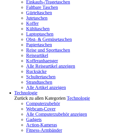
Einkaufs-/Tragetaschen
Faltbare Taschen
Gürteltaschen
Jutetaschen
Koffer
Kühltaschen
Laptoptaschen
Obst- & Gemüsetaschen
Papiertaschen
Reise und Sporttaschen
Reiseartikel
Kofferanhaenger
Alle Reiseartikel anzeigen
Rucksäcke
Schultertaschen
Strandtaschen
Alle Artikel anzeigen
Technologie
Zurück zu allen Kategorien
Technologie
Computerzubehör
Webcam-Cover
Alle Computerzubehör anzeigen
Gadgets
Action-Kameras
Fitness-Armbänder