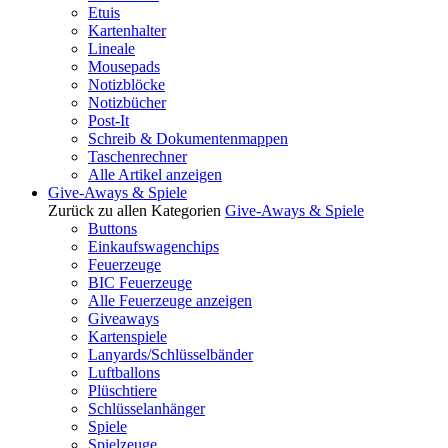
Etuis
Kartenhalter
Lineale
Mousepads
Notizblöcke
Notizbücher
Post-It
Schreib & Dokumentenmappen
Taschenrechner
Alle Artikel anzeigen
Give-Aways & Spiele
Zurück zu allen Kategorien
Give-Aways & Spiele
Buttons
Einkaufswagenchips
Feuerzeuge
BIC Feuerzeuge
Alle Feuerzeuge anzeigen
Giveaways
Kartenspiele
Lanyards/Schlüsselbänder
Luftballons
Plüschtiere
Schlüsselanhänger
Spiele
Spielzeuge