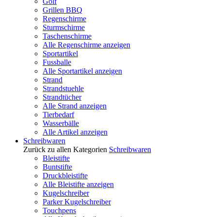
Golf
Grillen BBQ
Regenschirme
Sturmschirme
Taschenschirme
Alle Regenschirme anzeigen
Sportartikel
Fussballe
Alle Sportartikel anzeigen
Strand
Strandstuehle
Strandtücher
Alle Strand anzeigen
Tierbedarf
Wasserbälle
Alle Artikel anzeigen
Schreibwaren
Zurück zu allen Kategorien
Schreibwaren
Bleistifte
Buntstifte
Druckbleistifte
Alle Bleistifte anzeigen
Kugelschreiber
Parker Kugelschreiber
Touchpens