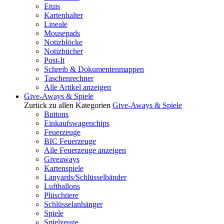
Etuis
Kartenhalter
Lineale
Mousepads
Notizblöcke
Notizbücher
Post-It
Schreib & Dokumentenmappen
Taschenrechner
Alle Artikel anzeigen
Give-Aways & Spiele
Zurück zu allen Kategorien
Give-Aways & Spiele
Buttons
Einkaufswagenchips
Feuerzeuge
BIC Feuerzeuge
Alle Feuerzeuge anzeigen
Giveaways
Kartenspiele
Lanyards/Schlüsselbänder
Luftballons
Plüschtiere
Schlüsselanhänger
Spiele
Spielzeuge