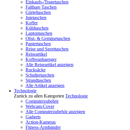
Einkaufs-/Tragetaschen
Faltbare Taschen
Gürteltaschen
Jutetaschen
Koffer
Kühltaschen
Laptoptaschen
Obst- & Gemüsetaschen
Papiertaschen
Reise und Sporttaschen
Reiseartikel
Kofferanhaenger
Alle Reiseartikel anzeigen
Rucksäcke
Schultertaschen
Strandtaschen
Alle Artikel anzeigen
Technologie
Zurück zu allen Kategorien
Technologie
Computerzubehör
Webcam-Cover
Alle Computerzubehör anzeigen
Gadgets
Action-Kameras
Fitness-Armbänder