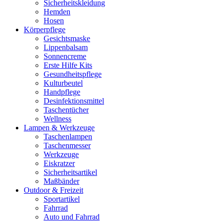
Sicherheitskleidung
Hemden
Hosen
Körperpflege
Gesichtsmaske
Lippenbalsam
Sonnencreme
Erste Hilfe Kits
Gesundheitspflege
Kulturbeutel
Handpflege
Desinfektionsmittel
Taschentücher
Wellness
Lampen & Werkzeuge
Taschenlampen
Taschenmesser
Werkzeuge
Eiskratzer
Sicherheitsartikel
Maßbänder
Outdoor & Freizeit
Sportartikel
Fahrrad
Auto und Fahrrad