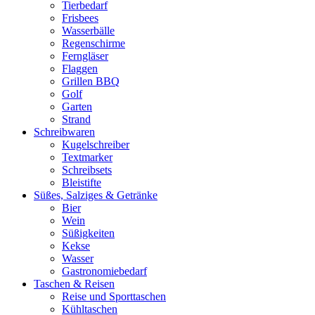
Tierbedarf
Frisbees
Wasserbälle
Regenschirme
Ferngläser
Flaggen
Grillen BBQ
Golf
Garten
Strand
Schreibwaren
Kugelschreiber
Textmarker
Schreibsets
Bleistifte
Süßes, Salziges & Getränke
Bier
Wein
Süßigkeiten
Kekse
Wasser
Gastronomiebedarf
Taschen & Reisen
Reise und Sporttaschen
Kühltaschen