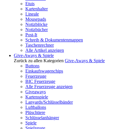
Etuis
Kartenhalter
Lineale
Mousepads
Notizblöcke
Notizbücher
Post-It
Schreib & Dokumentenmappen
Taschenrechner
Alle Artikel anzeigen
Give-Aways & Spiele
Zurück zu allen Kategorien
Give-Aways & Spiele
Buttons
Einkaufswagenchips
Feuerzeuge
BIC Feuerzeuge
Alle Feuerzeuge anzeigen
Giveaways
Kartenspiele
Lanyards/Schlüsselbänder
Luftballons
Plüschtiere
Schlüsselanhänger
Spiele
Spielzeuge