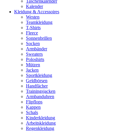
Taschenkalender
Kalender
Kleidung & Accessoires
Westen
Teamkleidung
T-Shirts
Fleece
Sonnenbrillen
Socken
Armbänder
Sweaters
Poloshirts
Mützen
Jacken
Sportkleidung
Geldbörsen
Handfächer
Trainingsjacken
Armbanduhren
Flipflops
Kappen
Schals
Kinderkleidung
Arbeitskleidung
Regenkleidung