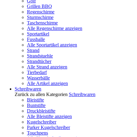
Golf
Grillen BBQ
Regenschirme
Sturmschirme
Taschenschirme
Alle Regenschirme anzeigen
Sportartikel
Fussballe
Alle Sportartikel anzeigen
Strand
Strandstuehle
Strandtücher
Alle Strand anzeigen
Tierbedarf
Wasserbälle
Alle Artikel anzeigen
Schreibwaren
Zurück zu allen Kategorien
Schreibwaren
Bleistifte
Buntstifte
Druckbleistifte
Alle Bleistifte anzeigen
Kugelschreiber
Parker Kugelschreiber
Touchpens