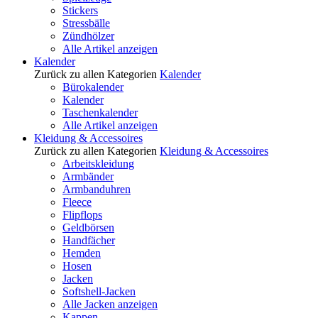
Stickers
Stressbälle
Zündhölzer
Alle Artikel anzeigen
Kalender
Zurück zu allen Kategorien
Kalender
Bürokalender
Kalender
Taschenkalender
Alle Artikel anzeigen
Kleidung & Accessoires
Zurück zu allen Kategorien
Kleidung & Accessoires
Arbeitskleidung
Armbänder
Armbanduhren
Fleece
Flipflops
Geldbörsen
Handfächer
Hemden
Hosen
Jacken
Softshell-Jacken
Alle Jacken anzeigen
Kappen