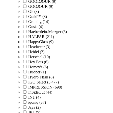
GOODJOUR (9)
GOOJOUR (9)
GP (3)
Graid™ (8)
Grundig (14)
Gusta (4)
Haeberrlein-Metzger (3)
HALFAR (211)
HappyGlass (9)
Headwear (3)
Heidel (2)
Herschel (10)
Hey Pots (6)
Homey's (6)
Huober (1)
Hydro Flask (8)
IGO Select (3.477)
IMPRESSION (698)
InSideOut (44)
INT (4)
iqoniq (37)
Jays (2)
JBL (5)