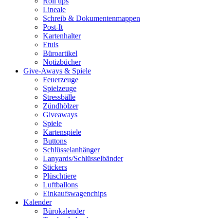
Roll ups
Lineale
Schreib & Dokumentenmappen
Post-It
Kartenhalter
Etuis
Büroartikel
Notizbücher
Give-Aways & Spiele
Feuerzeuge
Spielzeuge
Stressbälle
Zündhölzer
Giveaways
Spiele
Kartenspiele
Buttons
Schlüsselanhänger
Lanyards/Schlüsselbänder
Stickers
Plüschtiere
Luftballons
Einkaufswagenchips
Kalender
Bürokalender