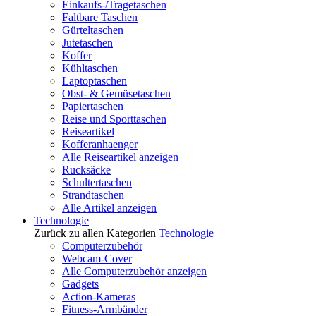
Einkaufs-/Tragetaschen
Faltbare Taschen
Gürteltaschen
Jutetaschen
Koffer
Kühltaschen
Laptoptaschen
Obst- & Gemüsetaschen
Papiertaschen
Reise und Sporttaschen
Reiseartikel
Kofferanhaenger
Alle Reiseartikel anzeigen
Rucksäcke
Schultertaschen
Strandtaschen
Alle Artikel anzeigen
Technologie
Zurück zu allen Kategorien
Technologie
Computerzubehör
Webcam-Cover
Alle Computerzubehör anzeigen
Gadgets
Action-Kameras
Fitness-Armbänder