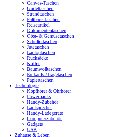
Canvas-Taschen
Gürteltaschen
Strandtaschen
Faltbare Taschen
Reiseartikel
Dokumententaschen
Obst- & Gemüsetaschen
Schultertaschen
Jutetaschen
Laptoptaschen
Rucksäcke
Koffer
Baumwolltaschen
Einkaufs-/Tragetaschen
Papiertaschen
Technologie
Kopfhörer & Ohrhörer
Powerbanks
Handy-Zubehör
Lautsprecher
Handy-Ladegeräte
Computerzubehör
Gadgets
USB
Zuhause & Leben