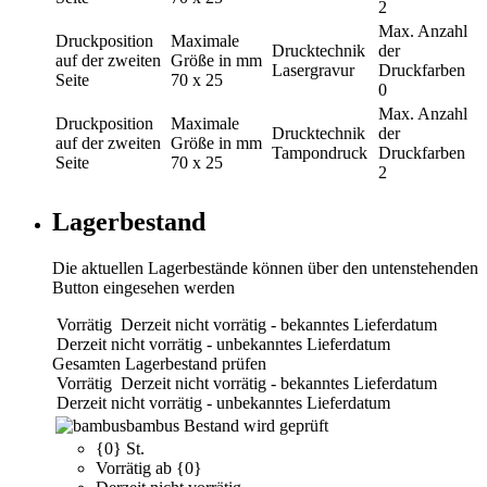
2
Max. Anzahl
Druckposition
Maximale
Drucktechnik
der
auf der zweiten
Größe in mm
Lasergravur
Druckfarben
Seite
70 x 25
0
Max. Anzahl
Druckposition
Maximale
Drucktechnik
der
auf der zweiten
Größe in mm
Tampondruck
Druckfarben
Seite
70 x 25
2
Lagerbestand
Die aktuellen Lagerbestände können über den untenstehenden
Button eingesehen werden
Vorrätig
Derzeit nicht vorrätig - bekanntes Lieferdatum
Derzeit nicht vorrätig - unbekanntes Lieferdatum
Gesamten Lagerbestand prüfen
Vorrätig
Derzeit nicht vorrätig - bekanntes Lieferdatum
Derzeit nicht vorrätig - unbekanntes Lieferdatum
bambus
Bestand wird geprüft
{0} St.
Vorrätig ab {0}