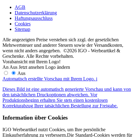
AGB
Datenschutzerklärung
Haftungsausschluss
Cookies
Sitemap
Alle angezeigten Preise verstehen sich zzgl. der gesetzlichen
Mehrwertsteuer und anderer Steuern sowie der Versandkosten,
wenn nicht anders angegeben. ©2026 IGO - Werbeartikel &
Geschenke. Alle Rechte vorbehalten.
Vorabansicht mit Ihrem Logo!
An
Aus
Jetzt ansehen
Logo ändern
Aus
Automatisch erstellte Vorschau mit Ihrem Logo.
i
Dieses Bild ist eine automatisch generierte Vorschau und kann von
den tatsächlichen Druckoptionen abweichen. Vor
Produktionsbeginn erhalten Sie stets einen kostenlosen
Korrekturabzug Ihrer tatsächlichen Bestellung zur Freigabe.
Information über Cookies
IGO Werbeartikel nutzt Cookies, um Ihre persönliche
Einkaufserfahrung zu verbessern.Die Standard-Cookies werden für