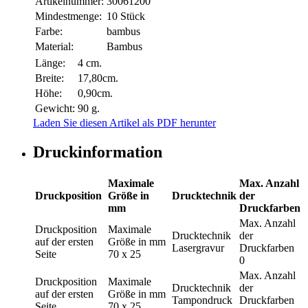
Artikelnummer:
30061200
Mindestmenge:
10 Stück
Farbe:
bambus
Material:
Bambus
Länge:
4 cm.
Breite:
17,80cm.
Höhe:
0,90cm.
Gewicht:
90 g.
Laden Sie diesen Artikel als PDF herunter
Druckinformation
Maximale
Max. Anzahl
Druckposition
Größe in
Drucktechnik
der
mm
Druckfarben
Max. Anzahl
Druckposition
Maximale
Drucktechnik
der
auf der ersten
Größe in mm
Lasergravur
Druckfarben
Seite
70 x 25
0
Max. Anzahl
Druckposition
Maximale
Drucktechnik
der
auf der ersten
Größe in mm
Tampondruck
Druckfarben
Seite
70 x 25