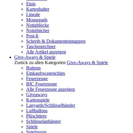
Etuis
Kartenhalter
Lineale
Mousepads
Notizblöcke
Notizbücher
Post-It
Schreib & Dokumentenmappen
Taschenrechner
Alle Artikel anzeigen
Give-Aways & Spiele
Zurück zu allen Kategorien
Give-Aways & Spiele
Buttons
Einkaufswagenchips
Feuerzeuge
BIC Feuerzeuge
Alle Feuerzeuge anzeigen
Giveaways
Kartenspiele
Lanyards/Schlüsselbänder
Luftballons
Plüschtiere
Schlüsselanhänger
Spiele
Spielzeuge