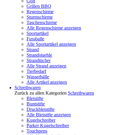
Golf
Grillen BBQ
Regenschirme
Sturmschirme
Taschenschirme
Alle Regenschirme anzeigen
Sportartikel
Fussballe
Alle Sportartikel anzeigen
Strand
Strandstuehle
Strandtücher
Alle Strand anzeigen
Tierbedarf
Wasserbälle
Alle Artikel anzeigen
Schreibwaren
Zurück zu allen Kategorien
Schreibwaren
Bleistifte
Buntstifte
Druckbleistifte
Alle Bleistifte anzeigen
Kugelschreiber
Parker Kugelschreiber
Touchpens