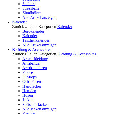
Stickers
Stressbälle
Zündhölzer
Alle Artikel anzeigen
Kalender
Zurück zu allen Kategorien
Kalender
Bürokalender
Kalender
Taschenkalender
Alle Artikel anzeigen
Kleidung & Accessoires
Zurück zu allen Kategorien
Kleidung & Accessoires
Arbeitskleidung
Armbänder
Armbanduhren
Fleece
Flipflops
Geldbörsen
Handfächer
Hemden
Hosen
Jacken
Softshell-Jacken
Alle Jacken anzeigen
Kappen