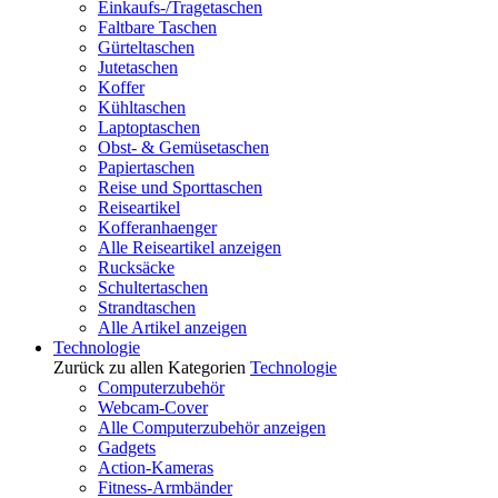
Einkaufs-/Tragetaschen
Faltbare Taschen
Gürteltaschen
Jutetaschen
Koffer
Kühltaschen
Laptoptaschen
Obst- & Gemüsetaschen
Papiertaschen
Reise und Sporttaschen
Reiseartikel
Kofferanhaenger
Alle Reiseartikel anzeigen
Rucksäcke
Schultertaschen
Strandtaschen
Alle Artikel anzeigen
Technologie
Zurück zu allen Kategorien
Technologie
Computerzubehör
Webcam-Cover
Alle Computerzubehör anzeigen
Gadgets
Action-Kameras
Fitness-Armbänder