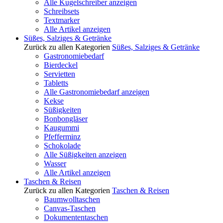
Alle Kugelschreiber anzeigen
Schreibsets
Textmarker
Alle Artikel anzeigen
Süßes, Salziges & Getränke
Zurück zu allen Kategorien
Süßes, Salziges & Getränke
Gastronomiebedarf
Bierdeckel
Servietten
Tabletts
Alle Gastronomiebedarf anzeigen
Kekse
Süßigkeiten
Bonbongläser
Kaugummi
Pfefferminz
Schokolade
Alle Süßigkeiten anzeigen
Wasser
Alle Artikel anzeigen
Taschen & Reisen
Zurück zu allen Kategorien
Taschen & Reisen
Baumwolltaschen
Canvas-Taschen
Dokumententaschen