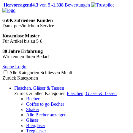
Hervorragend
4.3
von 5 -
1.338
Bewertungen
650K zufriedene Kunden
Dank persönlichem Service
Kostenlose Muster
Für Artikel bis zu 5 €
80 Jahre Erfahrung
Wir kennen Ihren Bedarf
Suche
Login
Alle Kategorien
Schliessen
Menü
Zurück
Kategorien
Flaschen, Gläser & Tassen
Zurück zu allen Kategorien
Flaschen, Gläser & Tassen
Becher
Coffee to go Becher
Shaker
Alle Becher anzeigen
Gläser
Biergläser
Teeglaeser