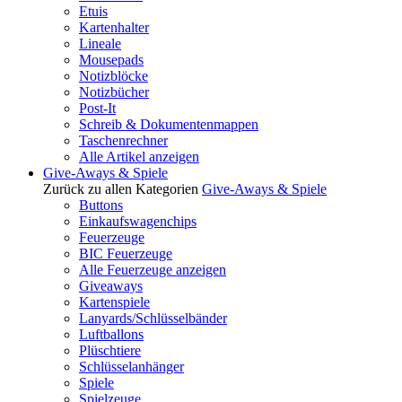
Etuis
Kartenhalter
Lineale
Mousepads
Notizblöcke
Notizbücher
Post-It
Schreib & Dokumentenmappen
Taschenrechner
Alle Artikel anzeigen
Give-Aways & Spiele
Zurück zu allen Kategorien
Give-Aways & Spiele
Buttons
Einkaufswagenchips
Feuerzeuge
BIC Feuerzeuge
Alle Feuerzeuge anzeigen
Giveaways
Kartenspiele
Lanyards/Schlüsselbänder
Luftballons
Plüschtiere
Schlüsselanhänger
Spiele
Spielzeuge