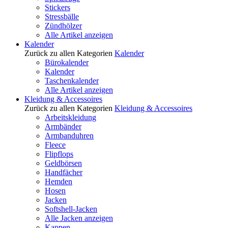
Stickers
Stressbälle
Zündhölzer
Alle Artikel anzeigen
Kalender
Zurück zu allen Kategorien
Kalender
Bürokalender
Kalender
Taschenkalender
Alle Artikel anzeigen
Kleidung & Accessoires
Zurück zu allen Kategorien
Kleidung & Accessoires
Arbeitskleidung
Armbänder
Armbanduhren
Fleece
Flipflops
Geldbörsen
Handfächer
Hemden
Hosen
Jacken
Softshell-Jacken
Alle Jacken anzeigen
Kappen