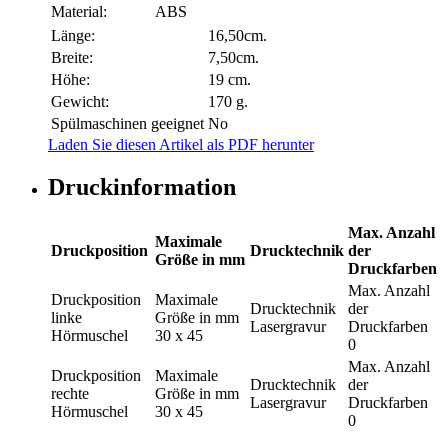
Material:
ABS
Länge:
16,50cm.
Breite:
7,50cm.
Höhe:
19 cm.
Gewicht:
170 g.
Spülmaschinen geeignet
No
Laden Sie diesen Artikel als PDF herunter
Druckinformation
Max. Anzahl
Maximale
Druckposition
Drucktechnik
der
Größe in mm
Druckfarben
Max. Anzahl
Druckposition
Maximale
Drucktechnik
der
linke
Größe in mm
Lasergravur
Druckfarben
Hörmuschel
30 x 45
0
Max. Anzahl
Druckposition
Maximale
Drucktechnik
der
rechte
Größe in mm
Lasergravur
Druckfarben
Hörmuschel
30 x 45
0