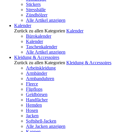
Stickers
Stressbälle
Zündhölzer
Alle Artikel anzeigen
Kalender
Zurück zu allen Kategorien
Kalender
Bürokalender
Kalender
Taschenkalender
Alle Artikel anzeigen
Kleidung & Accessoires
Zurück zu allen Kategorien
Kleidung & Accessoires
Arbeitskleidung
Armbänder
Armbanduhren
Fleece
Flipflops
Geldbörsen
Handfächer
Hemden
Hosen
Jacken
Softshell-Jacken
Alle Jacken anzeigen
Kappen