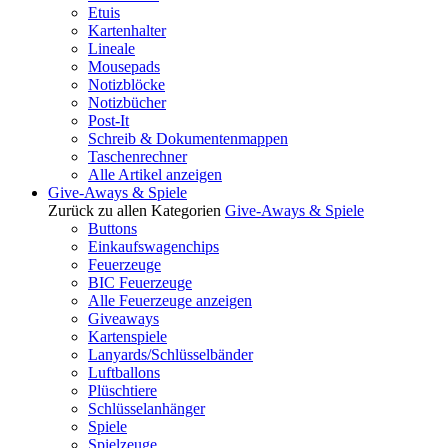
Etuis
Kartenhalter
Lineale
Mousepads
Notizblöcke
Notizbücher
Post-It
Schreib & Dokumentenmappen
Taschenrechner
Alle Artikel anzeigen
Give-Aways & Spiele
Zurück zu allen Kategorien
Give-Aways & Spiele
Buttons
Einkaufswagenchips
Feuerzeuge
BIC Feuerzeuge
Alle Feuerzeuge anzeigen
Giveaways
Kartenspiele
Lanyards/Schlüsselbänder
Luftballons
Plüschtiere
Schlüsselanhänger
Spiele
Spielzeuge