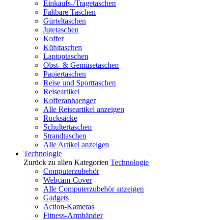
Einkaufs-/Tragetaschen
Faltbare Taschen
Gürteltaschen
Jutetaschen
Koffer
Kühltaschen
Laptoptaschen
Obst- & Gemüsetaschen
Papiertaschen
Reise und Sporttaschen
Reiseartikel
Kofferanhaenger
Alle Reiseartikel anzeigen
Rucksäcke
Schultertaschen
Strandtaschen
Alle Artikel anzeigen
Technologie
Zurück zu allen Kategorien
Technologie
Computerzubehör
Webcam-Cover
Alle Computerzubehör anzeigen
Gadgets
Action-Kameras
Fitness-Armbänder