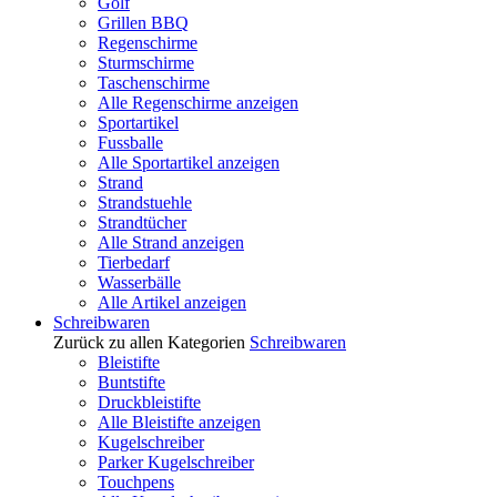
Golf
Grillen BBQ
Regenschirme
Sturmschirme
Taschenschirme
Alle Regenschirme anzeigen
Sportartikel
Fussballe
Alle Sportartikel anzeigen
Strand
Strandstuehle
Strandtücher
Alle Strand anzeigen
Tierbedarf
Wasserbälle
Alle Artikel anzeigen
Schreibwaren
Zurück zu allen Kategorien
Schreibwaren
Bleistifte
Buntstifte
Druckbleistifte
Alle Bleistifte anzeigen
Kugelschreiber
Parker Kugelschreiber
Touchpens