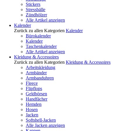
Stickers
Stressbälle
Zündhölzer
Alle Artikel anzeigen
Kalender
Zurück zu allen Kategorien
Kalender
Bürokalender
Kalender
Taschenkalender
Alle Artikel anzeigen
Kleidung & Accessoires
Zurück zu allen Kategorien
Kleidung & Accessoires
Arbeitskleidung
Armbänder
Armbanduhren
Fleece
Flipflops
Geldbörsen
Handfächer
Hemden
Hosen
Jacken
Softshell-Jacken
Alle Jacken anzeigen
Kappen