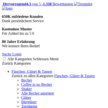
Hervorragend
4.3
von 5 -
1.338
Bewertungen
650K zufriedene Kunden
Dank persönlichem Service
Kostenlose Muster
Für Artikel bis zu 5 €
80 Jahre Erfahrung
Wir kennen Ihren Bedarf
Suche
Login
Alle Kategorien
Schliessen
Menü
Zurück
Kategorien
Flaschen, Gläser & Tassen
Zurück zu allen Kategorien
Flaschen, Gläser & Tassen
Becher
Coffee to go Becher
Shaker
Alle Becher anzeigen
Gläser
Biergläser
Teeglaeser