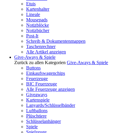
Etuis
Kartenhalter
Lineale
Mousepads
Notizblöcke
Notizbücher
Post-It
Schreib & Dokumentenmappen
Taschenrechner
Alle Artikel anzeigen
Give-Aways & Spiele
Zurück zu allen Kategorien
Give-Aways & Spiele
Buttons
Einkaufswagenchips
Feuerzeuge
BIC Feuerzeuge
Alle Feuerzeuge anzeigen
Giveaways
Kartenspiele
Lanyards/Schlüsselbänder
Luftballons
Plüschtiere
Schlüsselanhänger
Spiele
Spielzeuge