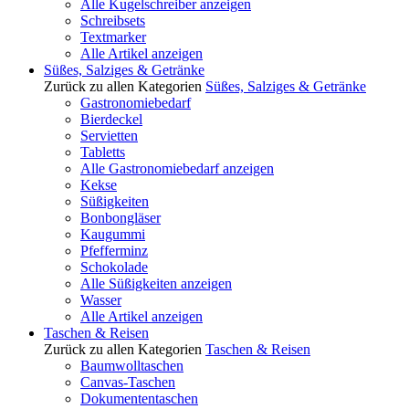
Alle Kugelschreiber anzeigen
Schreibsets
Textmarker
Alle Artikel anzeigen
Süßes, Salziges & Getränke
Zurück zu allen Kategorien
Süßes, Salziges & Getränke
Gastronomiebedarf
Bierdeckel
Servietten
Tabletts
Alle Gastronomiebedarf anzeigen
Kekse
Süßigkeiten
Bonbongläser
Kaugummi
Pfefferminz
Schokolade
Alle Süßigkeiten anzeigen
Wasser
Alle Artikel anzeigen
Taschen & Reisen
Zurück zu allen Kategorien
Taschen & Reisen
Baumwolltaschen
Canvas-Taschen
Dokumententaschen