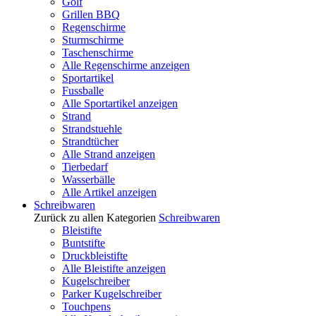
Golf
Grillen BBQ
Regenschirme
Sturmschirme
Taschenschirme
Alle Regenschirme anzeigen
Sportartikel
Fussballe
Alle Sportartikel anzeigen
Strand
Strandstuehle
Strandtücher
Alle Strand anzeigen
Tierbedarf
Wasserbälle
Alle Artikel anzeigen
Schreibwaren
Zurück zu allen Kategorien
Schreibwaren
Bleistifte
Buntstifte
Druckbleistifte
Alle Bleistifte anzeigen
Kugelschreiber
Parker Kugelschreiber
Touchpens