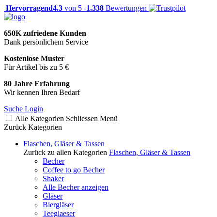
Hervorragend
4.3
von 5 -
1.338
Bewertungen
650K zufriedene Kunden
Dank persönlichem Service
Kostenlose Muster
Für Artikel bis zu 5 €
80 Jahre Erfahrung
Wir kennen Ihren Bedarf
Suche
Login
Alle Kategorien
Schliessen
Menü
Zurück
Kategorien
Flaschen, Gläser & Tassen
Zurück zu allen Kategorien
Flaschen, Gläser & Tassen
Becher
Coffee to go Becher
Shaker
Alle Becher anzeigen
Gläser
Biergläser
Teeglaeser