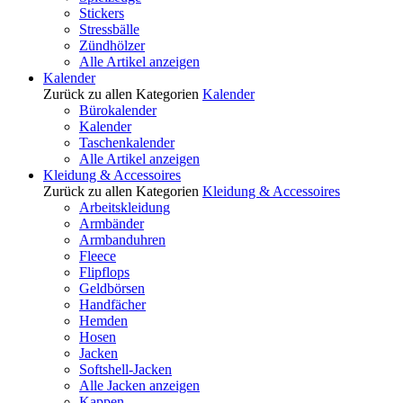
Stickers
Stressbälle
Zündhölzer
Alle Artikel anzeigen
Kalender
Zurück zu allen Kategorien
Kalender
Bürokalender
Kalender
Taschenkalender
Alle Artikel anzeigen
Kleidung & Accessoires
Zurück zu allen Kategorien
Kleidung & Accessoires
Arbeitskleidung
Armbänder
Armbanduhren
Fleece
Flipflops
Geldbörsen
Handfächer
Hemden
Hosen
Jacken
Softshell-Jacken
Alle Jacken anzeigen
Kappen