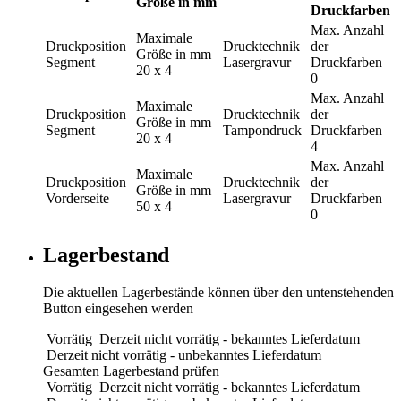
Größe in mm
Druckfarben
Max. Anzahl
Maximale
Druckposition
Drucktechnik
der
Größe in mm
Segment
Lasergravur
Druckfarben
20 x 4
0
Max. Anzahl
Maximale
Druckposition
Drucktechnik
der
Größe in mm
Segment
Tampondruck
Druckfarben
20 x 4
4
Max. Anzahl
Maximale
Druckposition
Drucktechnik
der
Größe in mm
Vorderseite
Lasergravur
Druckfarben
50 x 4
0
Lagerbestand
Die aktuellen Lagerbestände können über den untenstehenden
Button eingesehen werden
Vorrätig
Derzeit nicht vorrätig - bekanntes Lieferdatum
Derzeit nicht vorrätig - unbekanntes Lieferdatum
Gesamten Lagerbestand prüfen
Vorrätig
Derzeit nicht vorrätig - bekanntes Lieferdatum