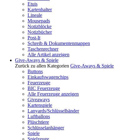
Etuis
Kartenhalter
Lineale
Mousepads
Notizblöcke
Notizbücher
Post-It
Schreib & Dokumentenmappen
Taschenrechner
Alle Artikel anzeigen
Give-Aways & Spiele
Zurück zu allen Kategorien
Give-Aways & Spiele
Buttons
Einkaufswagenchips
Feuerzeuge
BIC Feuerzeuge
Alle Feuerzeuge anzeigen
Giveaways
Kartenspiele
Lanyards/Schlüsselbänder
Luftballons
Plüschtiere
Schlüsselanhänger
Spiele
Spielzeuge