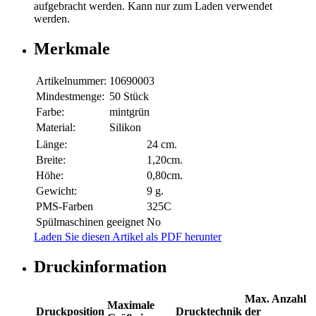
aufgebracht werden. Kann nur zum Laden verwendet
werden.
Merkmale
Artikelnummer:
10690003
Mindestmenge:
50 Stück
Farbe:
mintgrün
Material:
Silikon
Länge:
24 cm.
Breite:
1,20cm.
Höhe:
0,80cm.
Gewicht:
9 g.
PMS-Farben
325C
Spülmaschinen geeignet
No
Laden Sie diesen Artikel als PDF herunter
Druckinformation
Max. Anzahl
Maximale
Druckposition
Drucktechnik
der