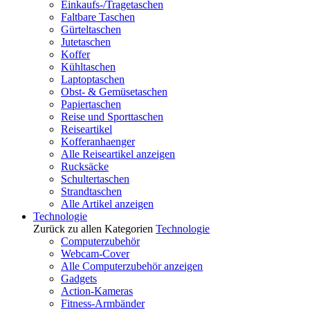
Einkaufs-/Tragetaschen
Faltbare Taschen
Gürteltaschen
Jutetaschen
Koffer
Kühltaschen
Laptoptaschen
Obst- & Gemüsetaschen
Papiertaschen
Reise und Sporttaschen
Reiseartikel
Kofferanhaenger
Alle Reiseartikel anzeigen
Rucksäcke
Schultertaschen
Strandtaschen
Alle Artikel anzeigen
Technologie
Zurück zu allen Kategorien
Technologie
Computerzubehör
Webcam-Cover
Alle Computerzubehör anzeigen
Gadgets
Action-Kameras
Fitness-Armbänder