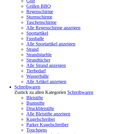
Golf
Grillen BBQ
Regenschirme
Sturmschirme
Taschenschirme
Alle Regenschirme anzeigen
Sportartikel
Fussballe
Alle Sportartikel anzeigen
Strand
Strandstuehle
Strandtücher
Alle Strand anzeigen
Tierbedarf
Wasserbälle
Alle Artikel anzeigen
Schreibwaren
Zurück zu allen Kategorien
Schreibwaren
Bleistifte
Buntstifte
Druckbleistifte
Alle Bleistifte anzeigen
Kugelschreiber
Parker Kugelschreiber
Touchpens