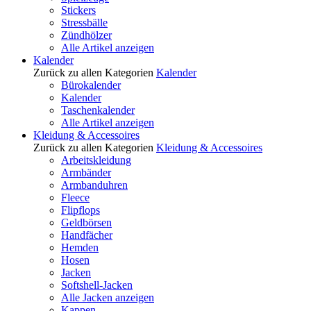
Stickers
Stressbälle
Zündhölzer
Alle Artikel anzeigen
Kalender
Zurück zu allen Kategorien
Kalender
Bürokalender
Kalender
Taschenkalender
Alle Artikel anzeigen
Kleidung & Accessoires
Zurück zu allen Kategorien
Kleidung & Accessoires
Arbeitskleidung
Armbänder
Armbanduhren
Fleece
Flipflops
Geldbörsen
Handfächer
Hemden
Hosen
Jacken
Softshell-Jacken
Alle Jacken anzeigen
Kappen