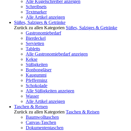
Alle Kugelschreiber anzeigen
Schreibsets
Textmarker
Alle Artikel anzeigen
Süßes, Salziges & Getränke
Zurück zu allen Kategorien
Süßes, Salziges & Getränke
Gastronomiebedarf
Bierdeckel
Servietten
Tabletts
Alle Gastronomiebedarf anzeigen
Kekse
Süßigkeiten
Bonbongläser
Kaugummi
Pfefferminz
Schokolade
Alle Süßigkeiten anzeigen
Wasser
Alle Artikel anzeigen
Taschen & Reisen
Zurück zu allen Kategorien
Taschen & Reisen
Baumwolltaschen
Canvas-Taschen
Dokumententaschen