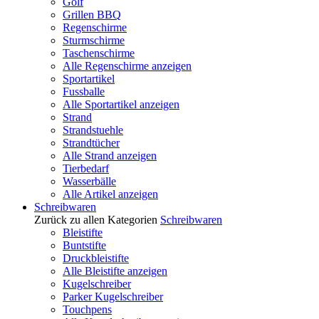
Golf
Grillen BBQ
Regenschirme
Sturmschirme
Taschenschirme
Alle Regenschirme anzeigen
Sportartikel
Fussballe
Alle Sportartikel anzeigen
Strand
Strandstuehle
Strandtücher
Alle Strand anzeigen
Tierbedarf
Wasserbälle
Alle Artikel anzeigen
Schreibwaren
Zurück zu allen Kategorien
Schreibwaren
Bleistifte
Buntstifte
Druckbleistifte
Alle Bleistifte anzeigen
Kugelschreiber
Parker Kugelschreiber
Touchpens