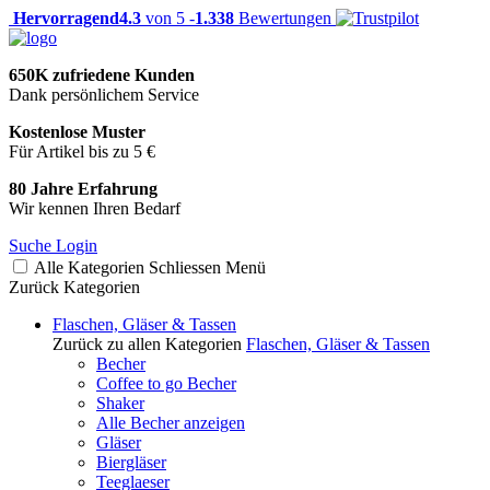
Hervorragend
4.3
von 5 -
1.338
Bewertungen
650K zufriedene Kunden
Dank persönlichem Service
Kostenlose Muster
Für Artikel bis zu 5 €
80 Jahre Erfahrung
Wir kennen Ihren Bedarf
Suche
Login
Alle Kategorien
Schliessen
Menü
Zurück
Kategorien
Flaschen, Gläser & Tassen
Zurück zu allen Kategorien
Flaschen, Gläser & Tassen
Becher
Coffee to go Becher
Shaker
Alle Becher anzeigen
Gläser
Biergläser
Teeglaeser