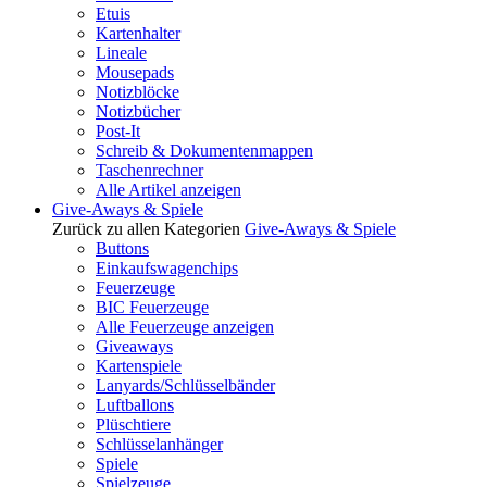
Etuis
Kartenhalter
Lineale
Mousepads
Notizblöcke
Notizbücher
Post-It
Schreib & Dokumentenmappen
Taschenrechner
Alle Artikel anzeigen
Give-Aways & Spiele
Zurück zu allen Kategorien
Give-Aways & Spiele
Buttons
Einkaufswagenchips
Feuerzeuge
BIC Feuerzeuge
Alle Feuerzeuge anzeigen
Giveaways
Kartenspiele
Lanyards/Schlüsselbänder
Luftballons
Plüschtiere
Schlüsselanhänger
Spiele
Spielzeuge