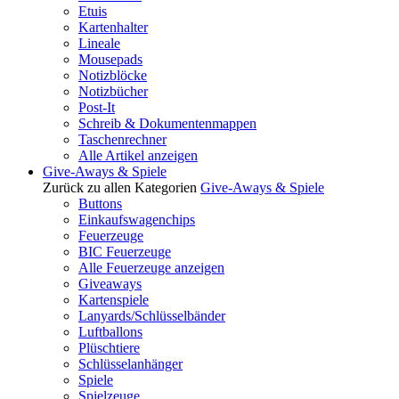
Etuis
Kartenhalter
Lineale
Mousepads
Notizblöcke
Notizbücher
Post-It
Schreib & Dokumentenmappen
Taschenrechner
Alle Artikel anzeigen
Give-Aways & Spiele
Zurück zu allen Kategorien
Give-Aways & Spiele
Buttons
Einkaufswagenchips
Feuerzeuge
BIC Feuerzeuge
Alle Feuerzeuge anzeigen
Giveaways
Kartenspiele
Lanyards/Schlüsselbänder
Luftballons
Plüschtiere
Schlüsselanhänger
Spiele
Spielzeuge