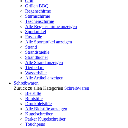
Golf
Grillen BBQ
Regenschirme
Sturmschirme
Taschenschirme
Alle Regenschirme anzeigen
Sportartikel
Fussballe
Alle Sportartikel anzeigen
Strand
Strandstuehle
Strandtücher
Alle Strand anzeigen
Tierbedarf
Wasserbälle
Alle Artikel anzeigen
Schreibwaren
Zurück zu allen Kategorien
Schreibwaren
Bleistifte
Buntstifte
Druckbleistifte
Alle Bleistifte anzeigen
Kugelschreiber
Parker Kugelschreiber
Touchpens