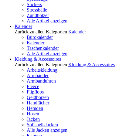
Stickers
Stressbälle
Zündhölzer
Alle Artikel anzeigen
Kalender
Zurück zu allen Kategorien
Kalender
Bürokalender
Kalender
Taschenkalender
Alle Artikel anzeigen
Kleidung & Accessoires
Zurück zu allen Kategorien
Kleidung & Accessoires
Arbeitskleidung
Armbänder
Armbanduhren
Fleece
Flipflops
Geldbörsen
Handfächer
Hemden
Hosen
Jacken
Softshell-Jacken
Alle Jacken anzeigen
Kappen