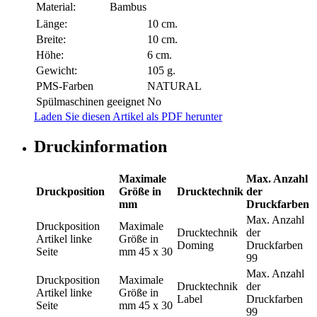
Material:
Bambus
Länge:
10 cm.
Breite:
10 cm.
Höhe:
6 cm.
Gewicht:
105 g.
PMS-Farben
NATURAL
Spülmaschinen geeignet
No
Laden Sie diesen Artikel als PDF herunter
Druckinformation
Maximale
Max. Anzahl
Druckposition
Größe in
Drucktechnik
der
mm
Druckfarben
Max. Anzahl
Druckposition
Maximale
Drucktechnik
der
Artikel linke
Größe in
Doming
Druckfarben
Seite
mm
45 x 30
99
Max. Anzahl
Druckposition
Maximale
Drucktechnik
der
Artikel linke
Größe in
Label
Druckfarben
Seite
mm
45 x 30
99