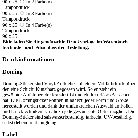
90 x 25
In 2 Farbe(n)
Tampondruck
90 x 25
In 3 Farbe(n)
Tampondruck
90 x 25
In 4 Farbe(n)
Tampondruck
90 x 25
Bitte laden Sie die gewünschte Druckvorlage im Warenkorb
hoch oder nach Abschluss der Bestellung.
Druckinformationen
Doming
Doming-Sticker sind Vinyl-Aufkleber mit einem Vollfarbdruck, über
den eine Schicht Kunstharz gegossen wird. So entsteht ein
gewölbter Aufkleber, der kratzfest ist und ein luxuriöses Aussehen
hat. Die Domingsticker können in nahezu jeder Form und Größe
hergestellt werden und dank der umfangreichen Auswahl an Folien
und Drucktechniken ist nahezu jede gewünschte Optik möglich. Die
Doming-Sticker sind salzwasserbeständig, farbecht, UV-beständig,
selbstklebend und langlebig.
Label