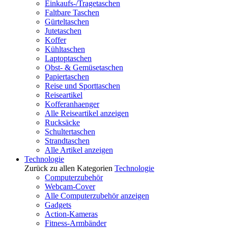
Einkaufs-/Tragetaschen
Faltbare Taschen
Gürteltaschen
Jutetaschen
Koffer
Kühltaschen
Laptoptaschen
Obst- & Gemüsetaschen
Papiertaschen
Reise und Sporttaschen
Reiseartikel
Kofferanhaenger
Alle Reiseartikel anzeigen
Rucksäcke
Schultertaschen
Strandtaschen
Alle Artikel anzeigen
Technologie
Zurück zu allen Kategorien
Technologie
Computerzubehör
Webcam-Cover
Alle Computerzubehör anzeigen
Gadgets
Action-Kameras
Fitness-Armbänder