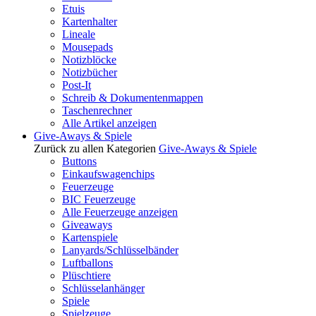
Etuis
Kartenhalter
Lineale
Mousepads
Notizblöcke
Notizbücher
Post-It
Schreib & Dokumentenmappen
Taschenrechner
Alle Artikel anzeigen
Give-Aways & Spiele
Zurück zu allen Kategorien
Give-Aways & Spiele
Buttons
Einkaufswagenchips
Feuerzeuge
BIC Feuerzeuge
Alle Feuerzeuge anzeigen
Giveaways
Kartenspiele
Lanyards/Schlüsselbänder
Luftballons
Plüschtiere
Schlüsselanhänger
Spiele
Spielzeuge