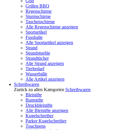
Golf
Grillen BBQ
Regenschirme
Sturmschirme
Taschenschirme
Alle Regenschirme anzeigen
Sportartikel
Fussballe
Alle Sportartikel anzeigen
Strand
Strandstuehle
Strandtücher
Alle Strand anzeigen
Tierbedarf
Wasserbälle
Alle Artikel anzeigen
Schreibwaren
Zurück zu allen Kategorien
Schreibwaren
Bleistifte
Buntstifte
Druckbleistifte
Alle Bleistifte anzeigen
Kugelschreiber
Parker Kugelschreiber
Touchpens