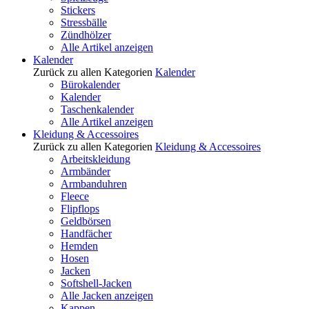
Stickers
Stressbälle
Zündhölzer
Alle Artikel anzeigen
Kalender
Zurück zu allen Kategorien
Kalender
Bürokalender
Kalender
Taschenkalender
Alle Artikel anzeigen
Kleidung & Accessoires
Zurück zu allen Kategorien
Kleidung & Accessoires
Arbeitskleidung
Armbänder
Armbanduhren
Fleece
Flipflops
Geldbörsen
Handfächer
Hemden
Hosen
Jacken
Softshell-Jacken
Alle Jacken anzeigen
Kappen