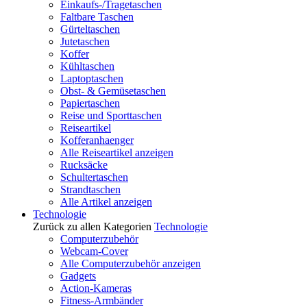
Einkaufs-/Tragetaschen
Faltbare Taschen
Gürteltaschen
Jutetaschen
Koffer
Kühltaschen
Laptoptaschen
Obst- & Gemüsetaschen
Papiertaschen
Reise und Sporttaschen
Reiseartikel
Kofferanhaenger
Alle Reiseartikel anzeigen
Rucksäcke
Schultertaschen
Strandtaschen
Alle Artikel anzeigen
Technologie
Zurück zu allen Kategorien
Technologie
Computerzubehör
Webcam-Cover
Alle Computerzubehör anzeigen
Gadgets
Action-Kameras
Fitness-Armbänder