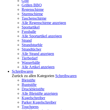
Golf
Grillen BBQ
Regenschirme
Sturmschirme
Taschenschirme
Alle Regenschirme anzeigen
Sportartikel
Fussballe
Alle Sportartikel anzeigen
Strand
Strandstuehle
Strandtücher
Alle Strand anzeigen
Tierbedarf
Wasserbälle
Alle Artikel anzeigen
Schreibwaren
Zurück zu allen Kategorien
Schreibwaren
Bleistifte
Buntstifte
Druckbleistifte
Alle Bleistifte anzeigen
Kugelschreiber
Parker Kugelschreiber
Touchpens