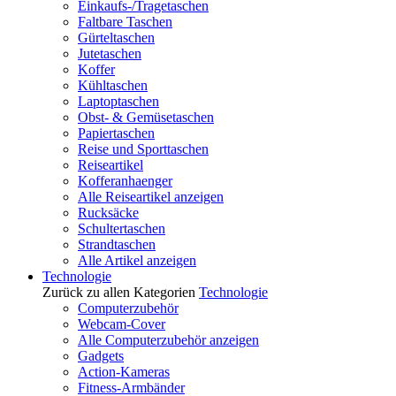
Einkaufs-/Tragetaschen
Faltbare Taschen
Gürteltaschen
Jutetaschen
Koffer
Kühltaschen
Laptoptaschen
Obst- & Gemüsetaschen
Papiertaschen
Reise und Sporttaschen
Reiseartikel
Kofferanhaenger
Alle Reiseartikel anzeigen
Rucksäcke
Schultertaschen
Strandtaschen
Alle Artikel anzeigen
Technologie
Zurück zu allen Kategorien
Technologie
Computerzubehör
Webcam-Cover
Alle Computerzubehör anzeigen
Gadgets
Action-Kameras
Fitness-Armbänder