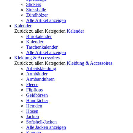
Stickers
Stressbälle
Zündhölzer
Alle Artikel anzeigen
Kalender
Zurück zu allen Kategorien
Kalender
Bürokalender
Kalender
Taschenkalender
Alle Artikel anzeigen
Kleidung & Accessoires
Zurück zu allen Kategorien
Kleidung & Accessoires
Arbeitskleidung
Armbänder
Armbanduhren
Fleece
Flipflops
Geldbörsen
Handfächer
Hemden
Hosen
Jacken
Softshell-Jacken
Alle Jacken anzeigen
Kappen