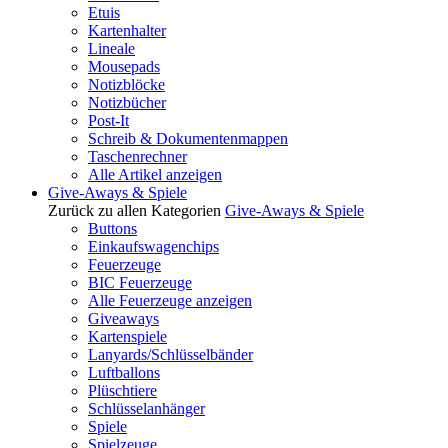
Etuis
Kartenhalter
Lineale
Mousepads
Notizblöcke
Notizbücher
Post-It
Schreib & Dokumentenmappen
Taschenrechner
Alle Artikel anzeigen
Give-Aways & Spiele
Zurück zu allen Kategorien
Give-Aways & Spiele
Buttons
Einkaufswagenchips
Feuerzeuge
BIC Feuerzeuge
Alle Feuerzeuge anzeigen
Giveaways
Kartenspiele
Lanyards/Schlüsselbänder
Luftballons
Plüschtiere
Schlüsselanhänger
Spiele
Spielzeuge