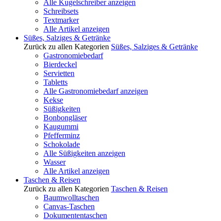
Alle Kugelschreiber anzeigen
Schreibsets
Textmarker
Alle Artikel anzeigen
Süßes, Salziges & Getränke
Zurück zu allen Kategorien
Süßes, Salziges & Getränke
Gastronomiebedarf
Bierdeckel
Servietten
Tabletts
Alle Gastronomiebedarf anzeigen
Kekse
Süßigkeiten
Bonbongläser
Kaugummi
Pfefferminz
Schokolade
Alle Süßigkeiten anzeigen
Wasser
Alle Artikel anzeigen
Taschen & Reisen
Zurück zu allen Kategorien
Taschen & Reisen
Baumwolltaschen
Canvas-Taschen
Dokumententaschen