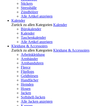
Stickers
Stressbälle
Zündhölzer
Alle Artikel anzeigen
Kalender
Zurück zu allen Kategorien
Kalender
Bürokalender
Kalender
Taschenkalender
Alle Artikel anzeigen
Kleidung & Accessoires
Zurück zu allen Kategorien
Kleidung & Accessoires
Arbeitskleidung
Armbänder
Armbanduhren
Fleece
Flipflops
Geldbörsen
Handfächer
Hemden
Hosen
Jacken
Softshell-Jacken
Alle Jacken anzeigen
Kappen