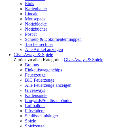
Etuis
Kartenhalter
Lineale
Mousepads
Notizblöcke
Notizbücher
Post-It
Schreib & Dokumentenmappen
Taschenrechner
Alle Artikel anzeigen
Give-Aways & Spiele
Zurück zu allen Kategorien
Give-Aways & Spiele
Buttons
Einkaufswagenchips
Feuerzeuge
BIC Feuerzeuge
Alle Feuerzeuge anzeigen
Giveaways
Kartenspiele
Lanyards/Schlüsselbänder
Luftballons
Plüschtiere
Schlüsselanhänger
Spiele
Spielzeuge