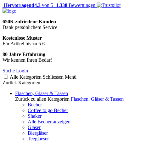
Hervorragend
4.3
von 5 -
1.338
Bewertungen
650K zufriedene Kunden
Dank persönlichem Service
Kostenlose Muster
Für Artikel bis zu 5 €
80 Jahre Erfahrung
Wir kennen Ihren Bedarf
Suche
Login
Alle Kategorien
Schliessen
Menü
Zurück
Kategorien
Flaschen, Gläser & Tassen
Zurück zu allen Kategorien
Flaschen, Gläser & Tassen
Becher
Coffee to go Becher
Shaker
Alle Becher anzeigen
Gläser
Biergläser
Teeglaeser