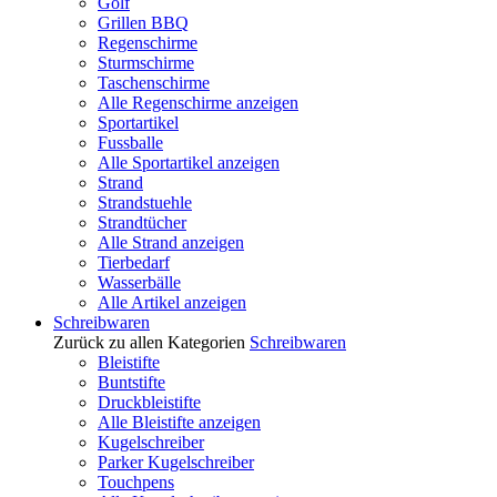
Golf
Grillen BBQ
Regenschirme
Sturmschirme
Taschenschirme
Alle Regenschirme anzeigen
Sportartikel
Fussballe
Alle Sportartikel anzeigen
Strand
Strandstuehle
Strandtücher
Alle Strand anzeigen
Tierbedarf
Wasserbälle
Alle Artikel anzeigen
Schreibwaren
Zurück zu allen Kategorien
Schreibwaren
Bleistifte
Buntstifte
Druckbleistifte
Alle Bleistifte anzeigen
Kugelschreiber
Parker Kugelschreiber
Touchpens