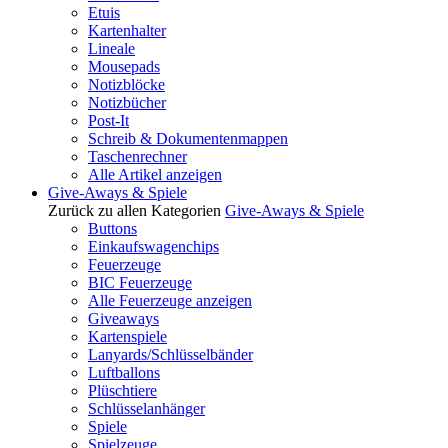
Etuis
Kartenhalter
Lineale
Mousepads
Notizblöcke
Notizbücher
Post-It
Schreib & Dokumentenmappen
Taschenrechner
Alle Artikel anzeigen
Give-Aways & Spiele
Zurück zu allen Kategorien
Give-Aways & Spiele
Buttons
Einkaufswagenchips
Feuerzeuge
BIC Feuerzeuge
Alle Feuerzeuge anzeigen
Giveaways
Kartenspiele
Lanyards/Schlüsselbänder
Luftballons
Plüschtiere
Schlüsselanhänger
Spiele
Spielzeuge