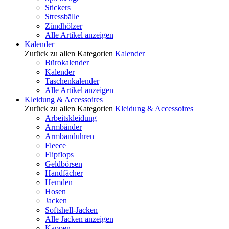
Stickers
Stressbälle
Zündhölzer
Alle Artikel anzeigen
Kalender
Zurück zu allen Kategorien
Kalender
Bürokalender
Kalender
Taschenkalender
Alle Artikel anzeigen
Kleidung & Accessoires
Zurück zu allen Kategorien
Kleidung & Accessoires
Arbeitskleidung
Armbänder
Armbanduhren
Fleece
Flipflops
Geldbörsen
Handfächer
Hemden
Hosen
Jacken
Softshell-Jacken
Alle Jacken anzeigen
Kappen