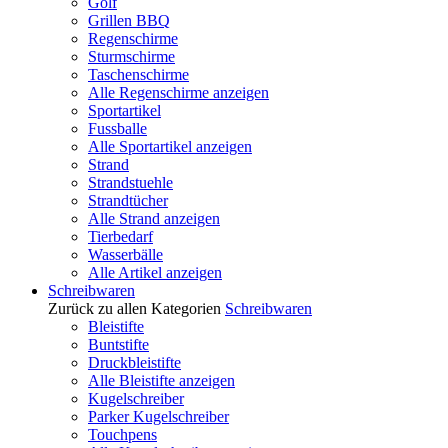
Golf
Grillen BBQ
Regenschirme
Sturmschirme
Taschenschirme
Alle Regenschirme anzeigen
Sportartikel
Fussballe
Alle Sportartikel anzeigen
Strand
Strandstuehle
Strandtücher
Alle Strand anzeigen
Tierbedarf
Wasserbälle
Alle Artikel anzeigen
Schreibwaren
Zurück zu allen Kategorien
Schreibwaren
Bleistifte
Buntstifte
Druckbleistifte
Alle Bleistifte anzeigen
Kugelschreiber
Parker Kugelschreiber
Touchpens