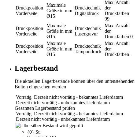
Max. Anzahl
Maximale
Druckposition
Drucktechnik
der
Größe in mm
Vorderseite
Digitaldruck
Druckfarben
Ø15
99
Maximale
Max. Anzahl
Druckposition
Drucktechnik
Größe in mm
der
Vorderseite
Lasergravur
Ø15
Druckfarben
0
Maximale
Max. Anzahl
Druckposition
Drucktechnik
Größe in mm
der
Vorderseite
Tampondruck
Ø15
Druckfarben
-
Lagerbestand
Die aktuellen Lagerbestände können über den untenstehenden
Button eingesehen werden
Vorrätig
Derzeit nicht vorrätig - bekanntes Lieferdatum
Derzeit nicht vorrätig - unbekanntes Lieferdatum
Gesamten Lagerbestand prüfen
Vorrätig
Derzeit nicht vorrätig - bekanntes Lieferdatum
Derzeit nicht vorrätig - unbekanntes Lieferdatum
silber
Bestand wird geprüft
{0} St.