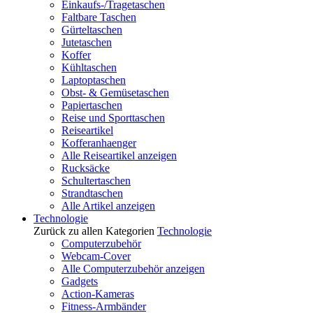
Einkaufs-/Tragetaschen
Faltbare Taschen
Gürteltaschen
Jutetaschen
Koffer
Kühltaschen
Laptoptaschen
Obst- & Gemüsetaschen
Papiertaschen
Reise und Sporttaschen
Reiseartikel
Kofferanhaenger
Alle Reiseartikel anzeigen
Rucksäcke
Schultertaschen
Strandtaschen
Alle Artikel anzeigen
Technologie
Zurück zu allen Kategorien
Technologie
Computerzubehör
Webcam-Cover
Alle Computerzubehör anzeigen
Gadgets
Action-Kameras
Fitness-Armbänder