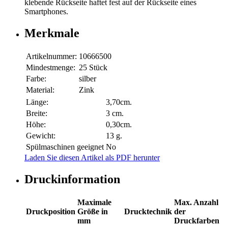
klebende Rückseite haftet fest auf der Rückseite eines
Smartphones.
Merkmale
Artikelnummer:
10666500
Mindestmenge:
25 Stück
Farbe:
silber
Material:
Zink
Länge:
3,70cm.
Breite:
3 cm.
Höhe:
0,30cm.
Gewicht:
13 g.
Spülmaschinen geeignet
No
Laden Sie diesen Artikel als PDF herunter
Druckinformation
Maximale
Max. Anzahl
Druckposition
Größe in
Drucktechnik
der
mm
Druckfarben