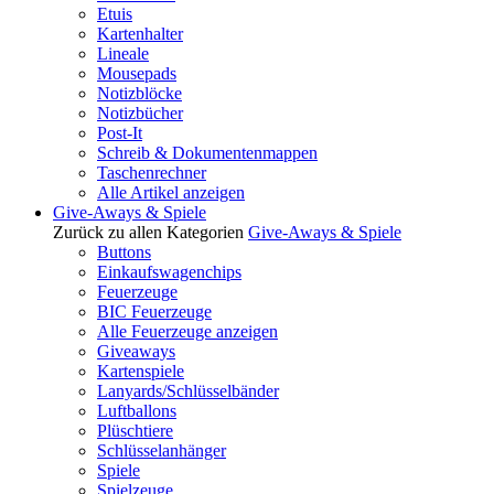
Etuis
Kartenhalter
Lineale
Mousepads
Notizblöcke
Notizbücher
Post-It
Schreib & Dokumentenmappen
Taschenrechner
Alle Artikel anzeigen
Give-Aways & Spiele
Zurück zu allen Kategorien
Give-Aways & Spiele
Buttons
Einkaufswagenchips
Feuerzeuge
BIC Feuerzeuge
Alle Feuerzeuge anzeigen
Giveaways
Kartenspiele
Lanyards/Schlüsselbänder
Luftballons
Plüschtiere
Schlüsselanhänger
Spiele
Spielzeuge