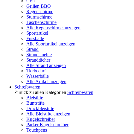
Golf
Grillen BBQ
Regenschirme
Sturmschirme
Taschenschirme
Alle Regenschirme anzeigen
Sportartikel
Fussballe
Alle Sportartikel anzeigen
Strand
Strandstuehle
Strandtücher
Alle Strand anzeigen
Tierbedarf
Wasserbälle
Alle Artikel anzeigen
Schreibwaren
Zurück zu allen Kategorien
Schreibwaren
Bleistifte
Buntstifte
Druckbleistifte
Alle Bleistifte anzeigen
Kugelschreiber
Parker Kugelschreiber
Touchpens