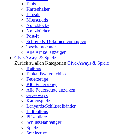
Etuis
Kartenhalter
Lineale
Mousepads
Notizblöcke
Notizbücher
Post-It
Schreib & Dokumentenmappen
Taschenrechner
Alle Artikel anzeigen
Give-Aways & Spiele
Zurück zu allen Kategorien
Give-Aways & Spiele
Buttons
Einkaufswagenchips
Feuerzeuge
BIC Feuerzeuge
Alle Feuerzeuge anzeigen
Giveaways
Kartenspiele
Lanyards/Schlüsselbänder
Luftballons
Plüschtiere
Schlüsselanhänger
Spiele
Spielzeuge