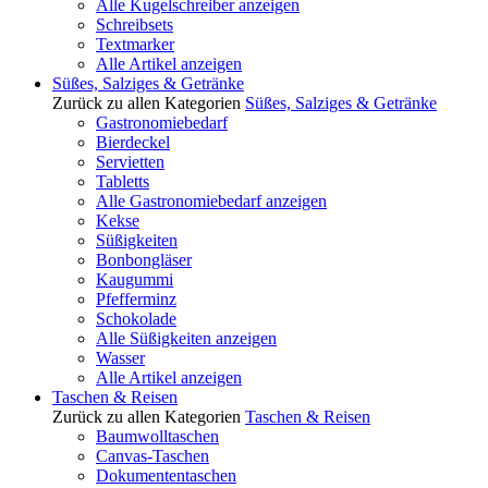
Alle Kugelschreiber anzeigen
Schreibsets
Textmarker
Alle Artikel anzeigen
Süßes, Salziges & Getränke
Zurück zu allen Kategorien
Süßes, Salziges & Getränke
Gastronomiebedarf
Bierdeckel
Servietten
Tabletts
Alle Gastronomiebedarf anzeigen
Kekse
Süßigkeiten
Bonbongläser
Kaugummi
Pfefferminz
Schokolade
Alle Süßigkeiten anzeigen
Wasser
Alle Artikel anzeigen
Taschen & Reisen
Zurück zu allen Kategorien
Taschen & Reisen
Baumwolltaschen
Canvas-Taschen
Dokumententaschen