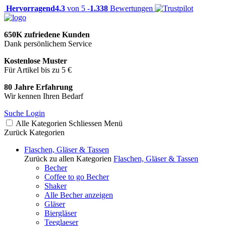
Hervorragend
4.3
von 5 -
1.338
Bewertungen
650K zufriedene Kunden
Dank persönlichem Service
Kostenlose Muster
Für Artikel bis zu 5 €
80 Jahre Erfahrung
Wir kennen Ihren Bedarf
Suche
Login
Alle Kategorien
Schliessen
Menü
Zurück
Kategorien
Flaschen, Gläser & Tassen
Zurück zu allen Kategorien
Flaschen, Gläser & Tassen
Becher
Coffee to go Becher
Shaker
Alle Becher anzeigen
Gläser
Biergläser
Teeglaeser