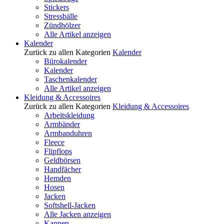
Stickers
Stressbälle
Zündhölzer
Alle Artikel anzeigen
Kalender
Zurück zu allen Kategorien
Kalender
Bürokalender
Kalender
Taschenkalender
Alle Artikel anzeigen
Kleidung & Accessoires
Zurück zu allen Kategorien
Kleidung & Accessoires
Arbeitskleidung
Armbänder
Armbanduhren
Fleece
Flipflops
Geldbörsen
Handfächer
Hemden
Hosen
Jacken
Softshell-Jacken
Alle Jacken anzeigen
Kappen