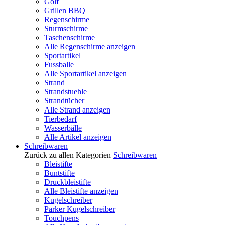
Golf
Grillen BBQ
Regenschirme
Sturmschirme
Taschenschirme
Alle Regenschirme anzeigen
Sportartikel
Fussballe
Alle Sportartikel anzeigen
Strand
Strandstuehle
Strandtücher
Alle Strand anzeigen
Tierbedarf
Wasserbälle
Alle Artikel anzeigen
Schreibwaren
Zurück zu allen Kategorien
Schreibwaren
Bleistifte
Buntstifte
Druckbleistifte
Alle Bleistifte anzeigen
Kugelschreiber
Parker Kugelschreiber
Touchpens