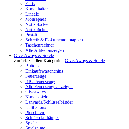
Etuis
Kartenhalter
Lineale
Mousepads
Notizblöcke
Notizbücher
Post-It
Schreib & Dokumentenmappen
Taschenrechner
Alle Artikel anzeigen
Give-Aways & Spiele
Zurück zu allen Kategorien
Give-Aways & Spiele
Buttons
Einkaufswagenchips
Feuerzeuge
BIC Feuerzeuge
Alle Feuerzeuge anzeigen
Giveaways
Kartenspiele
Lanyards/Schlüsselbänder
Luftballons
Plüschtiere
Schlüsselanhänger
Spiele
Spielzeuge