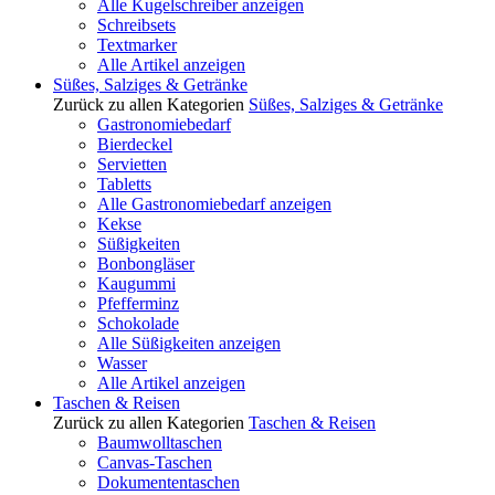
Alle Kugelschreiber anzeigen
Schreibsets
Textmarker
Alle Artikel anzeigen
Süßes, Salziges & Getränke
Zurück zu allen Kategorien
Süßes, Salziges & Getränke
Gastronomiebedarf
Bierdeckel
Servietten
Tabletts
Alle Gastronomiebedarf anzeigen
Kekse
Süßigkeiten
Bonbongläser
Kaugummi
Pfefferminz
Schokolade
Alle Süßigkeiten anzeigen
Wasser
Alle Artikel anzeigen
Taschen & Reisen
Zurück zu allen Kategorien
Taschen & Reisen
Baumwolltaschen
Canvas-Taschen
Dokumententaschen