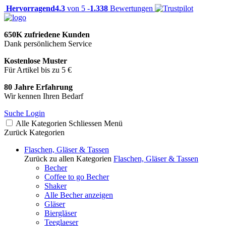
Hervorragend
4.3
von 5 -
1.338
Bewertungen
650K zufriedene Kunden
Dank persönlichem Service
Kostenlose Muster
Für Artikel bis zu 5 €
80 Jahre Erfahrung
Wir kennen Ihren Bedarf
Suche
Login
Alle Kategorien
Schliessen
Menü
Zurück
Kategorien
Flaschen, Gläser & Tassen
Zurück zu allen Kategorien
Flaschen, Gläser & Tassen
Becher
Coffee to go Becher
Shaker
Alle Becher anzeigen
Gläser
Biergläser
Teeglaeser