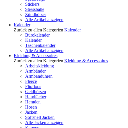
Stickers
Stressbälle
Zündhölzer
Alle Artikel anzeigen
Kalender
Zurück zu allen Kategorien
Kalender
Bürokalender
Kalender
Taschenkalender
Alle Artikel anzeigen
Kleidung & Accessoires
Zurück zu allen Kategorien
Kleidung & Accessoires
Arbeitskleidung
Armbänder
Armbanduhren
Fleece
Flipflops
Geldbörsen
Handfächer
Hemden
Hosen
Jacken
Softshell-Jacken
Alle Jacken anzeigen
Kappen