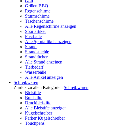
Golf
Grillen BBQ
Regenschirme
Sturmschirme
Taschenschirme
Alle Regenschirme anzeigen
Sportartikel
Fussballe
Alle Sportartikel anzeigen
Strand
Strandstuehle
Strandtücher
Alle Strand anzeigen
Tierbedarf
Wasserbälle
Alle Artikel anzeigen
Schreibwaren
Zurück zu allen Kategorien
Schreibwaren
Bleistifte
Buntstifte
Druckbleistifte
Alle Bleistifte anzeigen
Kugelschreiber
Parker Kugelschreiber
Touchpens